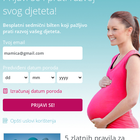
svog djeteta!
Besplatni sedmični bilten koji pažljivo
prati razvoj vašeg djeteta.
Tvoj email
Predviđeni datum poroda
Izračunaj datum poroda
PRIJAVI SE!
Opšti uslovi korištenja
5 zlatnih pravila za