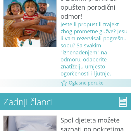
opušten porodični
odmor!
Jeste li propustili trajekt
zbog prometne gužve? Jesu
li vam rezervisali pogrešnu
sobu? Sa svakim
"iznenađenjem" na
odmoru, odaberite
znatiželju umjesto
ogorčenosti i ljutnje.
Oglasne poruke
Zadnji članci
Spol djeteta možete
saznati po pokretima