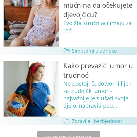
mučnina da očekujete
djevojčicu?
Evo šta stručnjaci imaju za
reći.
Simptomi trudnoće
Kako prevazići umor u
trudnoći
Ne postoji čudotvorni lijek
za trudnički umor -
najvažnije je slušati svoje
tijelo, napraviti pau...
Zdravlje i bezbjednost