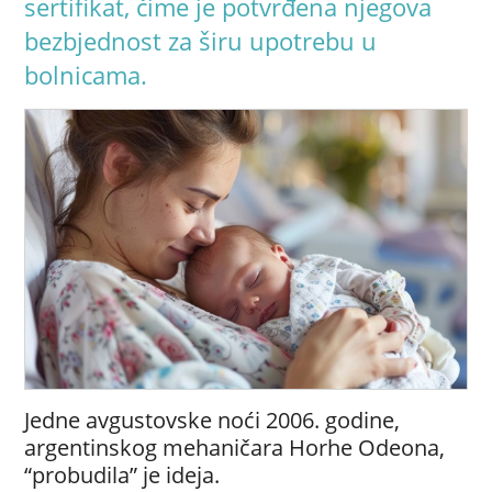
sertifikat, čime je potvrđena njegova
bezbjednost za širu upotrebu u
bolnicama.
Jedne avgustovske noći 2006. godine,
argentinskog mehaničara Horhe Odeona,
“probudila” je ideja.