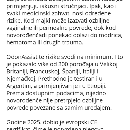
primijenjuju iskusni stručnjaci. Ipak, kao i
svaki medicinski zahvat, nosi određene
rizike. Kod majki može izazvati ozbiljne
vaginalne ili perinealne povrede, dok kod
novorođenčadi ponekad dolazi do modrica,
hematoma ili drugih trauma.
OdonAssist te rizike svodi na minimum. I to
je pokazalo više od 300 porođaja u Velikoj
Britaniji, Francuskoj, Španiji, Italiji i
Njemačkoj. Prethodno je testiran i u
Argentini, a primjenjivan je i u Etiopiji.
Prema dostupnim podacima, nijedno
novorođenče nije pretrpjelo ozbiljne
povrede povezane sa samim uređajem.
Godine 2025. dobio je evropski CE
sertifikat, čime je potvrđena njegova