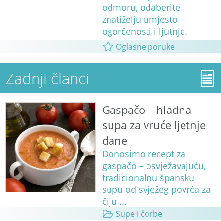
odmoru, odaberite
znatiželju umjesto
ogorčenosti i ljutnje.
Oglasne poruke
Zadnji članci
Gaspačo – hladna
supa za vruće ljetnje
dane
Donosimo recept za
gaspačo – osvježavajuću,
tradicionalnu špansku
supu od svježeg povrća za
čiju ...
Supe i čorbe