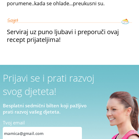
porumene..kada se ohlade...preukusni su.
Serviraj uz puno ljubavi i preporuči ovaj
recept prijateljima!
Prijavi se i prati razvoj
svog djeteta!
Besplatni sedmični bilten koji pažljivo
prati razvoj vašeg djeteta.
Tvoj email