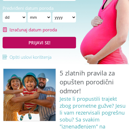
Predviđeni datum poroda
Izračunaj datum poroda
PRIJAVI SE!
Opšti uslovi korištenja
5 zlatnih pravila za
opušten porodični
odmor!
Jeste li propustili trajekt
zbog prometne gužve? Jesu
li vam rezervisali pogrešnu
sobu? Sa svakim
"iznenađenjem" na