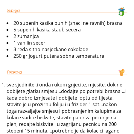
20 supenih kasika punih (znaci ne ravnih) brasna
5 supenih kasika staub secera
2 zumanjca
1 vanilin secer
3 reda sitno nasjeckane cokolade
250 gr jogurt putera sobna temperatura
sve sjedinite..i onda rukom gnjecite, mjesite, dok ne
dobijete glatku smjesu...dodajte po potrebi brasna ...i
kada dobro izmjesate i dobijete loptu od tijesta,
stavite je u prozirnu foliju i u frizider 1 sat...nakon
toga razvaljajte smjesu i pobrasnjenim kalupima za
kolace vadite biskvite, stavite papir za pecenje na
pleh, redajte biskvite i u zagrijanu pecnicu na 200
stepeni 15 minuta....potrebno je da kolacici lagano