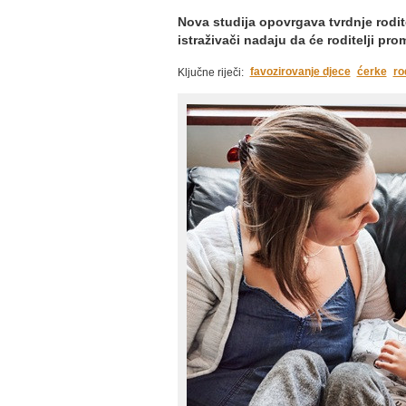
Nova studija opovrgava tvrdnje rodit
istraživači nadaju da će roditelji pro
favozirovanje djece
ćerke
rod
Ključne riječi: