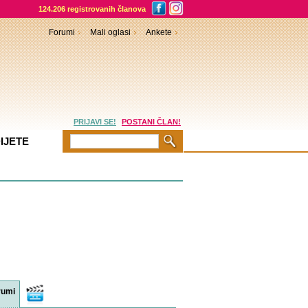
124.206 registrovanih članova
Forumi
Mali oglasi
Ankete
PRIJAVI SE!
POSTANI ČLAN!
IJETE
rumi
Video
sadržaji