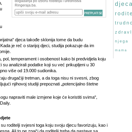
,
djec
ju
rodite
trudn
 u
zdravl
rijatna“ djeca takođe sklonija tome da budu
njega
Kada je reč o starijoj djeci, studija pokazuje da im
mama
nomije.
a, pol, temperament i osobenost kako bi predvidjela koju
či su analizirali podatke koji su već prikupljeni u 30
ukupno više od 19.000 sudionika.
žaju drugačiji tretman, a da toga nisu ni svesni, zbog
ujući njihovoj studiji prepoznati „potencijalno štetne
mogu napraviti male izmjene koje će koristiti svima“,
Daily.
 djete
su roditelji svjesni toga koju svoju djecu favorizuju, kao i
jesna.
Ali to ne znači da roditelji treba da nastave sa