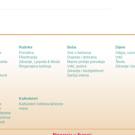
Rubrike
Beba
Dijete
e
Porodica
Sve o bebama
Odgoj, razvo
Filantropija
Dojenje i dohrana
Vrtić
 bebe
Zdravlje, Ljepota & Moda
Mama poslije porođaja
Škola
Ringerajina kuhinja
Vrtić, jaslice
Zdravlje i 
Zdravlje i bezbjednost
dnost
Dječja imena
Kalkulatori
e
Kalkulator indeksa tjelesne
e
mase
djeteta
polova
sti
Ringeraja u Evropi: