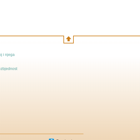
j i njega
bezbjednost