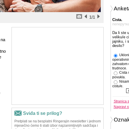
Anket
1
/1
Cista.
пеперутк
Da li ste 
veliku/e c
 na
jajniku, i
desilo?
atno
Ukloni
e
operativni
zahvatom 
trudnoce.
Cista 
povukla.
Nisam
cistu/e.
e
Stranica 
Napravi s
Ozna