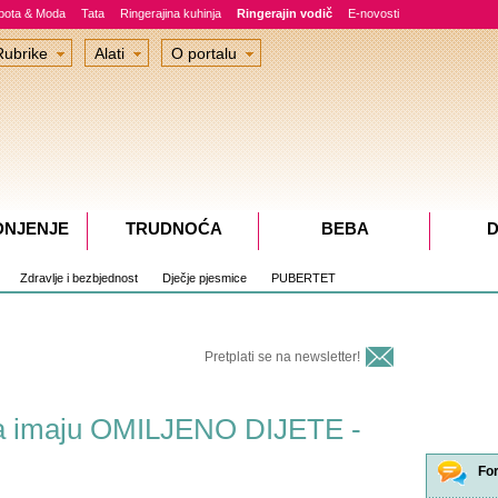
epota & Moda
Tata
Ringerajina kuhinja
Ringerajin vodič
E-novosti
Rubrike
Alati
O portalu
DNJENJE
TRUDNOĆA
BEBA
D
Zdravlje i bezbjednost
Dječje pjesmice
PUBERTET
Pretplati se na newsletter!
ista imaju OMILJENO DIJETE -
Fo