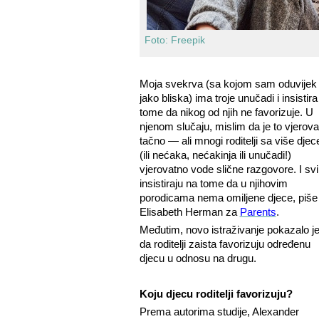
Foto: Freepik
Moja svekrva (sa kojom sam oduvijek
jako bliska) ima troje unučadi i insistira
tome da nikog od njih ne favorizuje. U
njenom slučaju, mislim da je to vjerov
tačno — ali mnogi roditelji sa više djec
(ili nećaka, nećakinja ili unučadi!)
vjerovatno vode slične razgovore. I svi
insistiraju na tome da u njihovim
porodicama nema omiljene djece, piše
Elisabeth Herman za
Parents
.
Međutim, novo istraživanje pokazalo j
da roditelji zaista favorizuju određenu
djecu u odnosu na drugu.
Koju djecu roditelji favorizuju?
Prema autorima studije, Alexander