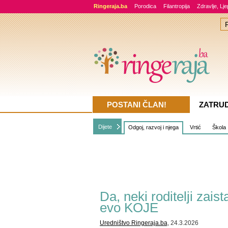
Ringeraja.ba
Porodica
Filantropija
Zdravlje, Lj
POSTANI ČLAN!
ZATRU
Dijete
Odgoj, razvoj i njega
Vrtić
Škola
Da, neki roditelji za
evo KOJE
Uredništvo Ringeraja.ba
, 24.3.2026