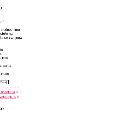
a
а16
u trudnoci imali
istu/e na
 sta se sa njima
la
m
u toku
se sama
 imala
s anketama
voju anketu
ke