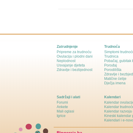
Zatrudnjenje
Trudnoća
Pripreme za trudnoću
Simptomi trudnoć
Ovulacija i plodni dani
Trudnica
Neplodnost
Pobačaj, gubitak
Usvajanje djeteta
Porođaj
Zdravlje i bezbjednost
Porodilišta
Zdravlje i bezbje
Matične ćelije
Dječja imena
Sadržaji i alati
Kalendari
Forumi
Kalendar ovulacij
Ankete
Kalendar trudnoć
Mali oglasi
Kalendar razvoja 
Igrice
Kineski kalendar 
Kalendari i e-novo
Ringeraja.ba