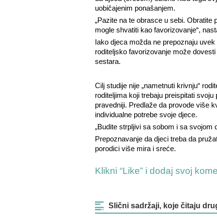
uobičajenim ponašanjem.
„Pazite na te obrasce u sebi. Obratite 
mogle shvatiti kao favorizovanje“, nas
Iako djeca možda ne prepoznaju uvek ro
roditeljsko favorizovanje može dovesti
sestara.
Cilj studije nije „nametnuti krivnju“ ro
roditeljima koji trebaju preispitati svo
pravedniji. Predlaže da provode više k
individualne potrebe svoje djece.
„Budite strpljivi sa sobom i sa svojo
Prepoznavanje da djeci treba da pružate
porodici više mira i sreće.
Klikni “Like” i dodaj svoj kom
Slični sadržaji, koje čitaju dru