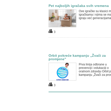
Pet najboljih igračaka svih vremena
Ove igračke su klasici 
igračkama i njima se ma
igraju već generacijama
3
Orbit pokreće kampanju „Žvači za
promjene“
Prva linija odbrane u
prevenciji i edukaciji o
oralnom zdravlju Orbit 
kampanju „Žvači za pro
3