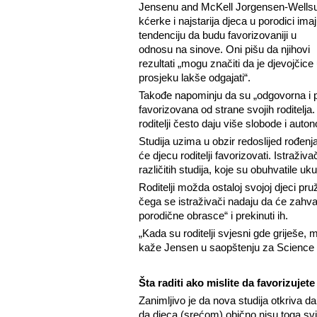
Jensenu and McKell Jorgensen-Wellsu
kćerke i najstarija djeca u porodici ima
tendenciju da budu favorizovaniji u
odnosu na sinove. Oni pišu da njihovi
rezultati „mogu značiti da je djevojčice
prosjeku lakše odgajati“.
Takođe napominju da su „odgovorna i p
favorizovana od strane svojih roditelja. 
roditelji često daju više slobode i auto
Studija uzima u obzir redoslijed rođenj
će djecu roditelji favorizovati. Istraživa
različitih studija, koje su obuhvatile 
Roditelji možda ostaloj svojoj djeci pru
čega se istraživači nadaju da će zahvalj
porodične obrasce“ i prekinuti ih.
„Kada su roditelji svjesni gde griješe, 
kaže Jensen u saopštenju za Science 
Šta raditi ako mislite da favorizujete
Zanimljivo je da nova studija otkriva da 
da djeca (srećom) obično nisu toga sv