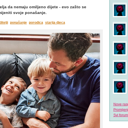
elja da nemaju omiljeno dijete - evo zašto se
mijeniti svoje ponašanje.
itelji
ponašanje
porodica
starija djeca
Nove ras
Promijen
Svi forum