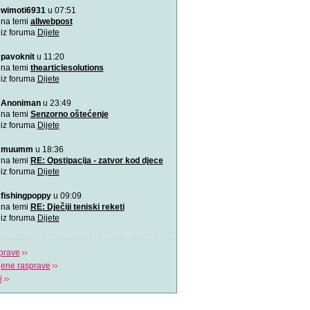
wimoti6931
u 07:51
Rođeno moje!
Najemotivnija i najljepša p
na temi
allwebpost
mame, za roditelj
iz foruma
Dijete
pavoknit
u 11:20
4 zabavne obiteljske igre
zimske dane
na temi
thearticlesolutions
Predlažemo vam četiri su
iz foruma
Dijete
obiteljske igre koje će n
Anoniman
u 23:49
Upravo sam tužio obrazov
na temi
Senzorno oštećenje
Možda učenici čine tek 20
iz foruma
Dijete
ali čine 100% na
muumm
u 18:36
Koja je tajna uspješnog s
na temi
RE: Opstipacija - zatvor kod djece
Video koji bi trebao vidjeti s
iz foruma
Dijete
fishingpoppy
u 09:09
Plavi telefon BiH
na temi
RE: Dječiji teniski reketi
Plavi telefon, savjetodavn
iz foruma
Dijete
besplatna linija za
prave
jene rasprave
i