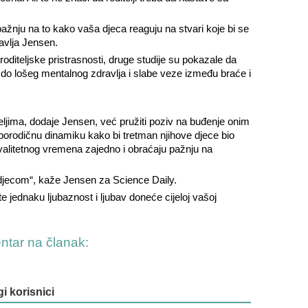
pažnju na to kako vaša djeca reaguju na stvari koje bi se
tavlja Jensen.
diteljske pristrasnosti, druge studije su pokazale da
 do lošeg mentalnog zdravlja i slabe veze između braće i
diteljima, dodaje Jensen, već pružiti poziv na buđenje onim
ju porodičnu dinamiku kako bi tretman njihove djece bio
valitetnog vremena zajedno i obraćaju pažnju na
m djecom“, kaže Jensen za Science Daily.
 jednaku ljubaznost i ljubav doneće cijeloj vašoj
entar na članak:
gi korisnici