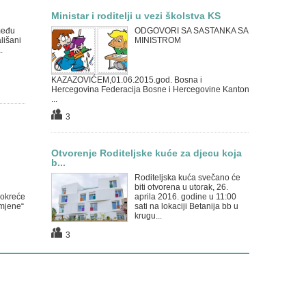
Ministar i roditelji u vezi školstva KS
među
ODGOVORI SA SASTANKA SA
lišani
MINISTROM
.
KAZAZOVIĆEM,01.06.2015.god. Bosna i
Hercegovina Federacija Bosne i Hercegovine Kanton
...
3
Otvorenje Roditeljske kuće za djecu koja
b...
Roditeljska kuća svečano će
biti otvorena u utorak, 26.
pokreće
aprila 2016. godine u 11:00
mjene“
sati na lokaciji Betanija bb u
krugu...
3