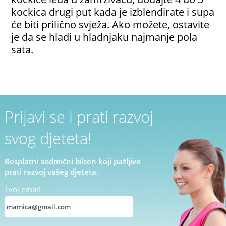
kockica drugi put kada je izblendirate i supa
će biti prilično svježa. Ako možete, ostavite
je da se hladi u hladnjaku najmanje pola
sata.
Prijavi se i prati razvoj
svog djeteta!
Besplatni sedmični bilten koji pažljivo
prati razvoj vašeg djeteta.
Tvoj email