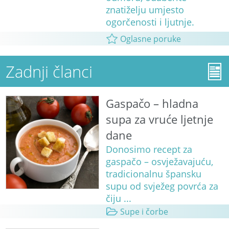
znatiželju umjesto
ogorčenosti i ljutnje.
Oglasne poruke
Zadnji članci
Gaspačo – hladna
supa za vruće ljetnje
dane
Donosimo recept za
gaspačo – osvježavajuću,
tradicionalnu špansku
supu od svježeg povrća za
čiju ...
Supe i čorbe