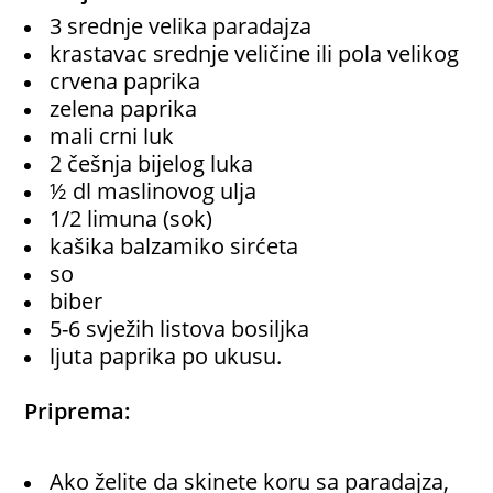
3 srednje velika paradajza
krastavac srednje veličine ili pola velikog
crvena paprika
zelena paprika
mali crni luk
2 češnja bijelog luka
½ dl maslinovog ulja
1/2 limuna (sok)
kašika balzamiko sirćeta
so
biber
5-6 svježih listova bosiljka
ljuta paprika po ukusu.
Priprema:
Ako želite da skinete koru sa paradajza,