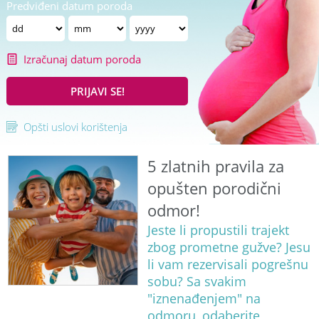
Predviđeni datum poroda
Izračunaj datum poroda
PRIJAVI SE!
Opšti uslovi korištenja
5 zlatnih pravila za
opušten porodični
odmor!
Jeste li propustili trajekt
zbog prometne gužve? Jesu
li vam rezervisali pogrešnu
sobu? Sa svakim
"iznenađenjem" na
odmoru, odaberite