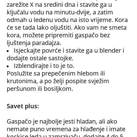
zarežite X na sredini dna i stavite ga u
ključalu vodu na minutu-dvije, a zatim
odmah u ledenu vodu na isto vrijeme. Kora
će se tada lako oljuštiti. Ako vam ne smeta
kora, možete pripremiti gaspačo bez
ljuštenja paradajza.
Isjeckajte povrće i stavite ga u blender i
dodajte ostale sastojke.
Izblendirajte i to je to.
Poslužite sa prepečenim hlebom ili
krutonima, a po želji pospite svježim
peršunom ili bosiljkom.
Savet plus:
Gaspačo je najbolje jesti hladan, ali ako
nemate puno vremena za hlađenje i imate
kockice leda u zamrzivaču, dodajte 4 do 5