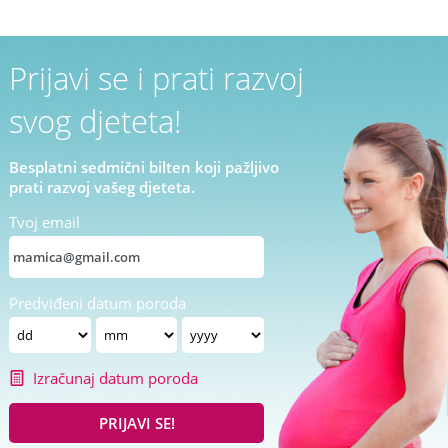
Prijavi se i prati razvoj
svog djeteta!
Besplatni sedmični bilten koji pažljivo
prati razvoj vašeg djeteta.
Tvoj email
Predviđeni datum poroda
Izračunaj datum poroda
PRIJAVI SE!