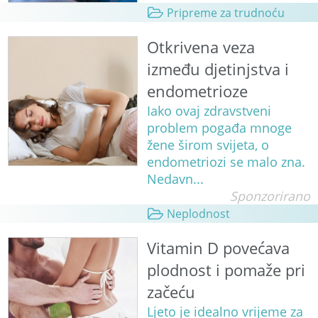
Pripreme za trudnoću
Otkrivena veza
između djetinjstva i
endometrioze
Iako ovaj zdravstveni
problem pogađa mnoge
žene širom svijeta, o
endometriozi se malo zna.
Nedavn...
Sponzorirano
Neplodnost
Vitamin D povećava
plodnost i pomaže pri
začeću
Ljeto je idealno vrijeme za