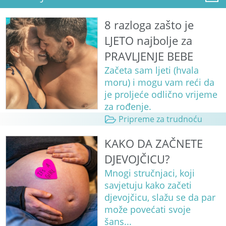
8 razloga zašto je
LJETO najbolje za
PRAVLJENJE BEBE
Začeta sam ljeti (hvala
moru) i mogu vam reći da
je proljeće odlično vrijeme
za rođenje.
Pripreme za trudnoću
KAKO DA ZAČNETE
DJEVOJČICU?
Mnogi stručnjaci, koji
savjetuju kako začeti
djevojčicu, slažu se da par
može povećati svoje
šans...