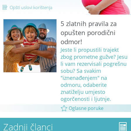
Opšti uslovi korištenja
5 zlatnih pravila za
opušten porodični
odmor!
Jeste li propustili trajekt
zbog prometne gužve? Jesu
li vam rezervisali pogrešnu
sobu? Sa svakim
"iznenađenjem" na
odmoru, odaberite
znatiželju umjesto
ogorčenosti i ljutnje.
Oglasne poruke
Zadnji članci