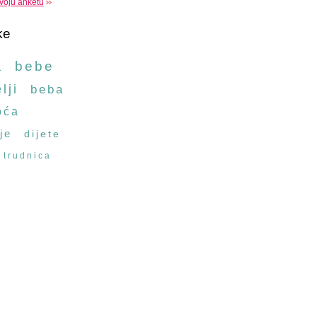
voju anketu
ke
a
bebe
lji
beba
oća
je
dijete
trudnica