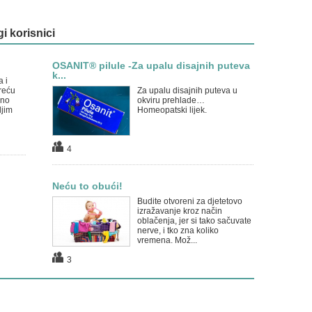
gi korisnici
OSANIT® pilule -Za upalu disajnih puteva
k...
 i
reću
Za upalu disajnih puteva u
uno
okviru prehlade…
ljim
Homeopatski lijek.
4
Neću to obući!
Budite otvoreni za djetetovo
izražavanje kroz način
oblačenja, jer si tako sačuvate
nerve, i tko zna koliko
vremena. Mož...
3