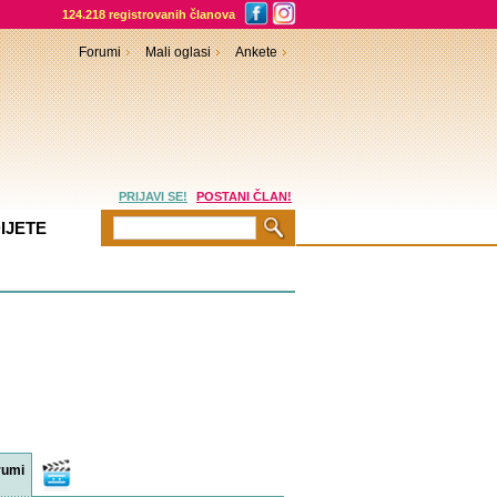
124.218 registrovanih članova
Forumi
Mali oglasi
Ankete
PRIJAVI SE!
POSTANI ČLAN!
IJETE
rumi
Video
sadržaji