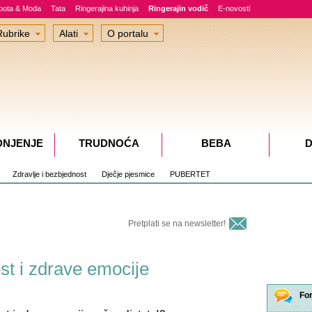
epota & Moda
Tata
Ringerajina kuhinja
Ringerajin vodič
E-novosti
Rubrike
Alati
O portalu
DNJENJE
TRUDNOĆA
BEBA
D
Zdravlje i bezbjednost
Dječje pjesmice
PUBERTET
Pretplati se na newsletter!
ost i zdrave emocije
Fo