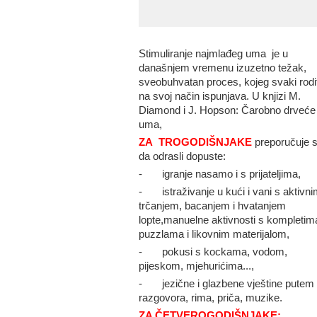
Stimuliranje najmlađeg uma je u
današnjem vremenu izuzetno težak,
sveobuhvatan proces, kojeg svaki rodit
na svoj način ispunjava. U knjizi M.
Diamond i J. Hopson: Čarobno drveće
uma,
ZA TROGODIŠNJAKE
preporučuje 
da odrasli dopuste:
- igranje nasamo i s prijateljima,
- istraživanje u kući i vani s aktivni
trčanjem, bacanjem i hvatanjem
lopte,manuelne aktivnosti s kompletim
puzzlama i likovnim materijalom,
- pokusi s kockama, vodom,
pijeskom, mjehurićima...,
- jezične i glazbene vještine putem
razgovora, rima, priča, muzike.
ZA ČETVEROGODIŠNJAKE: