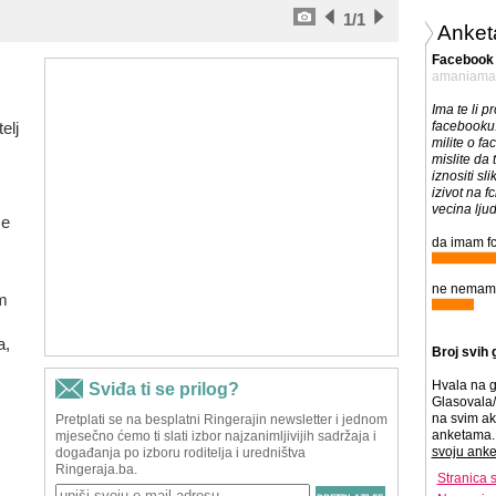
1
/1
Anket
Facebook
amaniama
Ima te li pr
elj
facebooku.
milite o fa
mislite da 
iznositi sl
izivot na f
vecina ljudi
se
da imam fcb
ne nemam f
m
a,
Broj svih 
Hvala na g
Glasovala/
na svim ak
anketama. 
svoju anke
Stranica 