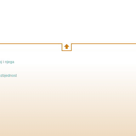
j i njega
bezbjednost