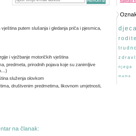
Napravi s
Ozna
djec
vještina putem slušanja i gledanja priča i pjesmica,
rodite
trudn
ije i vježbanje motoričkih vještina
zdravl
 predmeta, prirodnih pojava koje su zanimljive
njega
ro…)
mama
ština služenja olovkom
ma, društvenim predmetima, likovnom umjetnosti,
entar na članak: