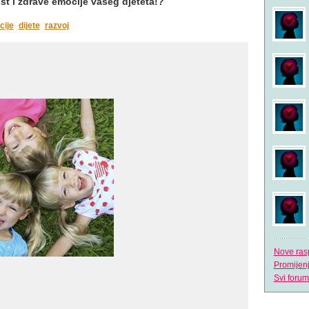
ost i zdrave emocije vašeg djeteta!?
cije
dijete
razvoj
Nove ras
Promijen
Svi forum