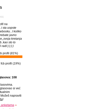
a
nic
ofil na
.i sta uopste
cebooku...I koliko
trebate javno
ike,,svoja kretanja
cb..kao sto to
 radi:):):):)
 profil (
81%
)
cb profil (
19%
)
glasova: 108
lasovima.
glasovao si već
tualnim
Možeš napraviti
tu
!
s anketama