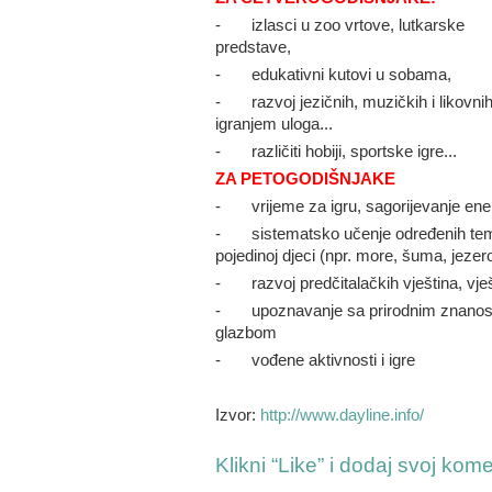
- izlasci u zoo vrtove, lutkarske
predstave,
- edukativni kutovi u sobama,
- razvoj jezičnih, muzičkih i likovnih 
igranjem uloga...
- različiti hobiji, sportske igre...
ZA PETOGODIŠNJAKE
- vrijeme za igru, sagorijevanje energ
- sistematsko učenje određenih tema,
pojedinoj djeci (npr. more, šuma, jeze
- razvoj predčitalačkih vještina, vje
- upoznavanje sa prirodnim znanosti
glazbom
- vođene aktivnosti i igre
Izvor:
http://www.dayline.info/
Klikni “Like” i dodaj svoj kom