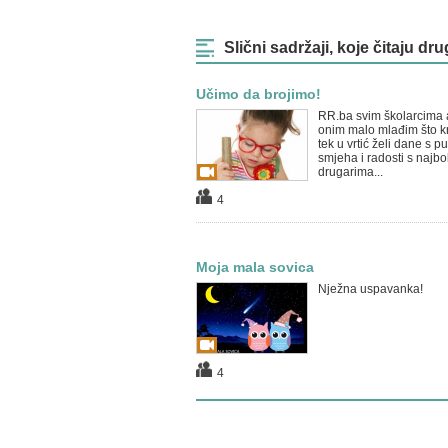
Slični sadržaji, koje čitaju dru
Učimo da brojimo!
RR.ba svim školarcima a
onim malo mlađim što k
tek u vrtić želi dane s p
smjeha i radosti s najbo
drugarima...
4
Moja mala sovica
Nježna uspavanka!
4