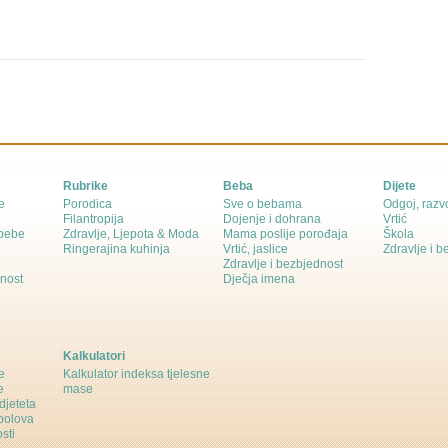
Rubrike
Beba
Dijete
e
Porodica
Sve o bebama
Odgoj, razvo
Filantropija
Dojenje i dohrana
Vrtić
 bebe
Zdravlje, Ljepota & Moda
Mama poslije porođaja
Škola
Ringerajina kuhinja
Vrtić, jaslice
Zdravlje i 
Zdravlje i bezbjednost
dnost
Dječja imena
Kalkulatori
e
Kalkulator indeksa tjelesne
e
mase
djeteta
polova
sti