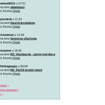
wimoti6931
u 07:51
Rođeno moje!
Najemotivnija i najljepša p
na temi
allwebpost
mame, za roditelj
iz foruma
Dijete
pavoknit
u 11:20
4 zabavne obiteljske igre
zimske dane
na temi
thearticlesolutions
Predlažemo vam četiri su
iz foruma
Dijete
obiteljske igre koje će n
Anoniman
u 23:49
Upravo sam tužio obrazov
na temi
Senzorno oštećenje
Možda učenici čine tek 20
iz foruma
Dijete
ali čine 100% na
muumm
u 18:36
Koja je tajna uspješnog s
na temi
RE: Opstipacija - zatvor kod djece
Video koji bi trebao vidjeti s
iz foruma
Dijete
fishingpoppy
u 09:09
Plavi telefon BiH
na temi
RE: Dječiji teniski reketi
Plavi telefon, savjetodavn
iz foruma
Dijete
besplatna linija za
prave
jene rasprave
i