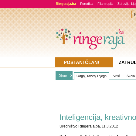
Ringeraja.ba
Porodica
Filantropija
Zdravlje, Lj
POSTANI ČLAN!
ZATRU
Dijete
Odgoj, razvoj i njega
Vrtić
Škola
Inteligencija, kreativn
Uredništvo Ringeraja.ba
, 11.3.2012