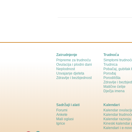
Zatrudnjenje
Trudnoća
Pripreme za trudnoću
Simptomi trudnoć
Ovulacija i plodni dani
Trudnica
Neplodnost
Pobačaj, gubitak
Usvajanje djeteta
Porođaj
Zdravlje i bezbjednost
Porodilišta
Zdravlje i bezbje
Matične ćelije
Dječja imena
Sadržaji i alati
Kalendari
Forumi
Kalendar ovulacij
Ankete
Kalendar trudnoć
Mali oglasi
Kalendar razvoja 
Igrice
Kineski kalendar 
Kalendari i e-novo