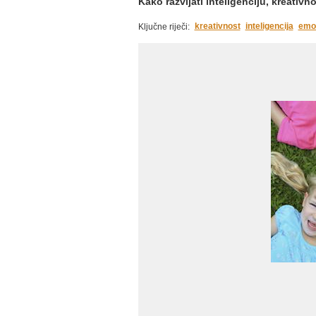
Kako razvijati inteligenciju, kreativn
kreativnost
inteligencija
emo
Ključne riječi: