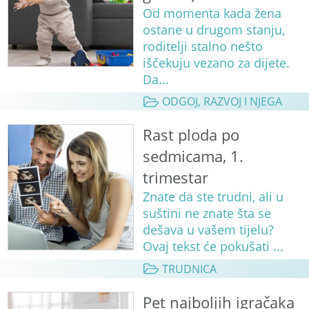
Od momenta kada žena
ostane u drugom stanju,
roditelji stalno nešto
iščekuju vezano za dijete.
Da...
ODGOJ, RAZVOJ I NJEGA
Rast ploda po
sedmicama, 1.
trimestar
Znate da ste trudni, ali u
suštini ne znate šta se
dešava u vašem tijelu?
Ovaj tekst će pokušati ...
TRUDNICA
Pet najboljih igračaka