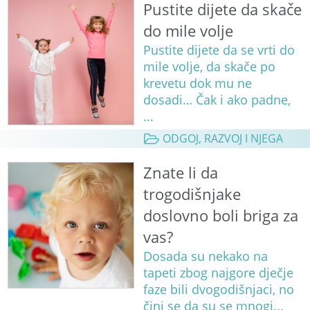
Pustite dijete da skače
do mile volje
Pustite dijete da se vrti do
mile volje, da skače po
krevetu dok mu ne
dosadi… Čak i ako padne,
...
ODGOJ, RAZVOJ I NJEGA
Znate li da
trogodišnjake
doslovno boli briga za
vas?
Dosada su nekako na
tapeti zbog najgore dječje
faze bili dvogodišnjaci, no
čini se da su se mnogi...