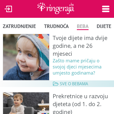
ZATRUDNJENJE
TRUDNOĆA
BEBA
DIJETE
Tvoje dijete ima dvije
godine, a ne 26
mjeseci
Zašto mame pričaju o
svojoj djeci mjesecima
umjesto godinama?
SVE O BEBAMA
Prekretnice u razvoju
djeteta (od 1. do 2.
godine)