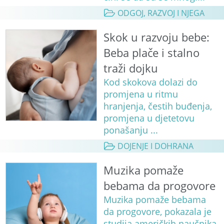
ODGOJ, RAZVOJ I NJEGA
Skok u razvoju bebe:
Beba plače i stalno
traži dojku
Kod skokova dolazi do
promjena u ritmu
hranjenja, čestih buđenja,
promjena u djetetovu
ponašanju ...
DOJENJE I DOHRANA
Muzika pomaže
bebama da progovore
Muzika pomaže bebama
da progovore, pokazala je
studija američkih naučnika