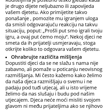
je drugo dijete neljubazno ili zapovijeda
vašem djetetu. Ako primijetite takvo
ponašanje , pomozite mu igranjem uloga
da smisli odgovarajuću reakciju na takvu
situaciju, poput: „Prošli put smo igrali tvoju
igru, a ovaj put ćemo moju“. Nekoj djeci ne
smeta da ih prijatelji usmjeravaju, stoga
otkrijte koliko to odgovara vašem djetetu.
Ohrabrujte različita mišljenja
Dopustiti djeci da se ne slažu s nama nije
zabavno, ali pomaže u poticanju neovisnog
razmišljanja. Mi često kažemo kako želimo
da naša djeca razmišljaju o svemu i ne
padaju pod tuđi utjecaj, ali u isto vrijeme
želimo da nas slušaju i budu pod našim
utjecajem. Djeca neće moći misliti svojom
glavom ni među prijateljima ako se njihovo