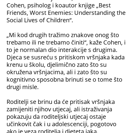
Cohen, psiholog i koautor knjige „Best
Friends, Worst Enemies: Understanding the
Social Lives of Children“.
„Mi kod drugih tražimo znakove onog što
trebamo ili ne trebamo činiti“, kaže Cohen, i
to je normalan dio interakcije s drugima.
Djeca se susreću s pritiskom vršnjaka kada
krenu u školu, djelimično zato što su
okružena vršnjacima, ali i zato što su
kognitivno sposobna brinuti se o tome što
drugi misle.
Roditelji se brinu da će pritisak vršnjaka
zamijeniti njihov utjecaj, ali istraživanja
pokazuju da roditeljski utjecaj ostaje
učinkovit čak i u adolescenciji, pogotovo
ako je veza roditelja i djeteta jaka.