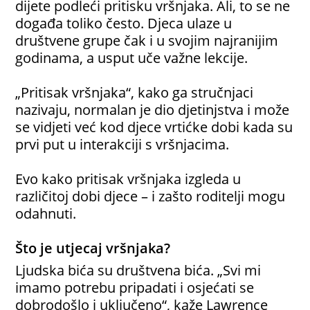
dijete podleći pritisku vršnjaka. Ali, to se ne
događa toliko često. Djeca ulaze u
društvene grupe čak i u svojim najranijim
godinama, a usput uče važne lekcije.
„Pritisak vršnjaka“, kako ga stručnjaci
nazivaju, normalan je dio djetinjstva i može
se vidjeti već kod djece vrtićke dobi kada su
prvi put u interakciji s vršnjacima.
Evo kako pritisak vršnjaka izgleda u
različitoj dobi djece – i zašto roditelji mogu
odahnuti.
Što je utjecaj vršnjaka?
Ljudska bića su društvena bića. „Svi mi
imamo potrebu pripadati i osjećati se
dobrodošlo i uključeno“, kaže Lawrence