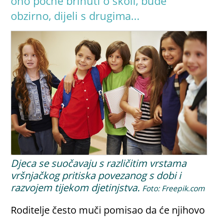
ono počne brinuti o školi, bude
obzirno, dijeli s drugima...
Djeca se suočavaju s različitim vrstama
vršnjačkog pritiska povezanog s dobi i
razvojem tijekom djetinjstva.
Foto: Freepik.com
Roditelje često muči pomisao da će njihovo