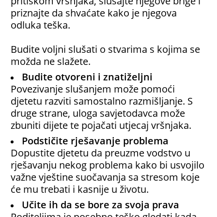
pritiskom vršnjaka, slušajte njegove brige i
priznajte da shvaćate kako je njegova
odluka teška.
Budite voljni slušati o stvarima s kojima se
možda ne slažete.
Budite otvoreni i znatiželjni
Povezivanje slušanjem može pomoći
djetetu razviti samostalno razmišljanje. S
druge strane, uloga savjetodavca može
zbuniti dijete te pojačati utjecaj vršnjaka.
Podstičite rješavanje problema
Dopustite djetetu da preuzme vodstvo u
rješavanju nekog problema kako bi usvojilo
važne vještine suočavanja sa stresom koje
će mu trebati i kasnije u životu.
Učite ih da se bore za svoja prava
Roditeljima je posebno teško gledati kada