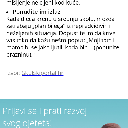
mišljenje ne cijeni kod kuće.
Ponudite im izlaz
Kada djeca krenu u srednju školu, možda
zatrebaju „plan bijega“ iz nepredvidivih i
neželjenih situacija. Dopustite im da krive
vas tako da kažu nešto poput: „Moji tata i
mama bi se jako ljutili kada bih… (popunite
prazninu).“
Izvor:
Skolskiportal.hr
Prijavi se i prati razvoj
svog djeteta!