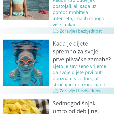
Pedofili su oduvijek
postojali, ali sada uz
pomoć mobitela i
interneta, ima ih mnogo
više i nikad...
Zdravlje i bezbjednost
Kada je dijete
spremno za svoje
prve plivačke zamahe?
Ljeto je savršeno vrijeme
da svoje dijete prvi put
upoznate s vodom, ali
stručnjaci upozoravaju d...
Zdravlje i bezbjednost
Sedmogodišnjak
umro od debljine,