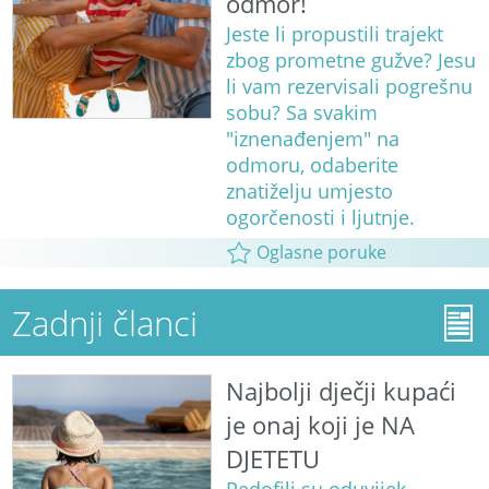
odmor!
Jeste li propustili trajekt
zbog prometne gužve? Jesu
li vam rezervisali pogrešnu
sobu? Sa svakim
"iznenađenjem" na
odmoru, odaberite
znatiželju umjesto
ogorčenosti i ljutnje.
Oglasne poruke
Zadnji članci
Najbolji dječji kupaći
je onaj koji je NA
DJETETU