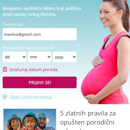
Besplatni sedmični bilten koji pažljivo
prati razvoj vašeg djeteta.
Tvoj email
Predviđeni datum poroda
Izračunaj datum poroda
PRIJAVI SE!
Opšti uslovi korištenja
5 zlatnih pravila za
opušten porodični