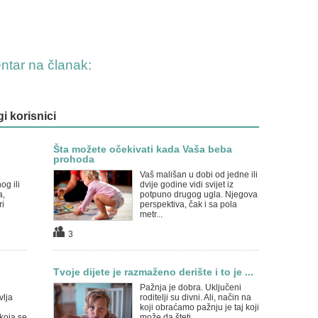
entar na članak:
gi korisnici
Šta možete očekivati kada Vaša beba
prohoda
Vaš mališan u dobi od jedne ili
og ili
dvije godine vidi svijet iz
a,
potpuno drugog ugla. Njegova
ri
perspektiva, čak i sa pola
metr...
3
Tvoje dijete je razmaženo derište i to je ...
Pažnja je dobra. Uključeni
vlja
roditelji su divni. Ali, način na
u
koji obraćamo pažnju je taj koji
 koja se
može da šteti.