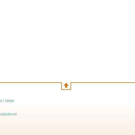
j i njega
bezbjednost