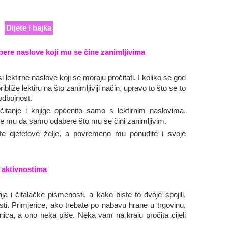
Dijete i bajka
ere naslove koji mu se čine zanimljivima
ektirne naslove koji se moraju pročitati. I koliko se god
 približe lektiru na što zanimljiviji način, upravo to što se to
odbojnost.
čitanje i knjige općenito samo s lektirnim naslovima.
dajte mu da samo odabere što mu se čini zanimljivim.
jte djetetove želje, a povremeno mu ponudite i svoje
 aktivnostima
ja i čitalačke pismenosti, a kako biste to dvoje spojili,
sti. Primjerice, ako trebate po nabavu hrane u trgovinu,
irnica, a ono neka piše. Neka vam na kraju pročita cijeli