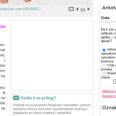
Anket
reated by user18526052 -
1
/1
Cista.
пеперутк
ite
Da li ste 
veliku/e c
jajniku, i
desilo?
čno-
vne
Ukloni
operativni
ti,
zahvatom 
a i
trudnoce.
iše
Cista 
povukla.
jem
Nisam
 na
cistu/e.
bez
Stranica 
ili
Napravi s
 ne
iše
Ozna
 na