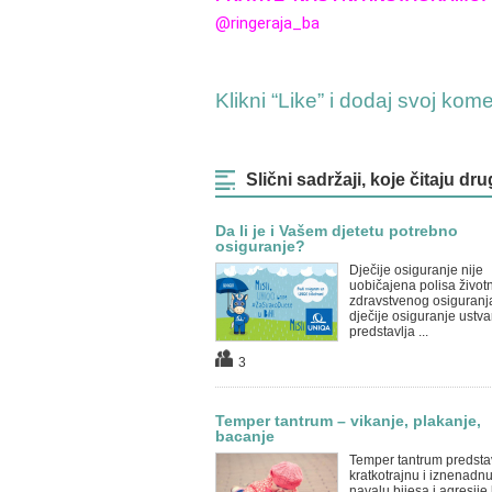
@ringeraja_ba
Klikni “Like” i dodaj svoj kom
Slični sadržaji, koje čitaju dru
Da li je i Vašem djetetu potrebno
osiguranje?
Dječije osiguranje nije
uobičajena polisa životn
zdravstvenog osiguranj
dječije osiguranje ustva
predstavlja ...
3
Temper tantrum – vikanje, plakanje,
bacanje
Temper tantrum predsta
kratkotrajnu i iznenadn
navalu bijesa i agresije