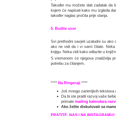
Također mu možete dati zadatak da ba
kojem će napisati kako mu izgleda da
također naglas pročita prije slanja.
5. Budite uzor
Svi prethodni savjeti uzaludni su ako di
ako ne vidi da i vi sami čitate. Neka 
knjigu. Neka vidi kako odlazite u knjižn
S vremenom će njegova znatiželja prevl
potrebu za čitanjem.
****
Na Ringeraji
****
Još mnogo zanimljivih tekstova o 
Da bi ste pratili razvoj vaše beb
primate
mailing kalendara razv
Ako želite d
iskutovati sa mam
PRATITE NAS I NA INSTAGRAMU!