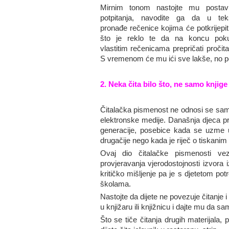
Mirnim tonom nastojte mu postavlj
potpitanja, navodite ga da u tek
pronađe rečenice kojima će potkrijepit
što je reklo te da na koncu pok
vlastitim rečenicama prepričati pročit
S vremenom će mu ići sve lakše, no pot
2. Neka čita bilo što, ne samo knjige
Čitalačka pismenost ne odnosi se samo n
elektronske medije. Današnja djeca p
generacije, posebice kada se uzme u 
drugačije nego kada je riječ o tiskanim
Ovaj dio čitalačke pismenosti ve
provjeravanja vjerodostojnosti izvora 
kritičko mišljenje pa je s djetetom po
školama.
Nastojte da dijete ne povezuje čitanje 
u knjižaru ili knjižnicu i dajte mu da s
Što se tiče čitanja drugih materijala, p