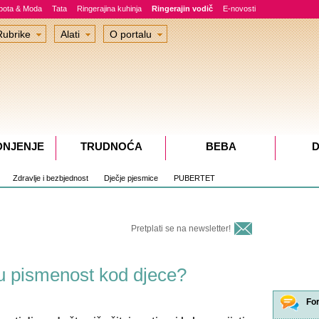
epota & Moda
Tata
Ringerajina kuhinja
Ringerajin vodič
E-novosti
Rubrike
Alati
O portalu
DNJENJE
TRUDNOĆA
BEBA
D
Zdravlje i bezbjednost
Dječje pjesmice
PUBERTET
Pretplati se na newsletter!
ku pismenost kod djece?
Fo