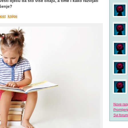
esti djecu da što više čitaju, a time i kako razvijati
ešenje?
ost
knjige
Nove ras
Promijen
Svi forum