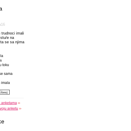
a
а16
u trudnoci imali
istu/e na
 sta se sa njima
la
m
u toku
se sama
 imala
s anketama
voju anketu
ke