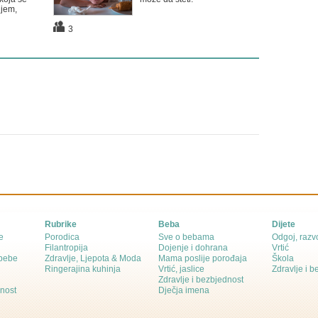
njem,
3
Rubrike
Beba
Dijete
e
Porodica
Sve o bebama
Odgoj, razvo
Filantropija
Dojenje i dohrana
Vrtić
 bebe
Zdravlje, Ljepota & Moda
Mama poslije porođaja
Škola
Ringerajina kuhinja
Vrtić, jaslice
Zdravlje i 
Zdravlje i bezbjednost
dnost
Dječja imena