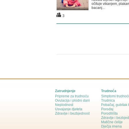
očituje vikanjem, plaka
bacanj...
3
Zatrudnjenje
Trudnoća
Pripreme za trudnoću
Simptomi trudnoć
Ovulacija i plodni dani
Trudnica
Neplodnost
Pobačaj, gubitak
Usvajanje djeteta
Porođaj
Zdravlje i bezbjednost
Porodilišta
Zdravlje i bezbje
Matične ćelije
Dječja imena