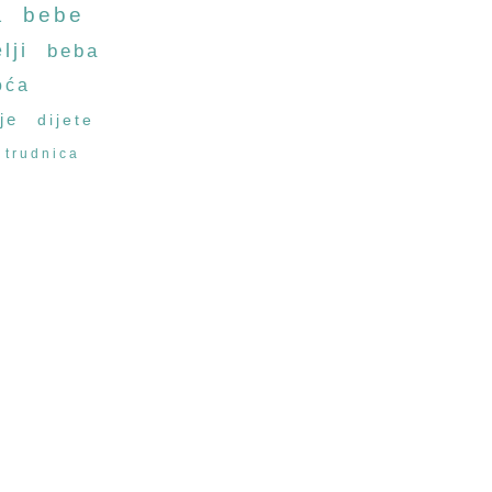
a
bebe
lji
beba
oća
je
dijete
trudnica