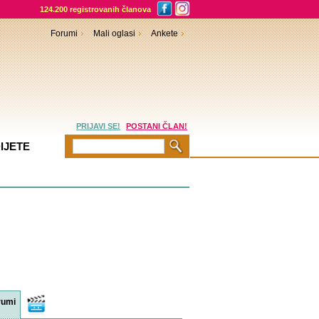
124.200 registrovanih članova
Forumi
Mali oglasi
Ankete
PRIJAVI SE!
POSTANI ČLAN!
IJETE
rumi
Video
sadržaji