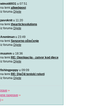
wimoti6931
u 07:51
Rođeno moje!
Najemotivnija i najljepša p
na temi
allwebpost
mame, za roditelj
iz foruma
Dijete
pavoknit
u 11:20
4 zabavne obiteljske igre
zimske dane
na temi
thearticlesolutions
Predlažemo vam četiri su
iz foruma
Dijete
obiteljske igre koje će n
Anoniman
u 23:49
Upravo sam tužio obrazov
na temi
Senzorno oštećenje
Možda učenici čine tek 20
iz foruma
Dijete
ali čine 100% na
muumm
u 18:36
Koja je tajna uspješnog s
na temi
RE: Opstipacija - zatvor kod djece
Video koji bi trebao vidjeti s
iz foruma
Dijete
fishingpoppy
u 09:09
Plavi telefon BiH
na temi
RE: Dječiji teniski reketi
Plavi telefon, savjetodavn
iz foruma
Dijete
besplatna linija za
prave
jene rasprave
i