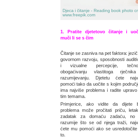
Djeca i čitanje -
Reading book photo c
www.freepik.com
1. Pratite djetetovo čitanje i uoč
muči li se s čim
Čitanje se zasniva na pet faktora: jezi
govornom razvoju, sposobnosti auditi
i vizualne percepcije, tečnos
obogaćivanju vlastitoga rječnik
razumijevanju. Djetetu ćete najv
pomoći tako da uočite s kojim područ
ima najviše problema i radite upravo
tim temama.
Primjerice, ako vidite da dijete 
problema može pročitati priču, letak 
zadatak za domaću zadaću, no
razumije što se od njega traži, najv
ćete mu pomoći ako se usredotočite
to.