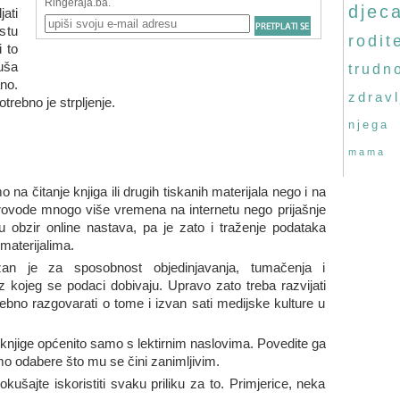
djec
ati
stu
rodite
i to
uša
trudn
ano.
zdravl
rebno je strpljenje.
njega
mama
a čitanje knjiga ili drugih tiskanih materijala nego i na
rovode mnogo više vremena na internetu nego prijašnje
obzir online nastava, pa je zato i traženje podataka
 materijalima.
zan je za sposobnost objedinjavanja, tumačenja i
iz kojeg se podaci dobivaju. Upravo zato treba razvijati
trebno razgovarati o tome i izvan sati medijske kulture u
i knjige općenito samo s lektirnim naslovima. Povedite ga
amo odabere što mu se čini zanimljivim.
okušajte iskoristiti svaku priliku za to. Primjerice, neka