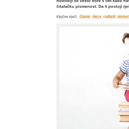
Roditelji se često bore s tim kako nav
čitalačku pismenost. Da li postoji rj
čitanje
djeca
roditelji
pismen
Ključne riječi: