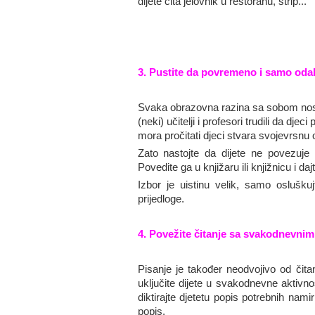
dijete čita jelovnik u restoranu, strip...
3. Pustite da povremeno i samo odab
Svaka obrazovna razina sa sobom nosi l
(neki) učitelji i profesori trudili da djeci
mora pročitati djeci stvara svojevrsnu 
Zato nastojte da dijete ne povezuje 
Povedite ga u knjižaru ili knjižnicu i 
Izbor je uistinu velik, samo oslušku
prijedloge.
4. Povežite čitanje sa svakodnevnim
Pisanje je također neodvojivo od čitan
uključite dijete u svakodnevne aktivno
diktirajte djetetu popis potrebnih nam
popis.