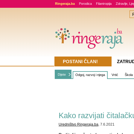
Ringeraja.ba
Porodica
Filantropija
Zdravlje, Lj
POSTANI ČLAN!
ZATRU
Dijete
Odgoj, razvoj i njega
Vrtić
Škola
Kako razvijati čitalač
Uredništvo Ringeraja.ba
, 7.6.2021