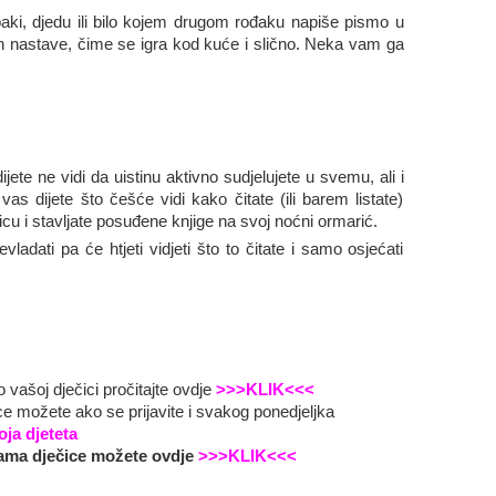
ki, djedu ili bilo kojem drugom rođaku napiše pismo u
n nastave, čime se igra kod kuće i slično. Neka vam ga
jete ne vidi da uistinu aktivno sudjelujete u svemu, ali i
vas dijete što češće vidi kako čitate (ili barem listate)
icu i stavljate posuđene knjige na svoj noćni ormarić.
adati pa će htjeti vidjeti što to čitate i samo osjećati
vašoj dječici pročitajte ovdje
>>>KLIK<<<
ice možete ako se prijavite i svakog ponedjeljka
oja djeteta
ama dječice možete ovdje
>>>KLIK<<<