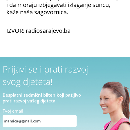
i da moraju izbjegavati izlaganje suncu,
kaže naša sagovornica.
IZVOR: radiosarajevo.ba
Prijavi se i prati razvoj
svog djeteta!
Besplatni sedmični bilten koji pažljivo
prati razvoj vašeg djeteta.
Tvoj email