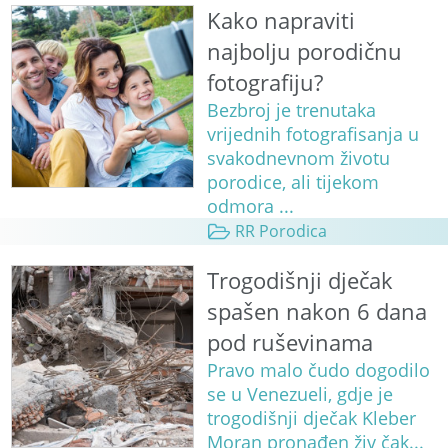
Kako napraviti
najbolju porodičnu
fotografiju?
Bezbroj je trenutaka
vrijednih fotografisanja u
svakodnevnom životu
porodice, ali tijekom
odmora ...
RR Porodica
Trogodišnji dječak
spašen nakon 6 dana
pod ruševinama
Pravo malo čudo dogodilo
se u Venezueli, gdje je
trogodišnji dječak Kleber
Moran pronađen živ čak...