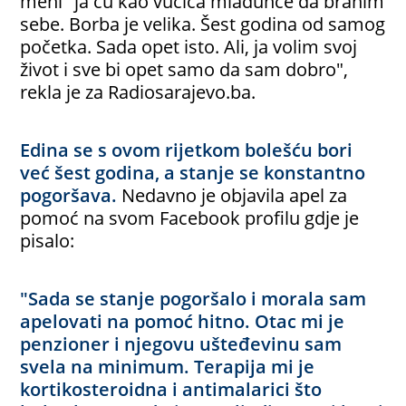
meni" ja ću kao vučica mladunče da branim
sebe. Borba je velika. Šest godina od samog
početka. Sada opet isto. Ali, ja volim svoj
život i sve bi opet samo da sam dobro",
rekla je za Radiosarajevo.ba.
Edina se s ovom rijetkom bolešću bori
već šest godina, a stanje se konstantno
pogoršava.
Nedavno je objavila apel za
pomoć na svom Facebook profilu gdje je
pisalo:
"Sada se stanje pogoršalo i morala sam
apelovati na pomoć hitno. Otac mi je
penzioner i njegovu ušteđevinu sam
svela na minimum. Terapija mi je
kortikosteroidna i antimalarici što