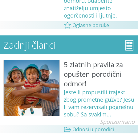
odmoru, odaberite
znatiželju umjesto
ogorčenosti i ljutnje.
Oglasne poruke
Zadnji članci
5 zlatnih pravila za
opušten porodični
odmor!
Jeste li propustili trajekt
zbog prometne gužve? Jesu
li vam rezervisali pogrešnu
sobu? Sa svakim...
Sponzorirano
Odnosi u porodici