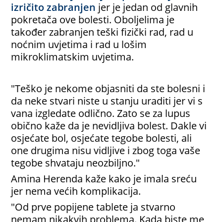
izričito zabranjen
jer je jedan od glavnih
pokretača ove bolesti. Oboljelima je
također zabranjen teški fizički rad, rad u
noćnim uvjetima i rad u lošim
mikroklimatskim uvjetima.
"Teško je nekome objasniti da ste bolesni i
da neke stvari niste u stanju uraditi jer vi s
vana izgledate odlično. Zato se za lupus
obično kaže da je nevidljiva bolest. Dakle vi
osjećate bol, osjećate tegobe bolesti, ali
one drugima nisu vidljive i zbog toga vaše
tegobe shvataju neozbiljno."
Amina Herenda kaže kako je imala sreću
jer nema većih komplikacija.
"Od prve popijene tablete ja stvarno
nemam nikakvih problema. Kada biste me