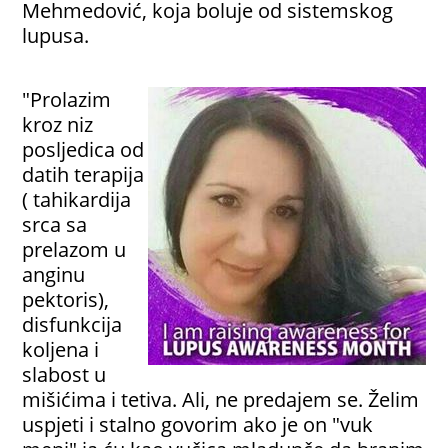
Mehmedović, koja boluje od sistemskog
lupusa.
"Prolazim
kroz niz
posljedica od
datih terapija
( tahikardija
srca sa
prelazom u
anginu
pektoris),
disfunkcija
koljena i
slabost u
mišićima i tetiva. Ali, ne predajem se. Želim
uspjeti i stalno govorim ako je on "vuk