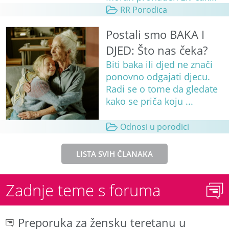
RR Porodica
Postali smo BAKA I
DJED: Što nas čeka?
Biti baka ili djed ne znači
ponovno odgajati djecu.
Radi se o tome da gledate
kako se priča koju ...
Odnosi u porodici
LISTA SVIH ČLANAKA
Zadnje teme s foruma
Preporuka za žensku teretanu u