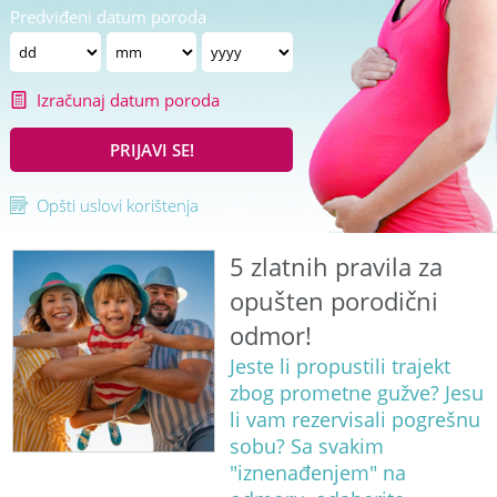
Predviđeni datum poroda
Izračunaj datum poroda
PRIJAVI SE!
Opšti uslovi korištenja
5 zlatnih pravila za
opušten porodični
odmor!
Jeste li propustili trajekt
zbog prometne gužve? Jesu
li vam rezervisali pogrešnu
sobu? Sa svakim
"iznenađenjem" na