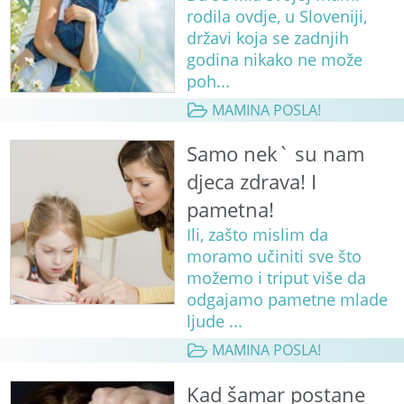
rodila ovdje, u Sloveniji,
državi koja se zadnjih
godina nikako ne može
poh...
MAMINA POSLA!
Samo nek` su nam
djeca zdrava! I
pametna!
Ili, zašto mislim da
moramo učiniti sve što
možemo i triput više da
odgajamo pametne mlade
ljude ...
MAMINA POSLA!
Kad šamar postane