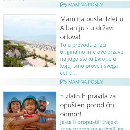
MAMINA POSLA!
Mamina posla: Izlet u
Albaniju - u državi
orlova!
To u prevodu znači
originalno ime ove države
na jugoistoku Evrope u
kojoj smo proveli svega
četrd...
MAMINA POSLA!
5 zlatnih pravila za
opušten porodični
odmor!
Jeste li propustili trajekt
zbog prometne gužve? Jesu