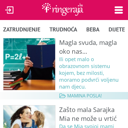
ZATRUDNJENJE
TRUDNOĆA
BEBA
DIJETE
Magla svuda, magla
oko nas…
Ili opet malo o
obrazovnom sistemu
kojem, bez milosti,
moramo podvrći voljenu
nam djecu.
MAMINA POSLA!
Zašto mala Sarajka
Mia ne može u vrtić
Da se Mia svojoj mami