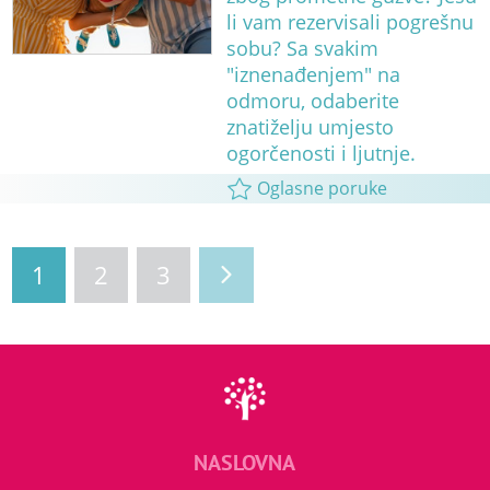
li vam rezervisali pogrešnu
sobu? Sa svakim
"iznenađenjem" na
odmoru, odaberite
znatiželju umjesto
ogorčenosti i ljutnje.
Oglasne poruke
1
2
3
NASLOVNA