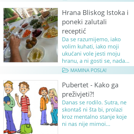
Hrana Bliskog Istoka i
poneki zalutali
receptić
Da se razumijemo, iako
volim kuhati, iako moji
ukućani vole jesti moju
hranu, a ni gosti se, nada...
MAMINA POSLA!
Pubertet - Kako ga
preživjeti?!
Danas se rodilo. Sutra, ne
skontaš ni šta bi, prolazi
kroz mentalno stanje koje
ni nas nije mimoi...