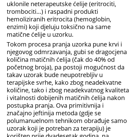
uklonile neterapeutske ćelije (eritrociti,
trombociti…) i raspadni produkti
hemoliziranih eritrocita (hemoglobin,
enzimi) koji djeluju toksično na same
matične ćelije u uzorku.
Tokom procesa pranja uzorka pune krvi i
njegovog odmrzavanja, gubi se dragocjena
količina matičnih ćelija (čak do 40% od
početnog broja), pa postoji mogućnost da
takav uzorak bude neupotrebljiv u
terapijske svrhe, kako zbog neadekvatne
količine, tako i zbog neadekvatnog kvaliteta
i vitalnosti dobijenih matičnih ćelija nakon
postupka pranja. Ova primitivnija i
značajno jeftinija metoda (gdje se
polumanuelnom tehnikom obrađuje samo
uzorak koji je potreban za terapiju) je
korišten prije dvadesetak godina, na