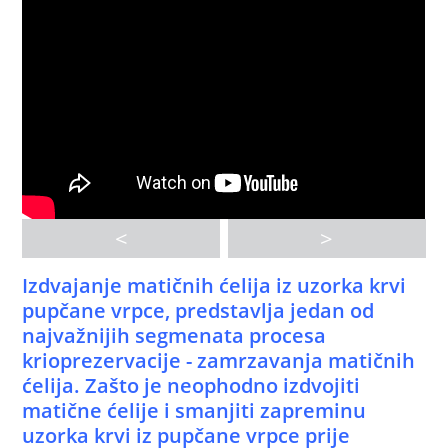
<
>
Izdvajanje matičnih ćelija iz uzorka krvi
pupčane vrpce, predstavlja jedan od
najvažnijih segmenata procesa
krioprezervacije - zamrzavanja matičnih
ćelija. Zašto je neophodno izdvojiti
matične ćelije i smanjiti zapreminu
uzorka krvi iz pupčane vrpce prije