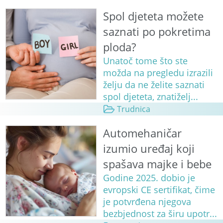
Spol djeteta možete
saznati po pokretima
ploda?
Unatoč tome što ste
možda na pregledu izrazili
želju da ne želite saznati
spol djeteta, znatiželj...
Trudnica
Automehaničar
izumio uređaj koji
spašava majke i bebe
Godine 2025. dobio je
evropski CE sertifikat, čime
je potvrđena njegova
bezbjednost za širu upotr...