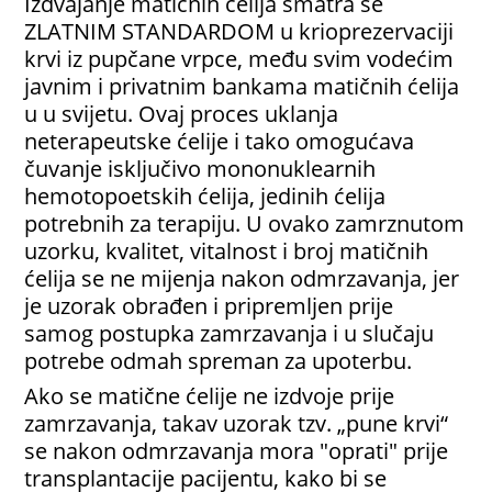
Izdvajanje matičnih ćelija smatra se
ZLATNIM STANDARDOM u krioprezervaciji
krvi iz pupčane vrpce, među svim vodećim
javnim i privatnim bankama matičnih ćelija
u u svijetu. Ovaj proces uklanja
neterapeutske ćelije i tako omogućava
čuvanje isključivo mononuklearnih
hemotopoetskih ćelija, jedinih ćelija
potrebnih za terapiju. U ovako zamrznutom
uzorku, kvalitet, vitalnost i broj matičnih
ćelija se ne mijenja nakon odmrzavanja, jer
je uzorak obrađen i pripremljen prije
samog postupka zamrzavanja i u slučaju
potrebe odmah spreman za upoterbu.
Ako se matične ćelije ne izdvoje prije
zamrzavanja, takav uzorak tzv. „pune krvi“
se nakon odmrzavanja mora "oprati" prije
transplantacije pacijentu, kako bi se