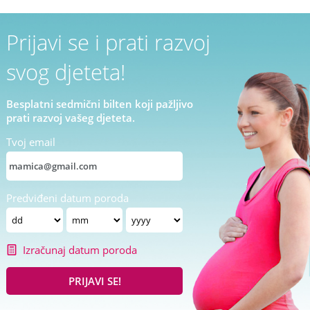
Prijavi se i prati razvoj
svog djeteta!
Besplatni sedmični bilten koji pažljivo
prati razvoj vašeg djeteta.
Tvoj email
Predviđeni datum poroda
Izračunaj datum poroda
PRIJAVI SE!