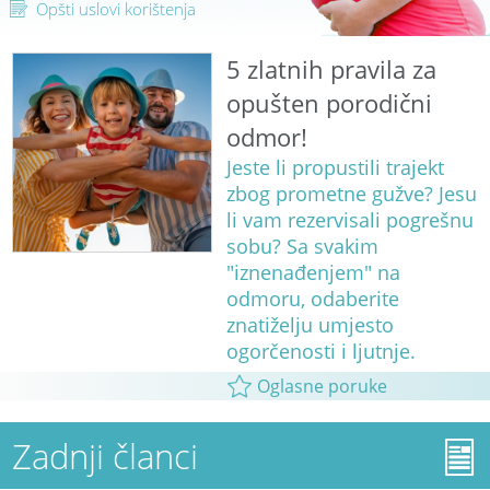
Opšti uslovi korištenja
5 zlatnih pravila za
opušten porodični
odmor!
Jeste li propustili trajekt
zbog prometne gužve? Jesu
li vam rezervisali pogrešnu
sobu? Sa svakim
"iznenađenjem" na
odmoru, odaberite
znatiželju umjesto
ogorčenosti i ljutnje.
Oglasne poruke
Zadnji članci