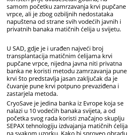
samom početku zamrzavanja krvi pupčane
vrpce, ali je zbog ozbiljnih nedostataka
napuštena od strane svih vodećih javnih i
privatnih banaka matičnih ćelija u svijetu.
U SAD, gdje je i urađen najveći broj
transplantacija matičnim ćelijama krvi
pupčane vrpce, nijedna javna niti privatna
banka ne koristi metodu zamrzavanja pune
krvi što predstavlja jasan zaključak da je
čuvanje pune krvi potpuno prevaziđena i
zastarjela metoda.
CryoSave je jedina banka iz Evrope koja se
nalazi u 10 vodećih banaka svijeta, a od
početka svog rada koristi značajno skuplju
SEPAX tehnologiju izdvajanja matičnih ćelija
na svakom uzorku. Kako bi sproveo obradu