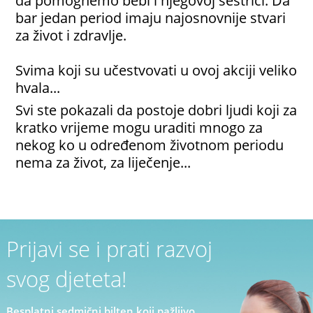
da pomognemo bebi i njegovoj sestrici. Da
bar jedan period imaju najosnovnije stvari
za život i zdravlje.
Svima koji su učestvovati u ovoj akciji veliko
hvala...
Svi ste pokazali da postoje dobri ljudi koji za
kratko vrijeme mogu uraditi mnogo za
nekog ko u određenom životnom periodu
nema za život, za liječenje...
Prijavi se i prati razvoj
svog djeteta!
Besplatni sedmični bilten koji pažljivo