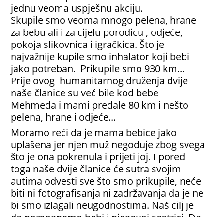
jednu veoma uspješnu akciju.
Skupile smo veoma mnogo pelena, hrane
za bebu ali i za cijelu porodicu , odjeće,
pokoja slikovnica i igračkica. Što je
najvažnije kupile smo inhalator koji bebi
jako potreban. Prikupile smo 930 km...
Prije ovog humanitarnog druženja dvije
naše članice su već bile kod bebe
Mehmeda i mami predale 80 km i nešto
pelena, hrane i odjeće...
Moramo reći da je mama bebice jako
uplašena jer njen muž negoduje zbog svega
što je ona pokrenula i prijeti joj. I pored
toga naše dvije članice će sutra svojim
autima odvesti sve što smo prikupile, neće
biti ni fotografisanja ni zadržavanja da je ne
bi smo izlagali neugodnostima. Naš cilj je