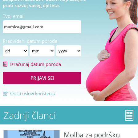
prati razvoj vašeg djeteta.
Tvoj email
Predviđeni datum poroda
Izračunaj datum poroda
PRIJAVI SE!
Opšti uslovi korištenja
Zadnji članci
Molba za podršku