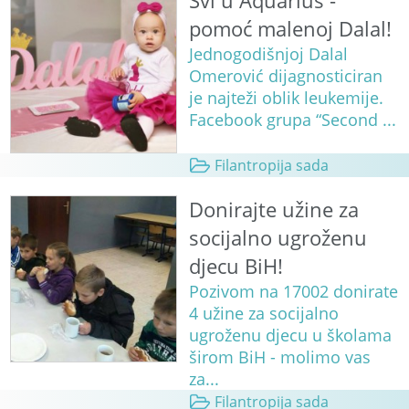
Svi u Aquarius -
pomoć malenoj Dalal!
Jednogodišnjoj Dalal
Omerović dijagnosticiran
je najteži oblik leukemije.
Facebook grupa “Second ...
Filantropija sada
Donirajte užine za
socijalno ugroženu
djecu BiH!
Pozivom na 17002 donirate
4 užine za socijalno
ugroženu djecu u školama
širom BiH - molimo vas
za...
Filantropija sada