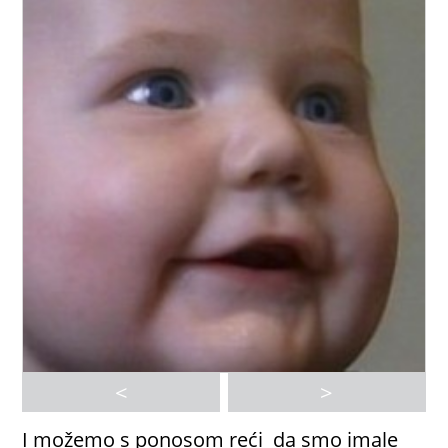
<
>
I možemo s ponosom reći da smo imale