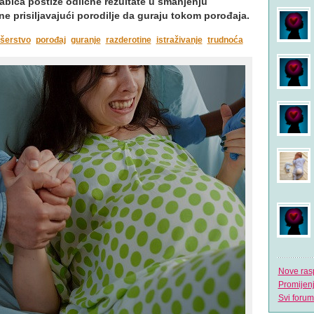
 babica postiže odlične rezultate u smanjenju
e prisiljavajući porodilje da guraju tokom porođaja.
šerstvo
porođaj
guranje
razderotine
istraživanje
trudnoća
Nove ras
Promijen
Svi forum