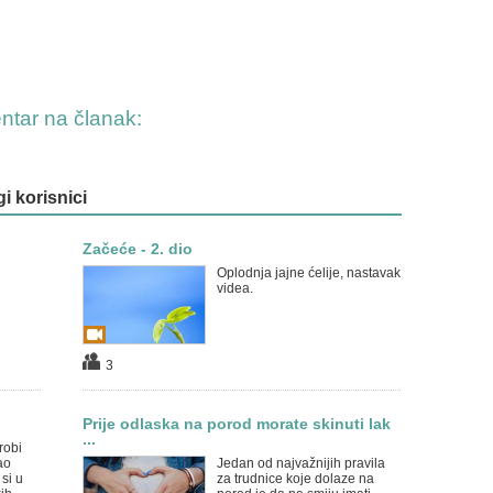
entar na članak:
gi korisnici
Začeće - 2. dio
…
Oplodnja jajne ćelije, nastavak
videa.
3
Prije odlaska na porod morate skinuti lak
...
robi
ao
Jedan od najvažnijih pravila
si u
za trudnice koje dolaze na