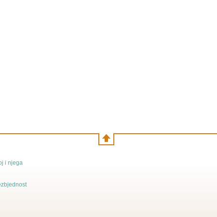
j i njega
bezbjednost