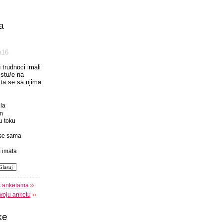
a
а16
u trudnoci imali
istu/e na
 sta se sa njima
la
m
u toku
se sama
 imala
s anketama
voju anketu
ke