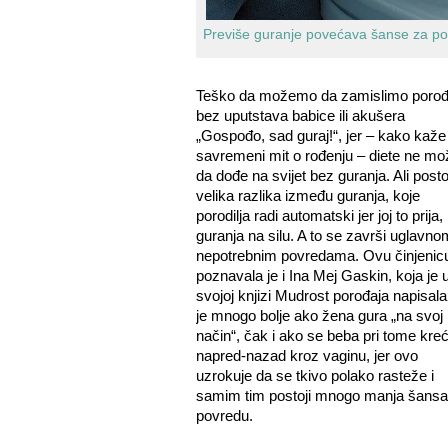
Previše guranje povećava šanse za po
Teško da možemo da zamislimo porođ
bez uputstava babice ili akušera
„Gospođo, sad guraj!“, jer – kako kaže
savremeni mit o rođenju – diete ne mo
da dođe na svijet bez guranja. Ali posto
velika razlika između guranja, koje
porodilja radi automatski jer joj to prija, 
guranja na silu. A to se završi uglavno
nepotrebnim povredama. Ovu činjenic
poznavala je i Ina Mej Gaskin, koja je 
svojoj knjizi Mudrost porođaja napisala
je mnogo bolje ako žena gura „na svoj
način“, čak i ako se beba pri tome kre
napred-nazad kroz vaginu, jer ovo
uzrokuje da se tkivo polako rasteže i
samim tim postoji mnogo manja šansa
povredu.