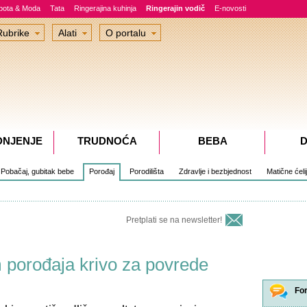
epota & Moda
Tata
Ringerajina kuhinja
Ringerajin vodič
E-novosti
Rubrike
Alati
O portalu
DNJENJE
TRUDNOĆA
BEBA
D
Pobačaj, gubitak bebe
Porođaj
Porodilišta
Zdravlje i bezbjednost
Matične ćeli
Pretplati se na newsletter!
 porođaja krivo za povrede
Fo