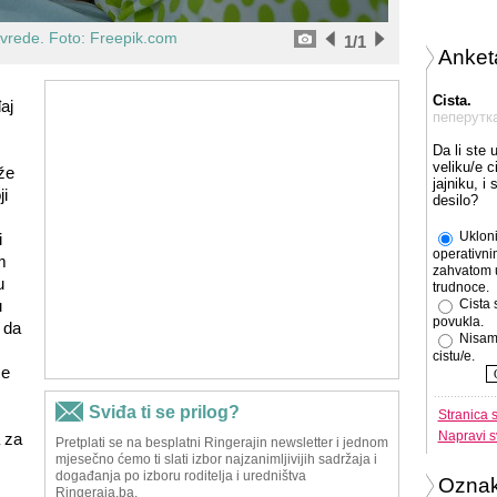
vrede. Foto: Freepik.com
1
/1
Anket
Cista.
aj
пеперутк
Da li ste 
veliku/e c
že
jajniku, i
ji
desilo?
Ukloni
i
operativni
m
zahvatom 
u
trudnoce.
u
Cista 
povukla.
 da
Nisam
cistu/e.
će
Stranica 
Napravi s
 za
Ozna