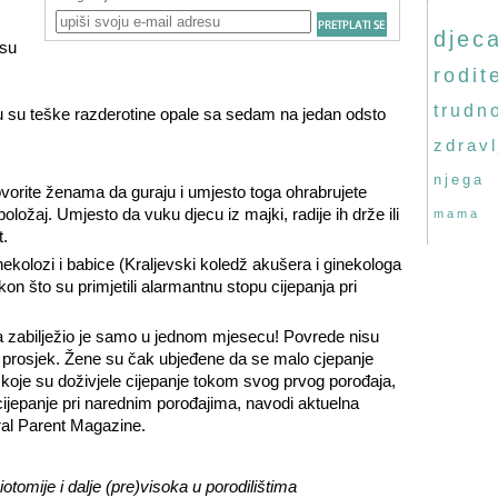
djec
 su
rodite
trudn
mu su teške razderotine opale sa sedam na jedan odsto
zdravl
njega
vorite ženama da guraju i umjesto toga ohrabrujete
ožaj. Umjesto da vuku djecu iz majki, radije ih drže ili
mama
.
ekolozi i babice (Kraljevski koledž akušera i ginekologa
n što su primjetili alarmantnu stopu cijepanja pri
 zabilježio je samo u jednom mjesecu! Povrede nisu
i prosjek. Žene su čak ubjeđene da se malo cjepanje
koje su doživjele cijepanje tokom svog prvog porođaja,
ijepanje pri narednim porođajima, navodi aktuelna
ral Parent Magazine.
iotomije i dalje (pre)visoka u porodilištima