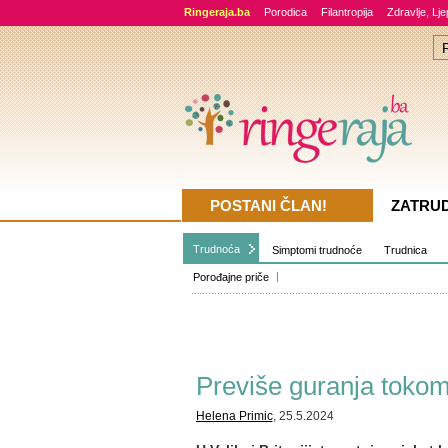
Ringeraja.ba
Porodica
Filantropija
Zdravlje, Lj
POSTANI ČLAN!
ZATRU
Trudnoća
Simptomi trudnoće
Trudnica
Porođajne priče
Previše guranja tokom
Helena Primic
, 25.5.2024