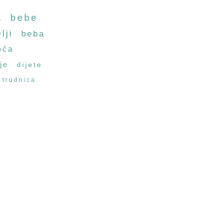
a
bebe
lji
beba
oća
je
dijete
trudnica