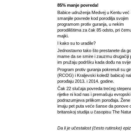
85% manje povreda!
Babice udruženja Medvej u Kentu već
smanjile povrede kod porodilja svojim
programom protiv guranja, u nekim
porodilištima za čak 85 odsto, pri če
majki.
I kako su to uradile?
Jednostavno tako što prestanete da go
mame da se smire i zauzmu drugačiji pol
im pružaju podršku kada dođu na svijet
Program protiv guranja pokrenuli su gin
(RCOG) i Kraljevski koledž babica) nako
porođaju 2013. i 2014. godine.
Čak 22 slučaja povreda trećeg stepena
rijetke ni kod nas i premašuju evropsk
podrazumjeva prilikom porođaja. Žene 
imaju pet puta veće šanse da ponove c
britanskoj studija u časopisu The Natu
Da li je učestalost (često rutinske) epiz