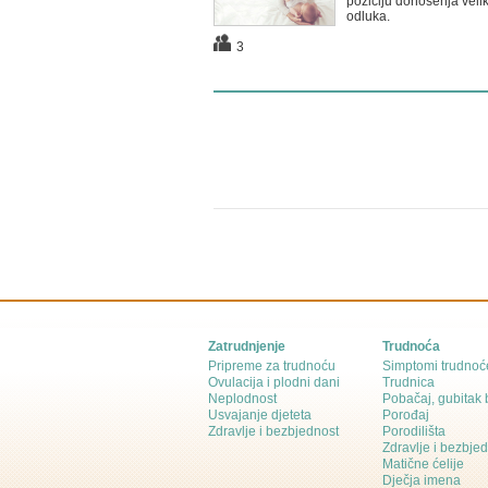
poziciju donošenja velik
odluka.
3
Zatrudnjenje
Trudnoća
Pripreme za trudnoću
Simptomi trudnoć
Ovulacija i plodni dani
Trudnica
Neplodnost
Pobačaj, gubitak
Usvajanje djeteta
Porođaj
Zdravlje i bezbjednost
Porodilišta
Zdravlje i bezbje
Matične ćelije
Dječja imena