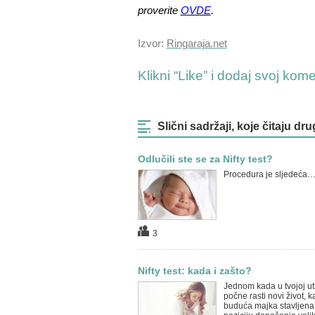
proverite
OVDE
.
Izvor:
Ringaraja.net
Klikni “Like” i dodaj svoj kom
Slični sadržaji, koje čitaju dru
Odlučili ste se za Nifty test?
Procedura je sljedeća
3
Nifty test: kada i zašto?
Jednom kada u tvojoj ut
počne rasti novi život, k
buduća majka stavljena 