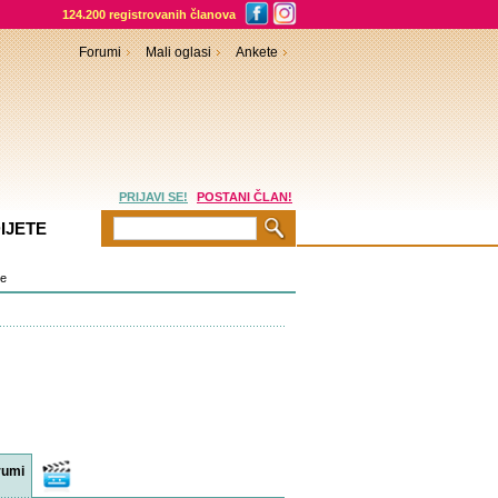
124.200 registrovanih članova
Forumi
Mali oglasi
Ankete
PRIJAVI SE!
POSTANI ČLAN!
IJETE
je
rumi
Video
sadržaji