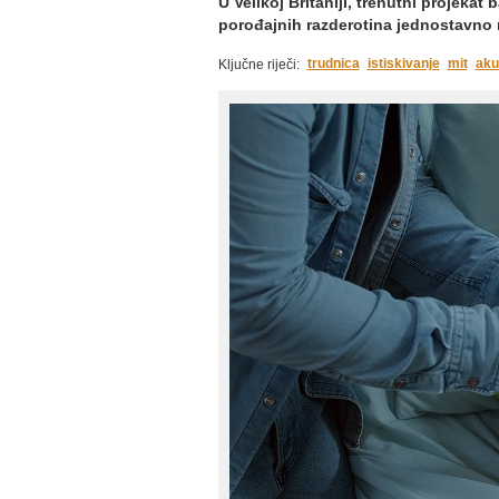
U Velikoj Britaniji, trenutni projekat
porođajnih razderotina jednostavno n
trudnica
istiskivanje
mit
aku
Ključne riječi: