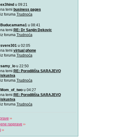
ex3hind
u 09:21
VIDEO: 7 najboljih položaj
Zašto je važno u kojem pol
na temi
business pages
porađamo? Koji su najbolj
iz foruma
Trudnoća
Buducamama1
u 08:41
Odlična animacija o trudn
Ovu zaista zanimljivu kratk
na temi
RE: Dr Sanjin Dekovic
prikazuje trudno
iz foruma
Trudnoća
svere301
u 02:05
Katy Perry slavi žene u n
Katy Perry slavi žene u no
na temi
virtual phone
Makes A Woman\".
iz foruma
Trudnoća
samy_lo
u 22:50
Nifty test: bez straha, bez
Nifty test je napravilo got
na temi
RE: Porodilišta SARAJEVO
trudnica diljem svi
iskustva
iz foruma
Trudnoća
Život je čudo!
Mom_of_two
u 04:27
Pogledajte i uživajte! Najlj
na temi
RE: Porodilišta SARAJEVO
stvaranju i razvija
iskustva
iz foruma
Trudnoća
prave
jene rasprave
i