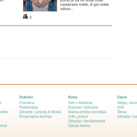
ih
porod je da ne smiju imati
nalakirane nokte, ili gel nokte
odnos...
3
Rubrike
Beba
Dijete
e
Porodica
Sve o bebama
Odgoj, razvo
Filantropija
Dojenje i dohrana
Vrtić
 bebe
Zdravlje, Ljepota & Moda
Mama poslije porođaja
Škola
Ringerajina kuhinja
Vrtić, jaslice
Zdravlje i 
Zdravlje i bezbjednost
dnost
Dječja imena