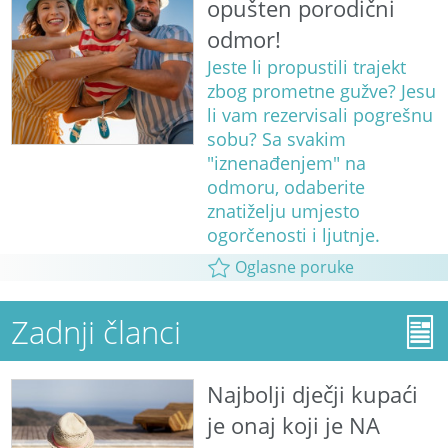
opušten porodični
odmor!
Jeste li propustili trajekt
zbog prometne gužve? Jesu
li vam rezervisali pogrešnu
sobu? Sa svakim
"iznenađenjem" na
odmoru, odaberite
znatiželju umjesto
ogorčenosti i ljutnje.
Oglasne poruke
Zadnji članci
Najbolji dječji kupaći
je onaj koji je NA