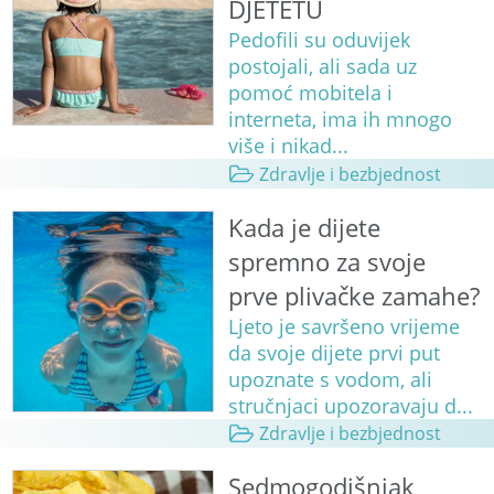
DJETETU
Pedofili su oduvijek
postojali, ali sada uz
pomoć mobitela i
interneta, ima ih mnogo
više i nikad...
Zdravlje i bezbjednost
Kada je dijete
spremno za svoje
prve plivačke zamahe?
Ljeto je savršeno vrijeme
da svoje dijete prvi put
upoznate s vodom, ali
stručnjaci upozoravaju d...
Zdravlje i bezbjednost
Sedmogodišnjak