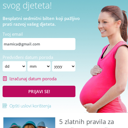
svog djeteta!
Besplatni sedmični bilten koji pažljivo
prati razvoj vašeg djeteta.
Tvoj email
Predviđeni datum poroda
Izračunaj datum poroda
PRIJAVI SE!
Opšti uslovi korištenja
5 zlatnih pravila za