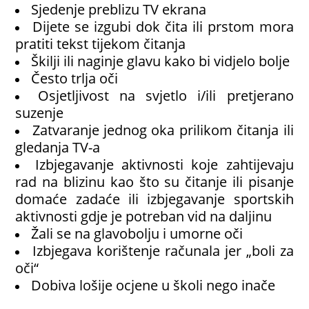
Sjedenje preblizu TV ekrana
Dijete se izgubi dok čita ili prstom mora
pratiti tekst tijekom čitanja
Škilji ili naginje glavu kako bi vidjelo bolje
Često trlja oči
Osjetljivost na svjetlo i/ili pretjerano
suzenje
Zatvaranje jednog oka prilikom čitanja ili
gledanja TV-a
Izbjegavanje aktivnosti koje zahtijevaju
rad na blizinu kao što su čitanje ili pisanje
domaće zadaće ili izbjegavanje sportskih
aktivnosti gdje je potreban vid na daljinu
Žali se na glavobolju i umorne oči
Izbjegava korištenje računala jer „boli za
oči“
Dobiva lošije ocjene u školi nego inače