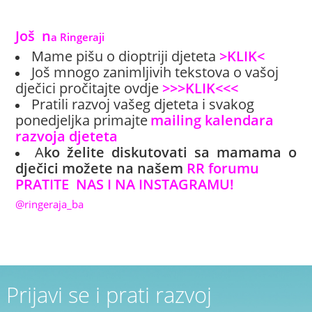
Još
 n
a Ringeraji
Mame pišu o dioptriji djeteta
>KLIK<
Još mnogo zanimljivih tekstova o vašoj
dječici pročitajte ovdje
>>>KLIK<<<
Pratili razvoj vašeg djeteta i svakog
ponedjeljka primajte
mailing kalendara
razvoja djeteta
A
ko želite diskutovati sa mamama o
dječici možete na našem
RR forumu
PRATITE NAS I NA INSTAGRAMU!
@ringeraja_ba
Prijavi se i prati razvoj