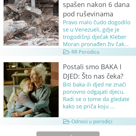
spašen nakon 6 dana
pod ruševinama
Pravo malo čudo dogodilo
se u Venezueli, gdje je
trogodišnji dječak Kleber
Moran pronađen živ čak...
RR Porodica
Postali smo BAKA I
DJED: Što nas čeka?
Biti baka ili djed ne znači
ponovno odgajati djecu.
Radi se o tome da gledate
kako se priča koju ...
Odnosi u porodici