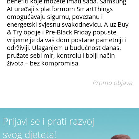
benefiti koje možete imati sada. Samsung
AI uređaji s platformom SmartThings
omogućavaju sigurnu, povezanu i
energetski svjesnu svakodnevicu. A uz Buy
& Try opcije i Pre-Black Friday popuste,
vrijeme je da vaš dom postane pametniji i
održiviji. Ulaganjem u budućnost danas,
pružate sebi mir, kontrolu i bolji način
života – bez kompromisa.
Promo objava
Prijavi se i prati razvoj
svog djeteta!