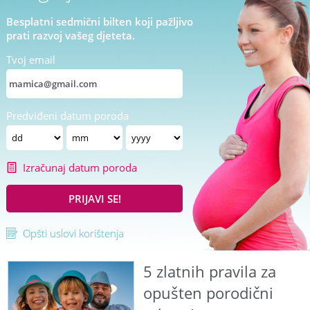
Besplatni sedmični bilten koji pažljivo
prati razvoj vašeg djeteta.
Tvoj email
Predviđeni datum poroda
Izračunaj datum poroda
PRIJAVI SE!
Opšti uslovi korištenja
5 zlatnih pravila za
opušten porodični