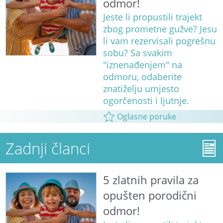
odmor!
Jeste li propustili trajekt
zbog prometne gužve? Jesu
li vam rezervisali pogrešnu
sobu? Sa svakim
"iznenađenjem" na
odmoru, odaberite
znatiželju umjesto
ogorčenosti i ljutnje.
Oglasne poruke
Zadnji članci
5 zlatnih pravila za
opušten porodični
odmor!