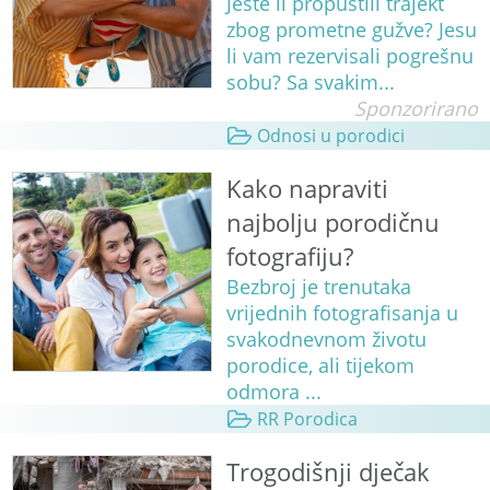
Jeste li propustili trajekt
zbog prometne gužve? Jesu
li vam rezervisali pogrešnu
sobu? Sa svakim...
Sponzorirano
Odnosi u porodici
Kako napraviti
najbolju porodičnu
fotografiju?
Bezbroj je trenutaka
vrijednih fotografisanja u
svakodnevnom životu
porodice, ali tijekom
odmora ...
RR Porodica
Trogodišnji dječak