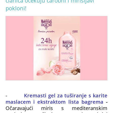
članica očekuju čarobni i mirišljavi
pokloni!
-
Kremasti gel za tuširanje s karite
maslacem i ekstraktom lista bagrema
-
Očaravajući miris s mediteranskim