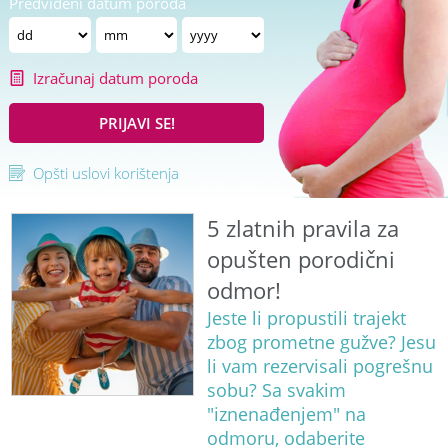
Predviđeni datum poroda
Izračunaj datum poroda
PRIJAVI SE!
Opšti uslovi korištenja
5 zlatnih pravila za
opušten porodični
odmor!
Jeste li propustili trajekt
zbog prometne gužve? Jesu
li vam rezervisali pogrešnu
sobu? Sa svakim
"iznenađenjem" na
odmoru, odaberite