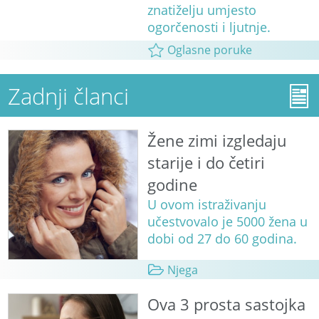
znatiželju umjesto
ogorčenosti i ljutnje.
Oglasne poruke
Zadnji članci
Žene zimi izgledaju
starije i do četiri
godine
U ovom istraživanju
učestvovalo je 5000 žena u
dobi od 27 do 60 godina.
Njega
Ova 3 prosta sastojka