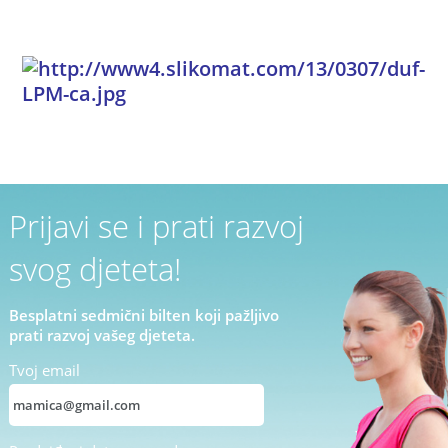
Prijavi se i prati razvoj
svog djeteta!
Besplatni sedmični bilten koji pažljivo
prati razvoj vašeg djeteta.
Tvoj email