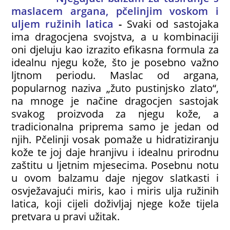
maslacem argana, pčelinjim voskom i
uljem ružinih latica
-
Svaki od sastojaka
ima dragocjena svojstva, a u kombinaciji
oni djeluju kao izrazito efikasna formula za
idealnu njegu kože, što je posebno važno
ljtnom periodu. Maslac od argana,
popularnog naziva „žuto pustinjsko zlato“,
na mnoge je načine dragocjen sastojak
svakog proizvoda za njegu kože, a
tradicionalna priprema samo je jedan od
njih. Pčelinji vosak pomaže u hidratiziranju
kože te joj daje hranjivu i idealnu prirodnu
zaštitu u ljetnim mjesecima. Posebnu notu
u ovom balzamu daje njegov slatkasti i
osvježavajući miris, kao i miris ulja ružinih
latica, koji cijeli doživljaj njege kože tijela
pretvara u pravi užitak.