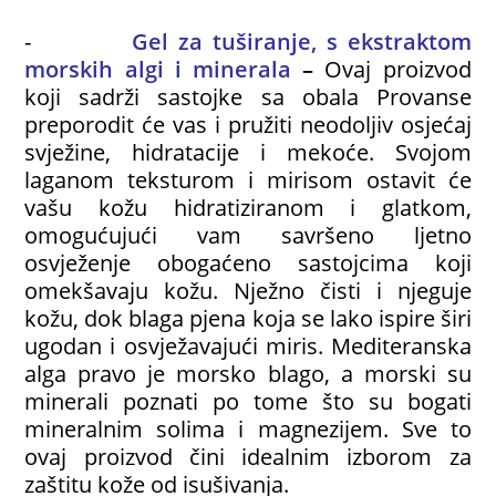
-
Gel za tuširanje, s ekstraktom
morskih algi i minerala
–
Ovaj proizvod
koji sadrži sastojke sa obala Provanse
preporodit će vas i pružiti neodoljiv osjećaj
svježine, hidratacije i mekoće. Svojom
laganom teksturom i mirisom ostavit će
vašu kožu hidratiziranom i glatkom,
omogućujući vam savršeno ljetno
osvježenje obogaćeno sastojcima koji
omekšavaju kožu. Nježno čisti i njeguje
kožu, dok blaga pjena koja se lako ispire širi
ugodan i osvježavajući miris. Mediteranska
alga pravo je morsko blago, a morski su
minerali poznati po tome što su bogati
mineralnim solima i magnezijem. Sve to
ovaj proizvod čini idealnim izborom za
zaštitu kože od isušivanja.