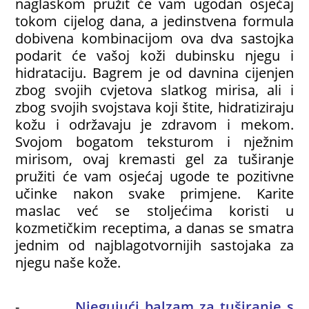
naglaskom pružit će vam ugodan osjećaj
tokom cijelog dana, a jedinstvena formula
dobivena kombinacijom ova dva sastojka
podarit će vašoj koži dubinsku njegu i
hidrataciju. Bagrem je od davnina cijenjen
zbog svojih cvjetova slatkog mirisa, ali i
zbog svojih svojstava koji štite, hidratiziraju
kožu i održavaju je zdravom i mekom.
Svojom bogatom teksturom i nježnim
mirisom, ovaj kremasti gel za tuširanje
pružiti će vam osjećaj ugode te pozitivne
učinke nakon svake primjene. Karite
maslac već se stoljećima koristi u
kozmetičkim receptima, a danas se smatra
jednim od najblagotvornijih sastojaka za
njegu naše kože.
-
Njegujući balzam za tuširanje s