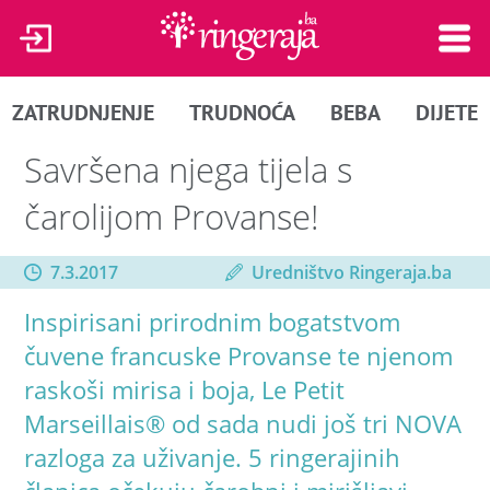
ZATRUDNJENJE
TRUDNOĆA
BEBA
DIJETE
Savršena njega tijela s
čarolijom Provanse!
7.3.2017
Uredništvo Ringeraja.ba
Inspirisani prirodnim bogatstvom
čuvene francuske Provanse te njenom
raskoši mirisa i boja, Le Petit
Marseillais® od sada nudi još tri NOVA
razloga za uživanje. 5 ringerajinih