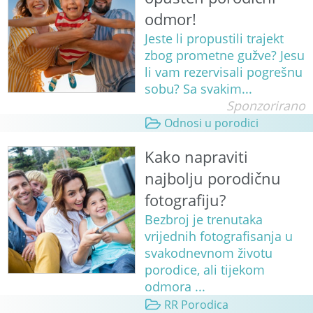
odmor!
Jeste li propustili trajekt
zbog prometne gužve? Jesu
li vam rezervisali pogrešnu
sobu? Sa svakim...
Sponzorirano
Odnosi u porodici
Kako napraviti
najbolju porodičnu
fotografiju?
Bezbroj je trenutaka
vrijednih fotografisanja u
svakodnevnom životu
porodice, ali tijekom
odmora ...
RR Porodica