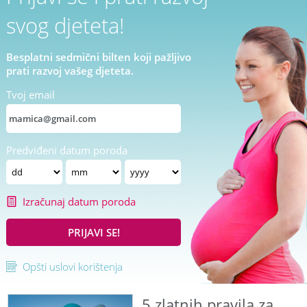
svog djeteta!
Besplatni sedmični bilten koji pažljivo
prati razvoj vašeg djeteta.
Tvoj email
Predviđeni datum poroda
Izračunaj datum poroda
PRIJAVI SE!
Opšti uslovi korištenja
5 zlatnih pravila za