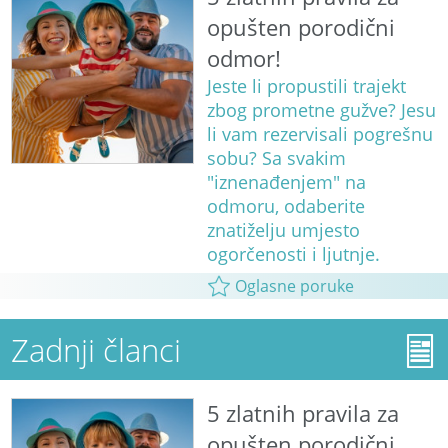
opušten porodični
odmor!
Jeste li propustili trajekt
zbog prometne gužve? Jesu
li vam rezervisali pogrešnu
sobu? Sa svakim
"iznenađenjem" na
odmoru, odaberite
znatiželju umjesto
ogorčenosti i ljutnje.
Oglasne poruke
Zadnji članci
5 zlatnih pravila za
opušten porodični