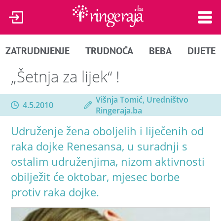
ZATRUDNJENJE
TRUDNOĆA
BEBA
DIJETE
„Šetnja za lijek“ !
Višnja Tomić, Uredništvo
4.5.2010
Ringeraja.ba
Udruženje žena oboljelih i liječenih od
raka dojke Renesansa, u suradnji s
ostalim udruženjima, nizom aktivnosti
obilježit će oktobar, mjesec borbe
protiv raka dojke.