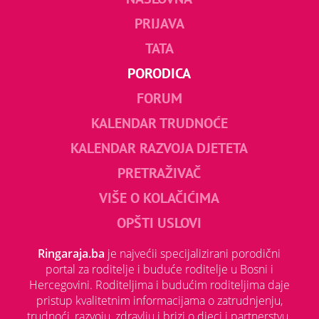
PRIJAVA
TATA
PORODICA
FORUM
KALENDAR TRUDNOĆE
KALENDAR RAZVOJA DJETETA
PRETRAŽIVAČ
VIŠE O KOLAČIĆIMA
OPŠTI USLOVI
Ringaraja.ba
je najvećii specijalizirani porodični
portal za roditelje i buduće roditelje u Bosni i
Hercegovini. Roditeljima i budućim roditeljima daje
pristup kvalitetnim informacijama o zatrudnjenju,
trudnoći, razvoju, zdravlju i brizi o djeci i partnerstvu.