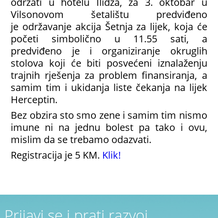
održati u hotelu Ilidža, za 3. oktobar u
Vilsonovom šetalištu predviđeno
je održavanje akcija Šetnja za lijek, koja će
početi simbolično u 11.55 sati, a
predviđeno je i organiziranje okruglih
stolova koji će biti posvećeni iznalaženju
trajnih rješenja za problem finansiranja, a
samim tim i ukidanja liste čekanja na lijek
Herceptin.
Bez obzira sto smo zene i samim tim nismo
imune ni na jednu bolest pa tako i ovu,
mislim da se trebamo odazvati.
Registracija je 5 KM.
Klik!
Prijavi se i prati razvoj