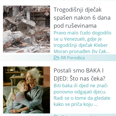
Trogodišnji dječak
spašen nakon 6 dana
pod ruševinama
Pravo malo čudo dogodilo
se u Venezueli, gdje je
trogodišnji dječak Kleber
Moran pronađen živ čak...
RR Porodica
Postali smo BAKA I
DJED: Što nas čeka?
Biti baka ili djed ne znači
ponovno odgajati djecu.
Radi se o tome da gledate
kako se priča koju ...