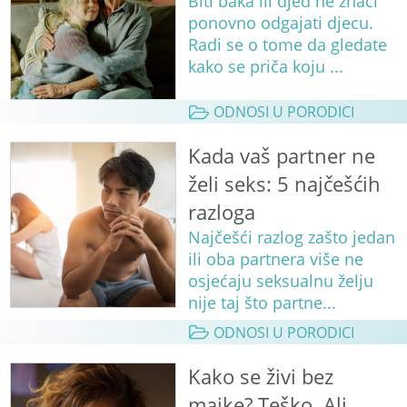
Biti baka ili djed ne znači
ponovno odgajati djecu.
Radi se o tome da gledate
kako se priča koju ...
ODNOSI U PORODICI
Kada vaš partner ne
želi seks: 5 najčešćih
razloga
Najčešći razlog zašto jedan
ili oba partnera više ne
osjećaju seksualnu želju
nije taj što partne...
ODNOSI U PORODICI
Kako se živi bez
majke? Teško. Ali