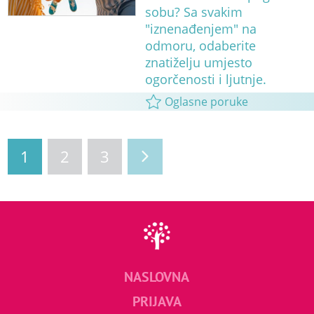
sobu? Sa svakim
"iznenađenjem" na
odmoru, odaberite
znatiželju umjesto
ogorčenosti i ljutnje.
Oglasne poruke
1
2
3
NASLOVNA
PRIJAVA