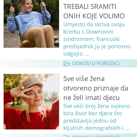
TREBALI SRAMITI
ONIH KOJE VOLIMO
Umjesto da skriva svoju
kćerku s Downovim
sindromom, francuski
predsjednik ju je ponosno
odgojio ...
ODNOSI U PORODICI
Sve više žena
otvoreno priznaje da
ne želi imati djecu
Sve veći broj žena svjesno
bira život bez djece što
predstavlja jednu od
ključnih demografskih i ...