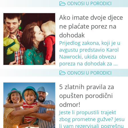
ODNOSI U PORODICI
Ako imate dvoje djece
ne plaćate porez na
dohodak
Prijedlog zakona, koji je u
avgustu predstavio Karol
Nawrocki, ukida obvezu
poreza na dohodak za ...
ODNOSI U PORODICI
5 zlatnih pravila za
opušten porodični
odmor!
Jeste li propustili trajekt
zbog prometne gužve? Jesu
li vam rezervisali pogrešnu