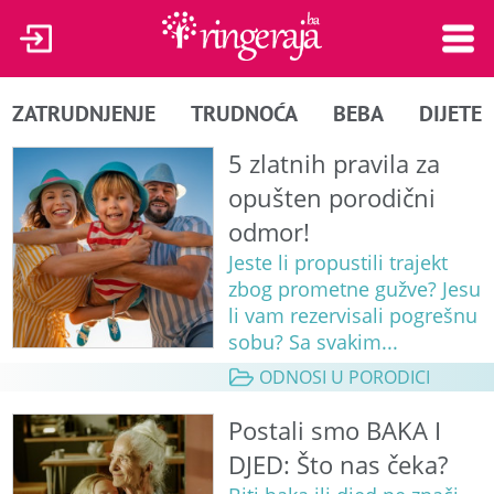
ZATRUDNJENJE
TRUDNOĆA
BEBA
DIJETE
5 zlatnih pravila za
opušten porodični
odmor!
Jeste li propustili trajekt
zbog prometne gužve? Jesu
li vam rezervisali pogrešnu
sobu? Sa svakim...
ODNOSI U PORODICI
Postali smo BAKA I
DJED: Što nas čeka?