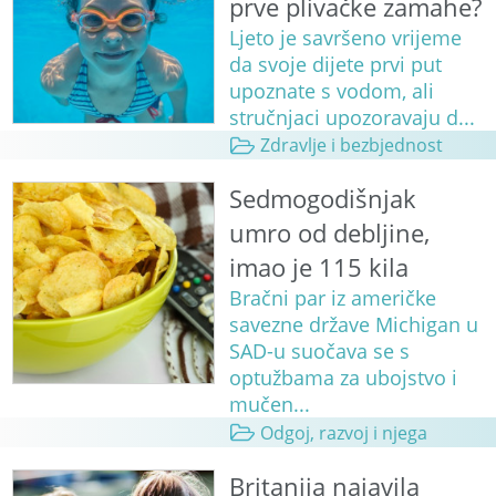
prve plivačke zamahe?
Ljeto je savršeno vrijeme
da svoje dijete prvi put
upoznate s vodom, ali
stručnjaci upozoravaju d...
Zdravlje i bezbjednost
Sedmogodišnjak
umro od debljine,
imao je 115 kila
Bračni par iz američke
savezne države Michigan u
SAD-u suočava se s
optužbama za ubojstvo i
mučen...
Odgoj, razvoj i njega
Britanija najavila