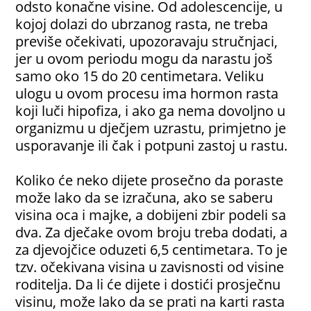
odsto konačne visine. Od adolescencije, u
kojoj dolazi do ubrzanog rasta, ne treba
previše očekivati, upozoravaju stručnjaci,
jer u ovom periodu mogu da narastu još
samo oko 15 do 20 centimetara. Veliku
ulogu u ovom procesu ima hormon rasta
koji luči hipofiza, i ako ga nema dovoljno u
organizmu u dječjem uzrastu, primjetno je
usporavanje ili čak i potpuni zastoj u rastu.
Koliko će neko dijete prosečno da poraste
može lako da se izračuna, ako se saberu
visina oca i majke, a dobijeni zbir podeli sa
dva. Za dječake ovom broju treba dodati, a
za djevojčice oduzeti 6,5 centimetara. To je
tzv. očekivana visina u zavisnosti od visine
roditelja. Da li će dijete i dostići prosječnu
visinu, može lako da se prati na karti rasta