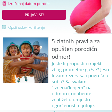
Izračunaj datum poroda
PRIJAVI SE!
Opšti uslovi korištenja
5 zlatnih pravila za
opušten porodični
odmor!
Jeste li propustili trajekt
zbog prometne gužve? Jesu
li vam rezervisali pogrešnu
sobu? Sa svakim
"iznenađenjem" na
odmoru, odaberite
znatiželju umjesto
ogorčenosti i ljutnje.