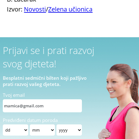
Izvor:
Novosti
/
Zelena učionica
Prijavi se i prati razvoj
svog djeteta!
Besplatni sedmični bilten koji pažljivo
prati razvoj vašeg djeteta.
Tvoj email
Predviđeni datum poroda