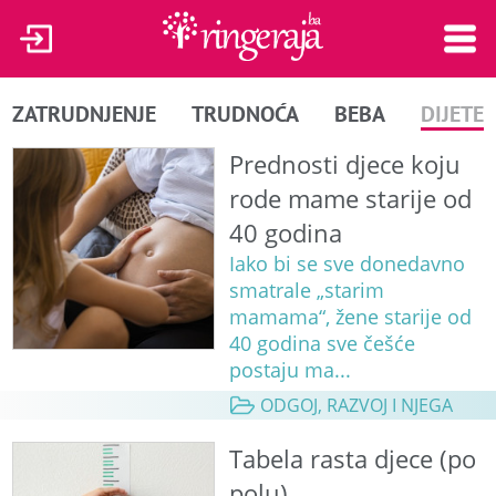
ZATRUDNJENJE
TRUDNOĆA
BEBA
DIJETE
Prednosti djece koju
rode mame starije od
40 godina
Iako bi se sve donedavno
smatrale „starim
mamama“, žene starije od
40 godina sve češće
postaju ma...
ODGOJ, RAZVOJ I NJEGA
Tabela rasta djece (po
polu)