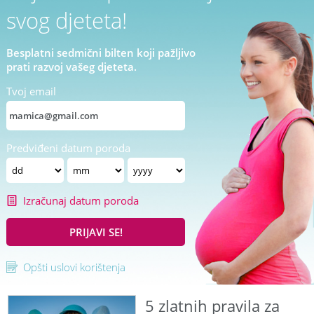
svog djeteta!
Besplatni sedmični bilten koji pažljivo
prati razvoj vašeg djeteta.
Tvoj email
Predviđeni datum poroda
Izračunaj datum poroda
PRIJAVI SE!
Opšti uslovi korištenja
5 zlatnih pravila za