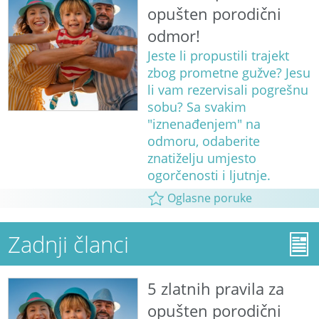
opušten porodični
odmor!
Jeste li propustili trajekt
zbog prometne gužve? Jesu
li vam rezervisali pogrešnu
sobu? Sa svakim
"iznenađenjem" na
odmoru, odaberite
znatiželju umjesto
ogorčenosti i ljutnje.
Oglasne poruke
Zadnji članci
5 zlatnih pravila za
opušten porodični