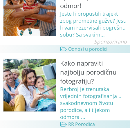
odmor!
Jeste li propustili trajekt
zbog prometne gužve? Jesu
li vam rezervisali pogrešnu
sobu? Sa svakim...
Sponzorirano
Odnosi u porodici
Kako napraviti
najbolju porodičnu
fotografiju?
Bezbroj je trenutaka
vrijednih fotografisanja u
svakodnevnom životu
porodice, ali tijekom
odmora ...
RR Porodica