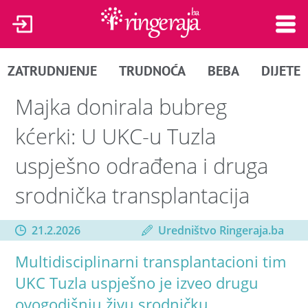
ZATRUDNJENJE
TRUDNOĆA
BEBA
DIJETE
Majka donirala bubreg
kćerki: U UKC-u Tuzla
uspješno odrađena i druga
srodnička transplantacija
21.2.2026
Uredništvo Ringeraja.ba
Multidisciplinarni transplantacioni tim
UKC Tuzla uspješno je izveo drugu
ovogodišnju živu srodničku