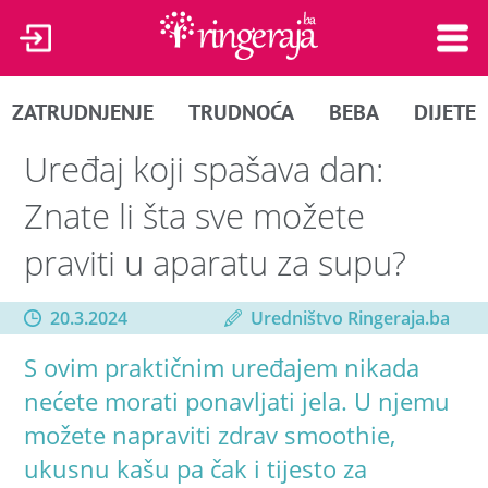
ZATRUDNJENJE
TRUDNOĆA
BEBA
DIJETE
Uređaj koji spašava dan:
Znate li šta sve možete
praviti u aparatu za supu?
20.3.2024
Uredništvo Ringeraja.ba
S ovim praktičnim uređajem nikada
nećete morati ponavljati jela. U njemu
možete napraviti zdrav smoothie,
ukusnu kašu pa čak i tijesto za