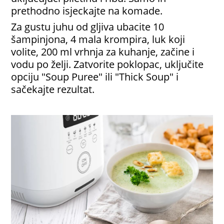
prethodno isjeckajte na komade.
Za gustu juhu od gljiva ubacite 10
šampinjona, 4 mala krompira, luk koji
volite, 200 ml vrhnja za kuhanje, začine i
vodu po želji. Zatvorite poklopac, uključite
opciju "Soup Puree" ili "Thick Soup" i
sačekajte rezultat.