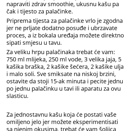
napraviti zdrav smoothie, ukusnu kašu pa
čak i tijesto za palačinke.
Priprema tijesta za palačinke vrlo je zgodna
jer ne prljate dodatno posuđe i ubrzavate
proces, a iz bokala uređaja možete direktno
sipati smjesu u tavu.
Za veliku hrpu palačinaka trebat će vam:
750 ml mlijeka, 250 ml vode, 3 velika jaja, 5
kašika braška, 2 kašike šećera, 2 kašike ulja
i malo soli. Sve smiksate na niskoj brzini,
ostavite da stoji 15-ak minuta i pecite jednu
po jednu palačinku u tavi ili aparatu za ovu
slasticu.
Za jednostavnu kašu koja će postati vaše
omiljeno jelo jer možete eksperimentisati
sa njenim okusima, trebat će vam šoljica