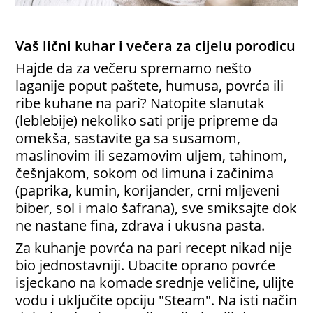
Vaš lični kuhar i večera za cijelu porodicu
Hajde da za večeru spremamo nešto
laganije poput paštete, humusa, povrća ili
ribe kuhane na pari? Natopite slanutak
(leblebije) nekoliko sati prije pripreme da
omekša, sastavite ga sa susamom,
maslinovim ili sezamovim uljem, tahinom,
češnjakom, sokom od limuna i začinima
(paprika, kumin, korijander, crni mljeveni
biber, sol i malo šafrana), sve smiksajte dok
ne nastane fina, zdrava i ukusna pasta.
Za kuhanje povrća na pari recept nikad nije
bio jednostavniji. Ubacite oprano povrće
isjeckano na komade srednje veličine, ulijte
vodu i uključite opciju "Steam". Na isti način