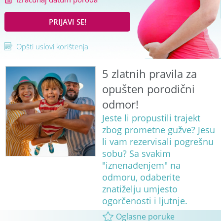
PRIJAVI SE!
Opšti uslovi korištenja
5 zlatnih pravila za
opušten porodični
odmor!
Jeste li propustili trajekt
zbog prometne gužve? Jesu
li vam rezervisali pogrešnu
sobu? Sa svakim
"iznenađenjem" na
odmoru, odaberite
znatiželju umjesto
ogorčenosti i ljutnje.
Oglasne poruke