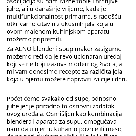
asocijacija su nam razne tople i hranjive
juhe, ali u današnje vrijeme, kada je
multifunkcionalnost primarna, s radošću
otkrivamo čitav niz ukusnih jela koja u
ovom malenom kuhinjskom aparatu
možemo pripremiti.
Za AENO blender i soup maker zasigurno
možemo reći da je revolucionaran uređaj
koji se ne boji izazova modernog života, a
mi vam donosimo recepte za različita jela
koja u njemu možete napraviti za cijeli dan.
Počet ćemo svakako od supe, odnosno
juhe jer je prirodno to osnovni zadatak
ovog uređaja. Osmišljen kao kombinacija
blendera i aparata za supu, omogućava
nam da u njemu kuhamo povrće ili meso,