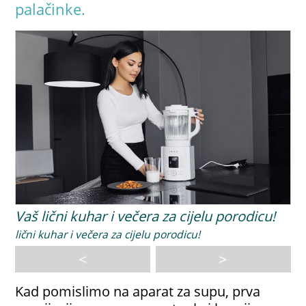
palačinke.
Vaš lični kuhar i večera za cijelu porodicu!
lični kuhar i večera za cijelu porodicu!
<
>
Kad pomislimo na aparat za supu, prva