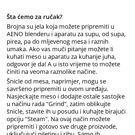
Šta ćemo za ručak?
Brojna su jela koja možete pripremiti u
AENO blenderu i aparatu za supu, od supa,
pirea, pa do mljevenog mesa i raznih
umaka. Ako vas muči pitanje možete li
kuhati meso u aparatu za kuhanje juha,
odgovor je da! A u isto vrijeme to možete
činiti na veoma raznolike načine.
Šnicle od mesa, naprimjer, mogu se
savršeno pripremiti u ovom uređaju.
Nasjeckajte meso i dodajte ostale sastojke
u načinu rada "Grind", zatim oblikujte
šnicle, stavite ih u posudu i kuhajte birajući
opciju "Steam". Na ovaj način možete
pripremiti i gotovo sve druge proizvode,
uključujući piletinu i ribu. Samo ih