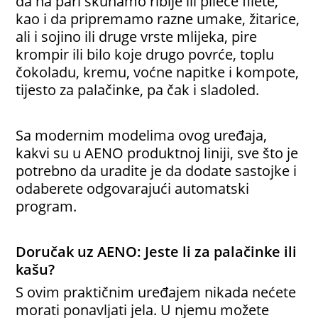
da na pari skuhamo riblje ili pileće filete,
kao i da pripremamo razne umake, žitarice,
ali i sojino ili druge vrste mlijeka, pire
krompir ili bilo koje drugo povrće, toplu
čokoladu, kremu, voćne napitke i kompote,
tijesto za palačinke, pa čak i sladoled.
Sa modernim modelima ovog uređaja,
kakvi su u AENO produktnoj liniji, sve što je
potrebno da uradite je da dodate sastojke i
odaberete odgovarajući automatski
program.
Doručak uz AENO: Jeste li za palačinke ili
kašu?
S ovim praktičnim uređajem nikada nećete
morati ponavljati jela. U njemu možete