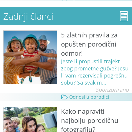
Zadnji članci
5 zlatnih pravila za
opušten porodični
odmor!
Jeste li propustili trajekt
zbog prometne gužve? Jesu
li vam rezervisali pogrešnu
sobu? Sa svakim...
Sponzorirano
Odnosi u porodici
Kako napraviti
najbolju porodičnu
fotografiju?