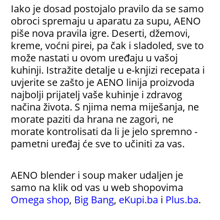
Iako je dosad postojalo pravilo da se samo
obroci spremaju u aparatu za supu, AENO
piše nova pravila igre. Deserti, džemovi,
kreme, voćni pirei, pa čak i sladoled, sve to
može nastati u ovom uređaju u vašoj
kuhinji. Istražite detalje u e-knjizi recepata i
uvjerite se zašto je AENO linija proizvoda
najbolji prijatelj vaše kuhinje i zdravog
načina života. S njima nema miješanja, ne
morate paziti da hrana ne zagori, ne
morate kontrolisati da li je jelo spremno -
pametni uređaj će sve to učiniti za vas.
AENO blender i soup maker udaljen je
samo na klik od vas u web shopovima
Omega shop
,
Big Bang
,
eKupi.ba
i
Plus.ba
.