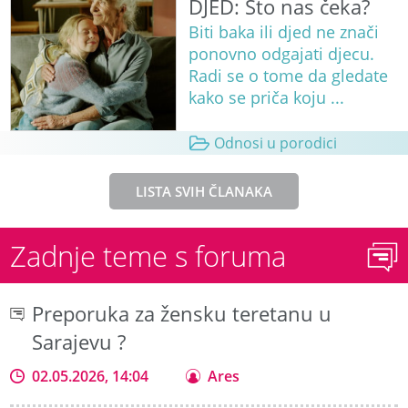
DJED: Što nas čeka?
Biti baka ili djed ne znači
ponovno odgajati djecu.
Radi se o tome da gledate
kako se priča koju ...
Odnosi u porodici
LISTA SVIH ČLANAKA
Zadnje teme s foruma
Preporuka za žensku teretanu u
Sarajevu ?
02.05.2026, 14:04
Ares