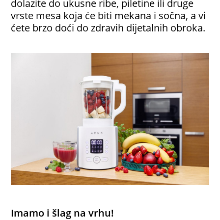
dolazite do ukusne ribe, piletine ili druge
vrste mesa koja će biti mekana i sočna, a vi
ćete brzo doći do zdravih dijetalnih obroka.
Imamo i šlag na vrhu!