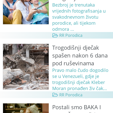
Bezbroj je trenutaka
vrijednih fotografisanja u
svakodnevnom životu
porodice, ali tijekom
odmora ...
RR Porodica
Trogodišnji dječak
spašen nakon 6 dana
pod ruševinama
Pravo malo čudo dogodilo
se u Venezueli, gdje je
trogodišnji dječak Kleber
Moran pronađen živ čak...
RR Porodica
Postali smo BAKA I