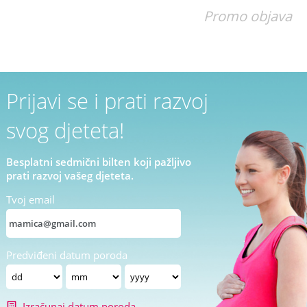
Promo objava
Prijavi se i prati razvoj
svog djeteta!
Besplatni sedmični bilten koji pažljivo
prati razvoj vašeg djeteta.
Tvoj email
Predviđeni datum poroda
Izračunaj datum poroda