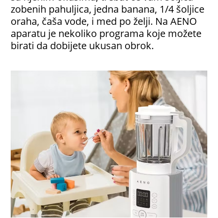
zobenih pahuljica, jedna banana, 1/4 šoljice
oraha, čaša vode, i med po želji. Na AENO
aparatu je nekoliko programa koje možete
birati da dobijete ukusan obrok.