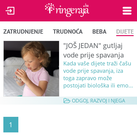
ZATRUDNJENJE
TRUDNOĆA
BEBA
DIJETE
"JOŠ JEDAN" gutljaj
vode prije spavanja
Kada vaše dijete traži čašu
vode prije spavanja, iza
toga zapravo može
postojati biološka ili emo...
ODGOJ, RAZVOJ I NJEGA
1