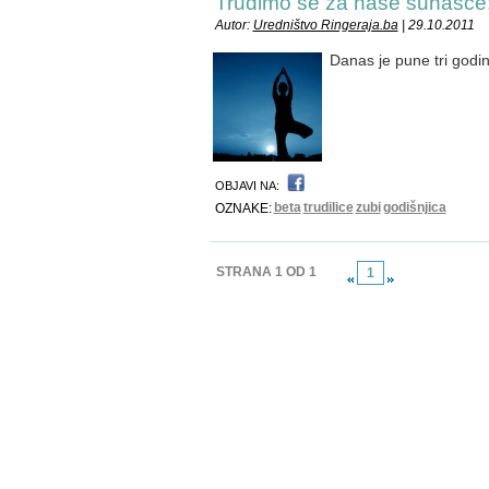
Trudimo se za naše sunašce:
Autor:
Uredništvo Ringeraja.ba
| 29.10.2011
Danas je pune tri godi
OBJAVI NA:
beta
trudilice
zubi
godišnjica
OZNAKE:
STRANA 1 OD 1
1