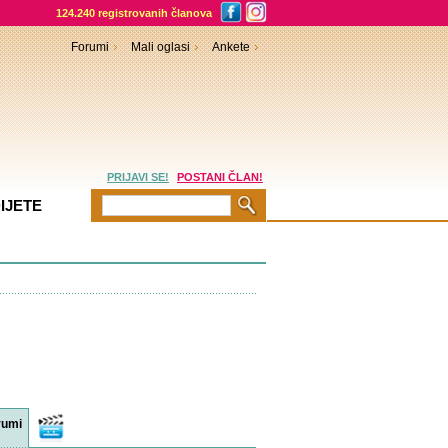
124.240 registrovanih članova
Forumi
Mali oglasi
Ankete
PRIJAVI SE!
POSTANI ČLAN!
IJETE
rumi
Video
sadržaji