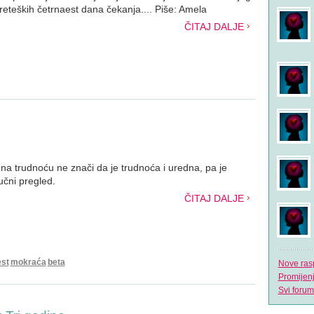
reteških četrnaest dana čekanja.... Piše: Amela
ČITAJ DALJE
na trudnoću ne znači da je trudnoća i uredna, pa je
učni pregled.
ČITAJ DALJE
est
mokraća
beta
Nove ras
Promijen
Svi forum