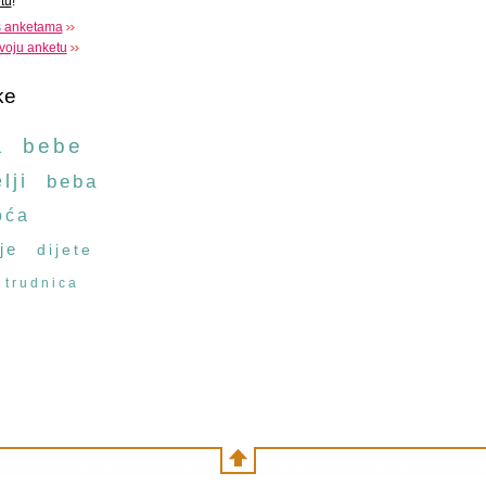
tu
!
s anketama
voju anketu
ke
a
bebe
lji
beba
oća
je
dijete
trudnica