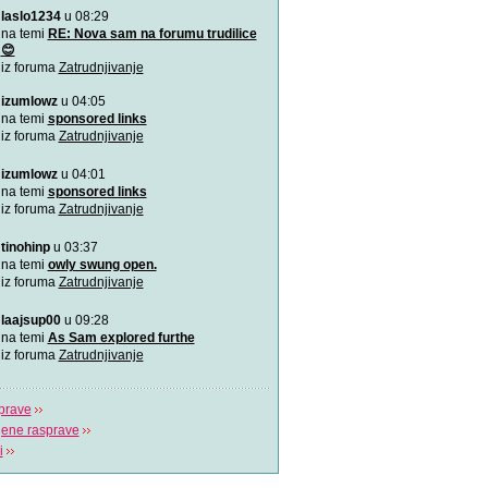
laslo1234
u 08:29
Pitajte naše doktore! - B
Doktori Bahceci Centra za 
na temi
RE: Nova sam na forumu trudilice
vantjelesnu oplodnju
😊
iz foruma
Zatrudnjivanje
"Gdje život počinje" - Bah
izumlowz
u 04:05
U sklopu Bahceci grupacije,
na temi
sponsored links
dugu 18 godin
iz foruma
Zatrudnjivanje
(Ne)plodnost i IVF postup
izumlowz
u 04:01
Više o plodnosti, neplodnos
na temi
sponsored links
postupku van
iz foruma
Zatrudnjivanje
tinohinp
u 03:37
na temi
owly swung open.
iz foruma
Zatrudnjivanje
laajsup00
u 09:28
na temi
As Sam explored furthe
iz foruma
Zatrudnjivanje
prave
jene rasprave
i