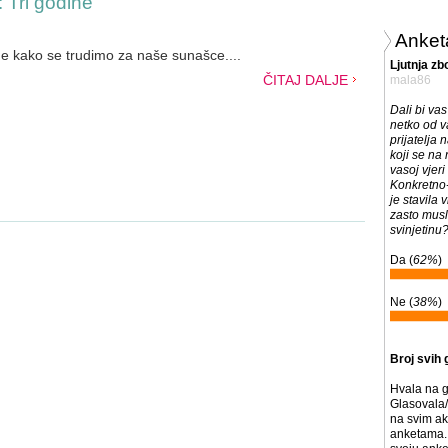
 Tri godine
Anket
ne kako se trudimo za naše sunašce....
Ljutnja zb
ČITAJ DALJE
mala86
Dali bi vas
netko od v
prijatelja 
koji se na
vasoj vjeri
Konkretno-
je stavila 
zasto musl
svinjetinu?
Da (
62%
)
Ne (
38%
)
Broj svih 
Hvala na g
Glasovala/
na svim ak
anketama. 