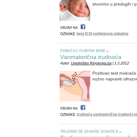
stvorimo u predugih i p
OBJAVI NA:
beta
ICSI
vantjelesna oplodnja
OZNAKE:
POBAČAJ, GUBITAK BEBE
Vanmaterična trudnoća
Autor:
Uredništvo Ringeraja.ba
| 1.2.2012
Pozitivan test mokraće 
nužno napraviti ultrazv
OBJAVI NA:
trudnoća
vanmaterična trudnoća
t
OZNAKE:
TRUDIMO SE ZA NAŠE SUNAŠCE