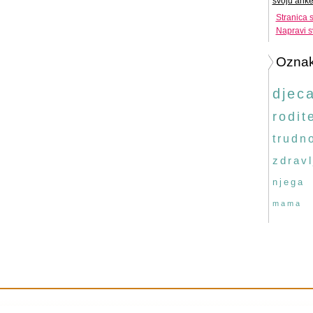
svoju anke
Stranica 
Napravi s
Ozna
djec
rodite
trudn
zdravl
njega
mama