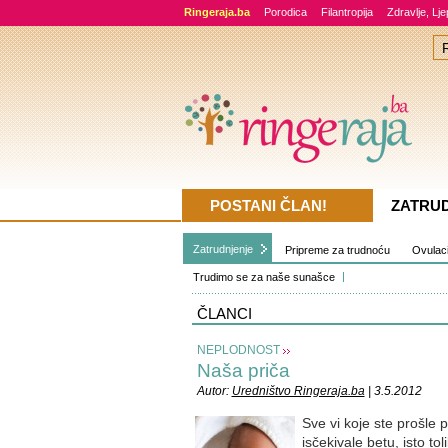
Ringeraja.ba
Porodica
Filantropija
Zdravlje, Lj
POSTANI ČLAN!
ZATRU
Zatrudnjenje
Pripreme za trudnoću
Ovulacij
Trudimo se za naše sunašce
ČLANCI
NEPLODNOST
Naša priča
Autor:
Uredništvo Ringeraja.ba
| 3.5.2012
Sve vi koje ste prošle
isčekivale betu, isto to