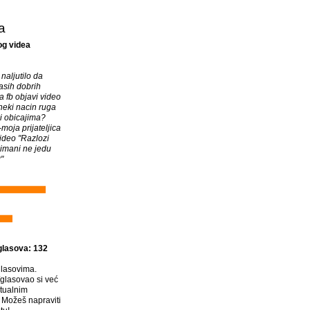
a
og videa
 naljutilo da
asih dobrih
na fb objavi video
 neki nacin ruga
 i obicajima?
moja prijateljica
video "Razlozi
imani ne jedu
"
glasova: 132
lasovima.
glasovao si već
tualnim
Možeš napraviti