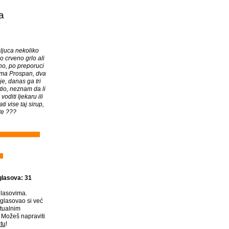
a
ljuca nekoliko
o crveno grlo ali
sno, po preporuci
ima Prospan, dva
e, danas ga tri
tio, neznam da li
oditi ljekaru ili
i vise taj sirup,
ite ???
glasova: 31
lasovima.
glasovao si već
tualnim
Možeš napraviti
tu
!