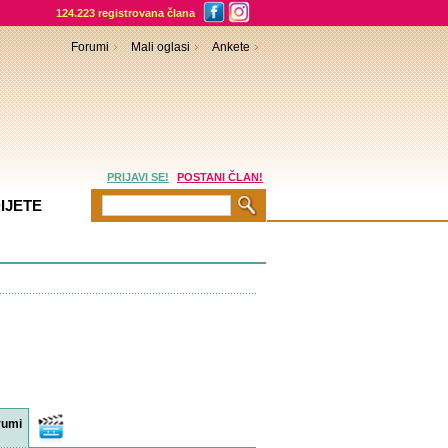
124.223 registrovana člana
Forumi
Mali oglasi
Ankete
PRIJAVI SE!
POSTANI ČLAN!
IJETE
rumi
Video
sadržaji