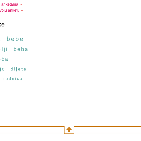
s anketama
voju anketu
ke
a
bebe
lji
beba
oća
je
dijete
trudnica