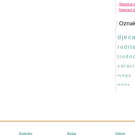
Stranica 
Napravi s
Ozna
djec
rodite
trudn
zdravl
njega
mama
Rubrike
Beba
Dijete