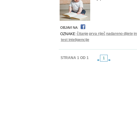
OBJAVI NA:
čitanje
prva riječ
nadareno dijete
in
OZNAKE:
test inteligencije
STRANA 1 OD 1
1