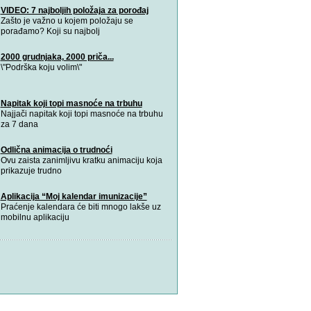
VIDEO: 7 najboljih položaja za porođaj
Zašto je važno u kojem položaju se
porađamo? Koji su najbolj
2000 grudnjaka, 2000 priča...
\"Podrška koju volim\"
Napitak koji topi masnoće na trbuhu
Najjači napitak koji topi masnoće na trbuhu
za 7 dana
Odlična animacija o trudnoći
Ovu zaista zanimljivu kratku animaciju koja
prikazuje trudno
Aplikacija “Moj kalendar imunizacije”
Praćenje kalendara će biti mnogo lakše uz
mobilnu aplikaciju