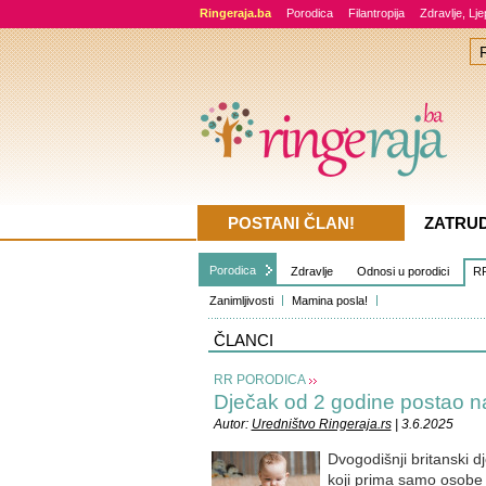
Ringeraja.ba
Porodica
Filantropija
Zdravlje, Lj
POSTANI ČLAN!
ZATRU
Porodica
Zdravlje
Odnosi u porodici
RR
Zanimljivosti
Mamina posla!
ČLANCI
RR PORODICA
Dječak od 2 godine postao n
Autor:
Uredništvo Ringeraja.rs
| 3.6.2025
Dvogodišnji britanski 
koji prima samo osobe s