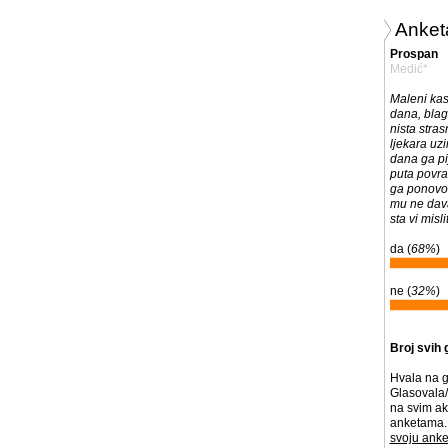
Anket
Prospan
Medić*
Maleni kas
dana, blag
nista stra
ljekara uz
dana ga pij
puta povra
ga ponovo v
mu ne davat
sta vi misl
da (
68%
)
ne (
32%
)
Broj svih 
Hvala na g
Glasovala/
na svim ak
anketama. 
svoju anke