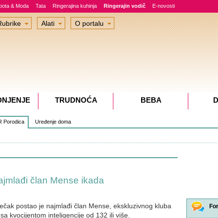
epota & Moda
Tata
Ringerajina kuhinja
Ringerajin vodič
E-novosti
Rubrike
Alati
O portalu
DNJENJE
TRUDNOĆA
BEBA
D
 Porodica
Uređenje doma
ajmlađi član Mense ikada
dječak postao je najmlađi član Mense, ekskluzivnog kluba
Fo
a kvocijentom inteligencije od 132 ili više.