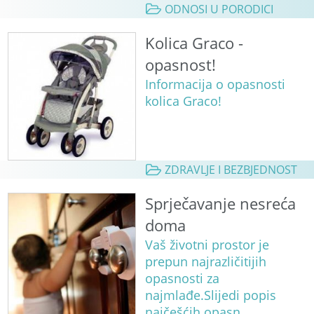
ODNOSI U PORODICI
Kolica Graco -
opasnost!
Informacija o opasnosti
kolica Graco!
ZDRAVLJE I BEZBJEDNOST
Sprječavanje nesreća
doma
Vaš životni prostor je
prepun najrazličitijih
opasnosti za
najmlađe.Slijedi popis
najčešćih opasn...