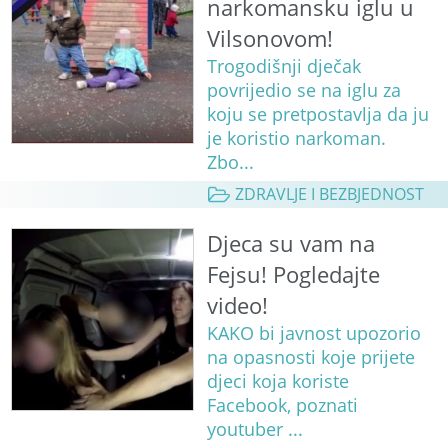
narkomansku iglu u
Vilsonovom!
Trogodišnji dječak
povrijedio se na iglu za
koju se pretpostavlja da ju
je koristio narkoman.
Zbo...
ZDRAVLJE I BEZBJEDNOST
Djeca su vam na
Fejsu! Pogledajte
video!
KAKO bi javnost upozorio
na opasnosti koje prijete
djeci koja koriste
Facebook, poznati
youtuber ...