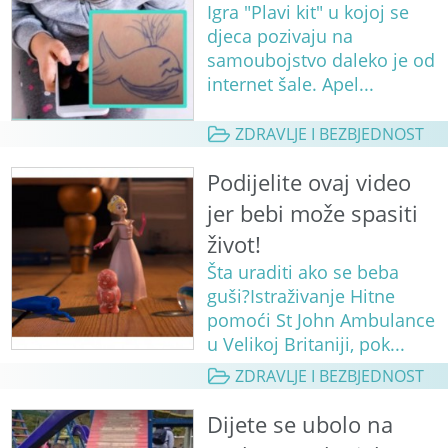
Igra "Plavi kit" u kojoj se
djeca pozivaju na
samoubojstvo daleko je od
internet šale. Apel...
ZDRAVLJE I BEZBJEDNOST
Podijelite ovaj video
jer bebi može spasiti
život!
Šta uraditi ako se beba
guši?Istraživanje Hitne
pomoći St John Ambulance
u Velikoj Britaniji, pok...
ZDRAVLJE I BEZBJEDNOST
Dijete se ubolo na