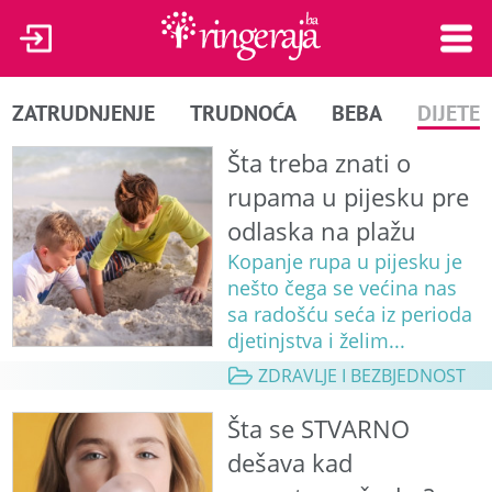
ZATRUDNJENJE
TRUDNOĆA
BEBA
DIJETE
Šta treba znati o
rupama u pijesku pre
odlaska na plažu
Kopanje rupa u pijesku je
nešto čega se većina nas
sa radošću seća iz perioda
djetinjstva i želim...
ZDRAVLJE I BEZBJEDNOST
Šta se STVARNO
dešava kad