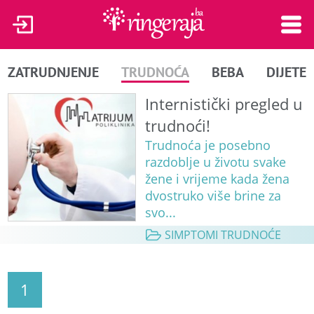
ZATRUDNJENJE
TRUDNOĆA
BEBA
DIJETE
Internistički pregled u
trudnoći!
Trudnoća je posebno
razdoblje u životu svake
žene i vrijeme kada žena
dvostruko više brine za
svo...
SIMPTOMI TRUDNOĆE
1