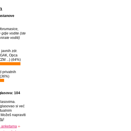
a
 ustanove
forumasice,
gdje vodite (ste
nirate voditi)
javnih zdr.
a (GAK, Opca
ZM ...) (
64%
)
d privatnih
(
36%
)
glasova: 104
lasovima.
glasovao si već
tualnim
Možeš napraviti
tu
!
s anketama