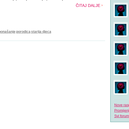
ČITAJ DALJE
ponašanje
porodica
starija djeca
Nove ras
Promijen
Svi forum