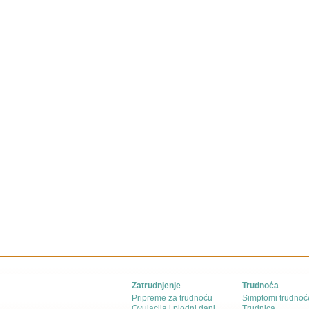
Zatrudnjenje
Trudnoća
Pripreme za trudnoću
Simptomi trudnoć
Ovulacija i plodni dani
Trudnica