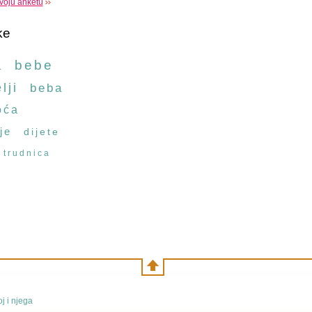
voju anketu
ke
a
bebe
lji
beba
oća
je
dijete
trudnica
j i njega