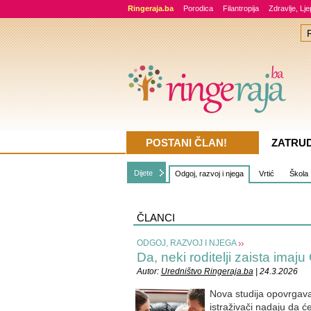
Ringeraja.ba
Porodica
Filantropija
Zdravlje, Lj
POSTANI ČLAN!
ZATRU
Dijete
Odgoj, razvoj i njega
Vrtić
Škola
ČLANCI
ODGOJ, RAZVOJ I NJEGA
Da, neki roditelji zaista im
Autor:
Uredništvo Ringeraja.ba
| 24.3.2026
Nova studija opovrgava 
istraživači nadaju da će