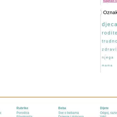
Napravi s
Ozna
djec
rodite
trudn
zdravl
njega
mama
Rubrike
Beba
Dijete
e
Porodica
Sve o bebama
Odgoj, razvo
Filantropija
Dojenje i dohrana
Vrtić