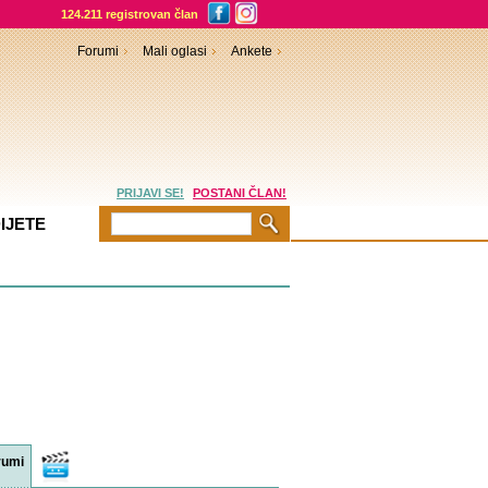
124.211 registrovan član
Forumi
Mali oglasi
Ankete
PRIJAVI SE!
POSTANI ČLAN!
IJETE
rumi
Video
sadržaji