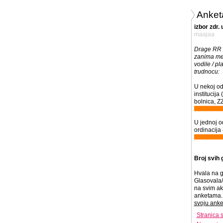
Anket
izbor zdr.
maajaa
Drage RR 
zanima me 
vodile / pla
trudnocu:
U nekoj od 
institucij
bolnica, ZZ
U jednoj o
ordinacija 
Broj svih 
Hvala na g
Glasovala/
na svim ak
anketama. 
svoju anke
Stranica 