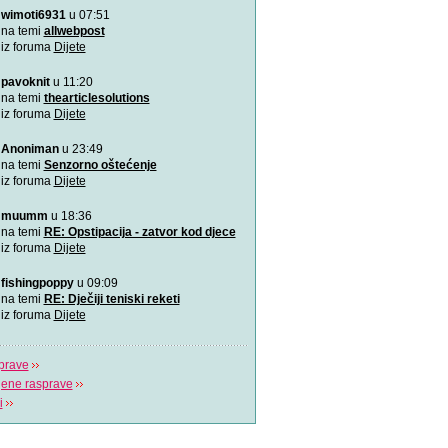
wimoti6931
u 07:51
Rođeno moje!
Najemotivnija i najljepša p
na temi
allwebpost
mame, za roditelj
iz foruma
Dijete
pavoknit
u 11:20
4 zabavne obiteljske igre
zimske dane
na temi
thearticlesolutions
Predlažemo vam četiri su
iz foruma
Dijete
obiteljske igre koje će n
Anoniman
u 23:49
Upravo sam tužio obrazov
na temi
Senzorno oštećenje
Možda učenici čine tek 20
iz foruma
Dijete
ali čine 100% na
muumm
u 18:36
Koja je tajna uspješnog s
na temi
RE: Opstipacija - zatvor kod djece
Video koji bi trebao vidjeti s
iz foruma
Dijete
fishingpoppy
u 09:09
Plavi telefon BiH
na temi
RE: Dječiji teniski reketi
Plavi telefon, savjetodavn
iz foruma
Dijete
besplatna linija za
prave
jene rasprave
i