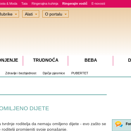
epota & Moda
Tata
Ringerajina kuhinja
Ringerajin vodič
E-novosti
Rubrike
Alati
O portalu
DNJENJE
TRUDNOĆA
BEBA
D
Zdravlje i bezbjednost
Dječje pjesmice
PUBERTET
aju OMILJENO DIJETE
tvrdnje roditelja da nemaju omiljeno dijete - evo zašto se
Fo
 roditelji promijeniti svoje ponašanje.