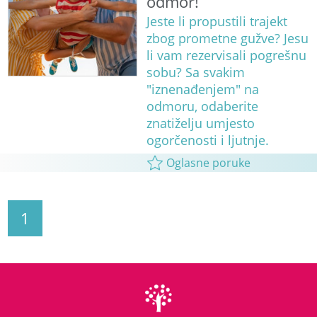
odmor!
Jeste li propustili trajekt
zbog prometne gužve? Jesu
li vam rezervisali pogrešnu
sobu? Sa svakim
"iznenađenjem" na
odmoru, odaberite
znatiželju umjesto
ogorčenosti i ljutnje.
Oglasne poruke
1