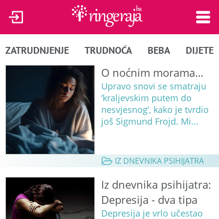
ZATRUDNJENJE
TRUDNOĆA
BEBA
DIJETE
O noćnim morama…
Upravo snovi se smatraju
‘kraljevskim putem do
nesvjesnog’, kako je tvrdio
još Sigmund Frojd. Mi...
IZ DNEVNIKA PSIHIJATRA
Iz dnevnika psihijatra:
Depresija - dva tipa
Depresija je vrlo učestao