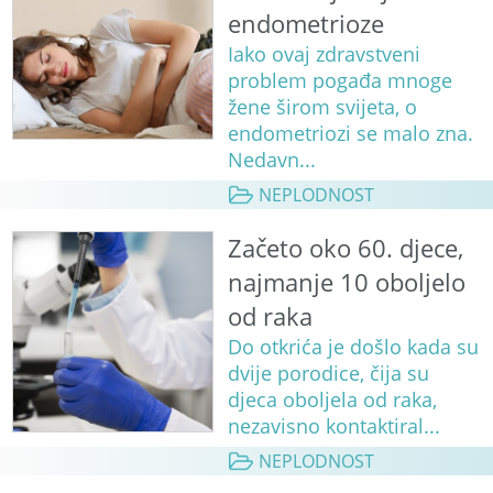
endometrioze
Iako ovaj zdravstveni
problem pogađa mnoge
žene širom svijeta, o
endometriozi se malo zna.
Nedavn...
NEPLODNOST
Začeto oko 60. djece,
najmanje 10 oboljelo
od raka
Do otkrića je došlo kada su
dvije porodice, čija su
djeca oboljela od raka,
nezavisno kontaktiral...
NEPLODNOST