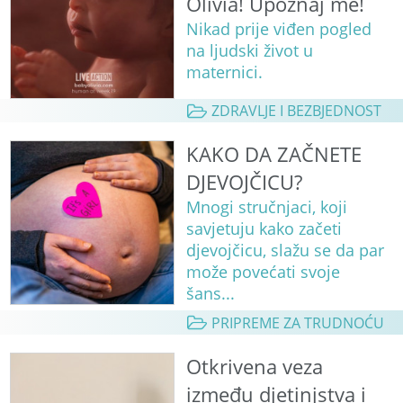
Olivia! Upoznaj me!
Nikad prije viđen pogled
na ljudski život u
maternici.
ZDRAVLJE I BEZBJEDNOST
KAKO DA ZAČNETE
DJEVOJČICU?
Mnogi stručnjaci, koji
savjetuju kako začeti
djevojčicu, slažu se da par
može povećati svoje
šans...
PRIPREME ZA TRUDNOĆU
Otkrivena veza
između djetinjstva i