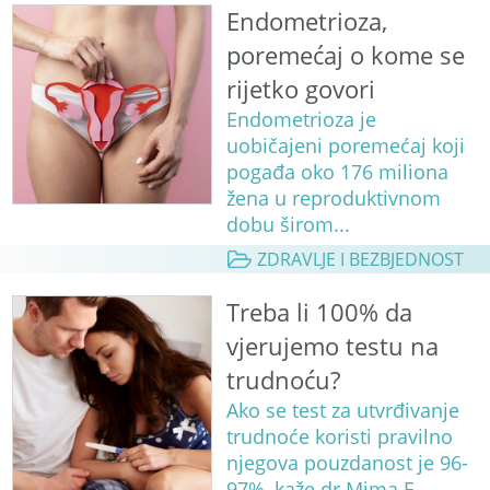
Endometrioza,
poremećaj o kome se
rijetko govori
Endometrioza je
uobičajeni poremećaj koji
pogađa oko 176 miliona
žena u reproduktivnom
dobu širom...
ZDRAVLJE I BEZBJEDNOST
Treba li 100% da
vjerujemo testu na
trudnoću?
Ako se test za utvrđivanje
trudnoće koristi pravilno
njegova pouzdanost je 96-
97%, kaže dr Mima F...