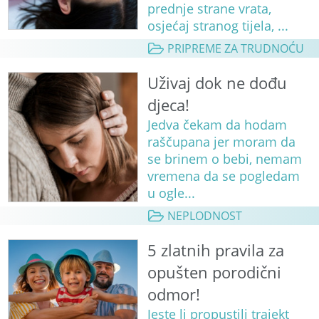
prednje strane vrata,
osjećaj stranog tijela, ...
PRIPREME ZA TRUDNOĆU
Uživaj dok ne dođu
djeca!
Jedva čekam da hodam
raščupana jer moram da
se brinem o bebi, nemam
vremena da se pogledam
u ogle...
NEPLODNOST
5 zlatnih pravila za
opušten porodični
odmor!
Jeste li propustili trajekt