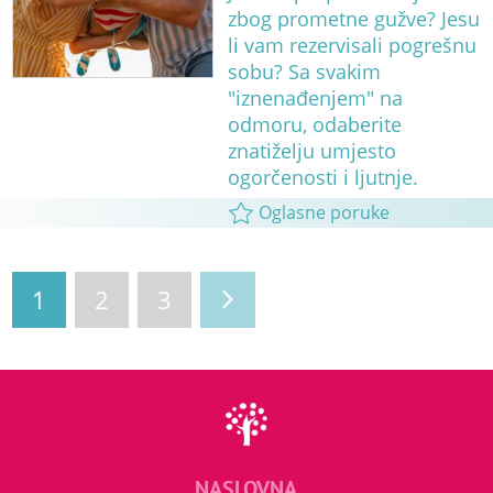
zbog prometne gužve? Jesu
li vam rezervisali pogrešnu
sobu? Sa svakim
"iznenađenjem" na
odmoru, odaberite
znatiželju umjesto
ogorčenosti i ljutnje.
Oglasne poruke
1
2
3
NASLOVNA