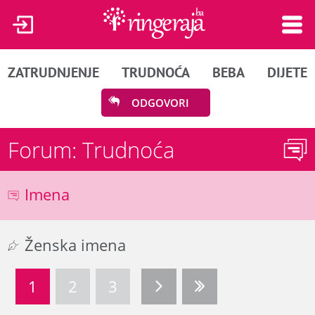
ZATRUDNJENJE
TRUDNOĆA
BEBA
DIJETE
ODGOVORI
Forum: Trudnoća
Imena
Ženska imena
1
2
3