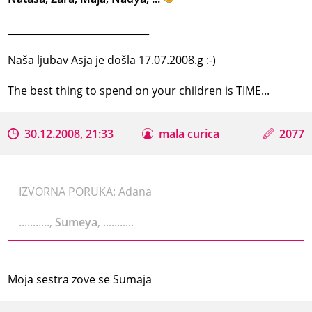
_____________________________
Naša ljubav Asja je došla 17.07.2008.g :-)
The best thing to spend on your children is TIME...
30.12.2008, 21:33
mala curica
2077
IZVORNA PORUKA: Adana
...........,
Sumeya
, ...........
Moja sestra zove se
Sumaja