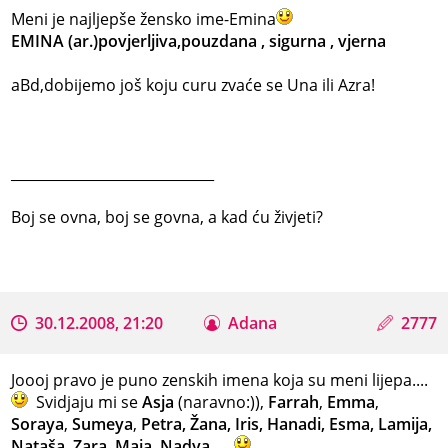
Meni je najljepše žensko ime-Emina
EMINA (ar.)povjerljiva,pouzdana , sigurna , vjerna
aBd,dobijemo još koju curu zvaće se Una ili Azra!
_____________________________
Boj se ovna, boj se govna, a kad ću živjeti?
30.12.2008, 21:20
Adana
2777
Joooj pravo je puno zenskih imena koja su meni lijepa....
Svidjaju mi se
Asja
(naravno:)),
Farrah
,
Emma
,
Soraya
,
Sumeya
,
Petra, Žana, Iris, Hanadi, Esma, Lamija,
Nataša, Zara, Maja, Nadya, ...