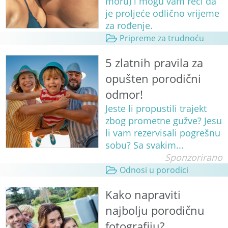
moru) i mogu vam reći da
je proljeće odlično vrijeme
za rođenje.
Pripreme za trudnoću
5 zlatnih pravila za
opušten porodični
odmor!
Jeste li propustili trajekt
zbog prometne gužve? Jesu
li vam rezervisali pogrešnu
sobu? Sa svakim...
Sponzorirano
Odnosi u porodici
Kako napraviti
najbolju porodičnu
fotografiju?