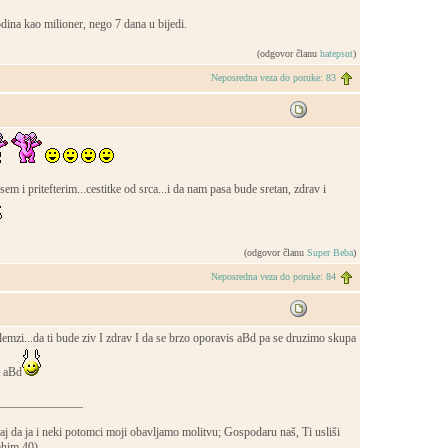
odina kao milioner, nego 7 dana u bijedi.
(odgovor članu
hatepsut
)
Neposredna veza do poruke: 83
em i pritefterim...cestitke od srca...i da nam pasa bude sretan, zdrav i
(odgovor članu
Super Beba
)
Neposredna veza do poruke: 84
mzi...da ti bude ziv I zdrav I da se brzo oporavis aBd pa se druzimo skupa
a aBd
______________
j da ja i neki potomci moji obavljamo molitvu; Gospodaru naš, Ti usliši
ahim 40)