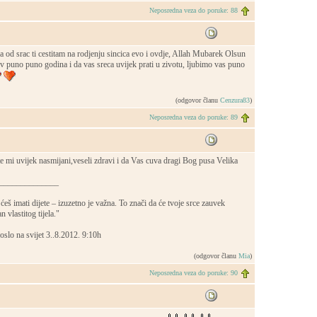
Neposredna veza do poruke: 88
 od srac ti cestitam na rodjenju sincica evo i ovdje, Allah Mubarek Olsun
iv puno puno godina i da vas sreca uvijek prati u zivotu, ljubimo vas puno
(odgovor članu
Cenzura83
)
Neposredna veza do poruke: 89
te mi uvijek nasmijani,veseli zdravi i da Vas cuva dragi Bog pusa Velika
______________
ćeš imati dijete – izuzetno je važna. To znači da će tvoje srce zauvek
n vlastitog tijela."
slo na svijet 3..8.2012. 9:10h
(odgovor članu
Mia
)
Neposredna veza do poruke: 90