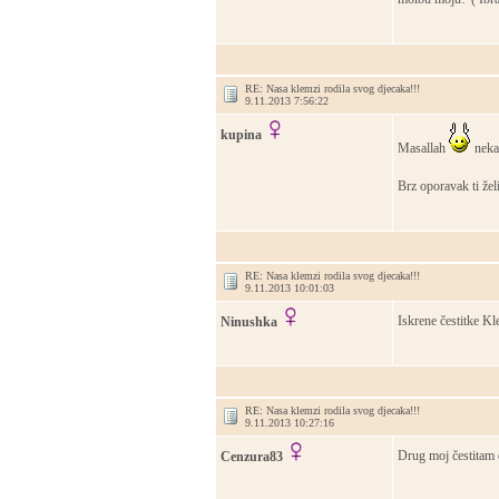
RE: Nasa klemzi rodila svog djecaka!!!
9.11.2013 7:56:22
kupina
Masallah
neka 
Brz oporavak ti žel
RE: Nasa klemzi rodila svog djecaka!!!
9.11.2013 10:01:03
Iskrene čestitke Kl
Ninushka
RE: Nasa klemzi rodila svog djecaka!!!
9.11.2013 10:27:16
Drug moj čestitam o
Cenzura83