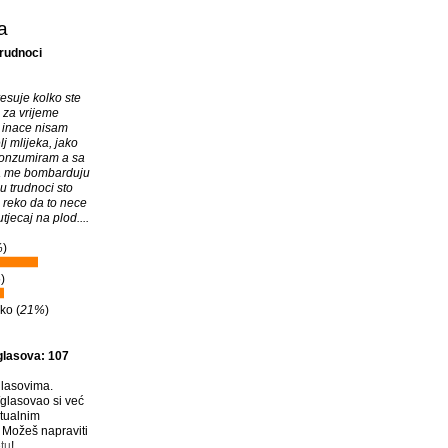
a
trudnoci
esuje kolko ste
a za vrijeme
. inace nisam
lj mlijeka, jako
konzumiram a sa
na me bombarduju
u trudnoci sto
a reko da to nece
utjecaj na plod....
%
)
%
)
ko (
21%
)
glasova: 107
lasovima.
glasovao si već
tualnim
Možeš napraviti
tu
!