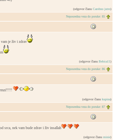
(odgovor članu
Carobno jutro
)
Neposredna veza do poruke: 85
vam je živ i zdrav
im
(odgovor članu
Bebica11
)
Neposredna veza do poruke: 86
emzi!!!!!
(odgovor članu
kupina
)
Neposredna veza do poruke: 87
d srca, nek vam bude zdrav i živ insallah
(odgovor članu
minie
)