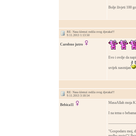
Bolje živjeti 100 g
RE: Nasa klemzi rodila svog djecaka!!!
9.11.2013 1:13:50
Carobno jutro
Evo i ovdje da napis
uvijek nasmijan
RE: Nasa klemzi rodila svog djecaka!!!
9.11.2013 3:18:54
MasaAllah moja Kle
Bebica11
I na tema o bebam
_______________
"Gospodaru moj, da
molbu moju!"( Ibr