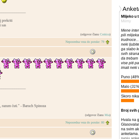
Anket
______________
Mlijeko u 
 prekriti
Miimy
i sas
Mene inter
(odgovor članu
Crnkica
)
pili mlijek
trudnoce..
Neposredna veza do poruke: 79
neki ljubite
ga slabo 
svih stra
da trebam 
vise piti p
A
imati neki 
Puno (
48
Malo (
31
______________
Skoro nika
, razum ćuti." - Baruch Spinoza
Broj svih 
(odgovor članu
Mia
)
Hvala na g
Neposredna veza do poruke: 80
Glasovala/
na svim ak
anketama. 
svoju anke