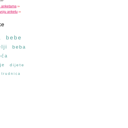
s anketama
voju anketu
ke
a
bebe
lji
beba
oća
je
dijete
trudnica