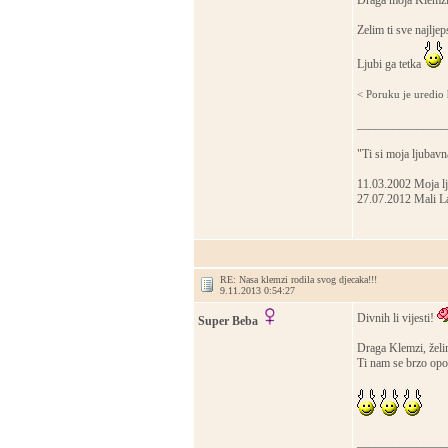
Draga moja Klemzik
Zelim ti sve najlje
Ljubi ga tetka
< Poruku je uredio
_______________
"Ti si moja ljubavn
11.03.2002 Moja lju
27.07.2012 Mali Lav
RE: Nasa klemzi rodila svog djecaka!!!
9.11.2013 0:54:27
Divnih li vijesti!
Super Beba
Draga Klemzi, želi
Ti nam se brzo opo
_______________