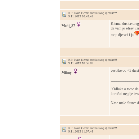
RE: Nasa klemzi rodila svog djecaka!!!
9.11.2013 10:43:45
Klemzi dusice draga
Medi_87
da vam je zdrav i z
moji djecaci i ja
RE: Nasa klemzi rodila svog djecaka!!!
9.11.2013 10:56:07
cestitke od <3 da s
Miimy
_______________
‎"Odluka o tome da 
koračati negdje izva
Nase malo Sunce do
RE: Nasa klemzi rodila svog djecaka!!!
9.11.2013 11:07:48