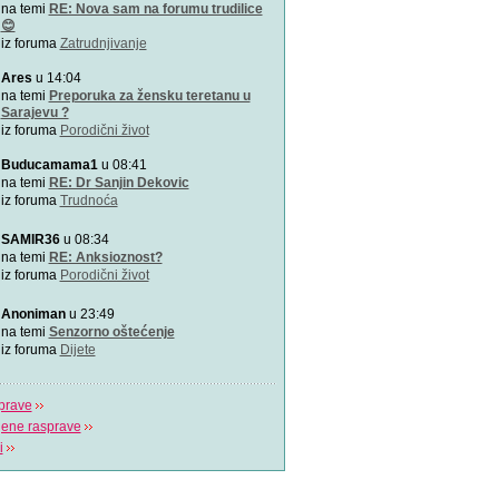
Zašto je važno u kojem pol
na temi
RE: Nova sam na forumu trudilice
porađamo? Koji su najbolj
😊
iz foruma
Zatrudnjivanje
2000 grudnjaka, 2000 priča
Ares
u 14:04
\"Podrška koju volim\"
na temi
Preporuka za žensku teretanu u
Sarajevu ?
iz foruma
Porodični život
Napitak koji topi masnoće
Najjači napitak koji topi 
Buducamama1
u 08:41
za 7 dana
na temi
RE: Dr Sanjin Dekovic
iz foruma
Trudnoća
Odlična animacija o trudn
Ovu zaista zanimljivu kratk
SAMIR36
u 08:34
prikazuje trudno
na temi
RE: Anksioznost?
iz foruma
Porodični život
Aplikacija “Moj kalendar 
Praćenje kalendara će biti
Anoniman
u 23:49
mobilnu aplikaciju
na temi
Senzorno oštećenje
iz foruma
Dijete
prave
jene rasprave
i