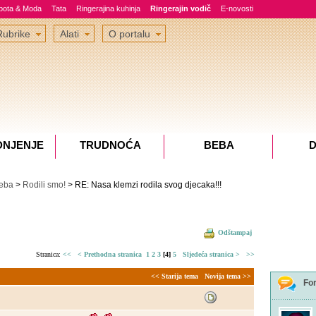
epota & Moda
Tata
Ringerajina kuhinja
Ringerajin vodič
E-novosti
Rubrike
Alati
O portalu
DNJENJE
TRUDNOĆA
BEBA
D
eba
>
Rodili smo!
> RE: Nasa klemzi rodila svog djecaka!!!
Odštampaj
Stranica:
<<
< Prethodna stranica
1
2
3
[4]
5
Sljedeća stranica >
>>
<< Starija tema
Novija tema >>
Fo