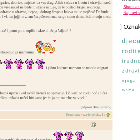
ugarice, dobrice, majčice, da vas dragi Allah sačuva u životu i zdravlju i sreći
Stranica 
cu više nikad ne bude ni straha ni tuge, da te poštedi brige, sekiracije,
na odraste u zdravog lijepog i dobrog čovjeka kakva mu je majčica! Da bude
Napravi s
n i vi, ma jojjj ne znam šta pišeeeemm.. mogu samo da zamislim tvoju sreću
Ozna
rca! I puno puno toplih i iskrenih želja šaljem!!!
djec
rodite
 bukeeetiiić za mamuuuu
trudn
i jedno kolence naravno se moralo zaigrati
zdravl
njega
______________
mama
udiš ujutru i kad uveče kreneš na spavanje. I čuvaću te cijelu noć i ti ćeš
ješim i nikada nećeš biti sama jer ću ja biti uz tebe,zauvijek.“
(odgovor članu
senka27
)
Neposredna veza do poruke: 81