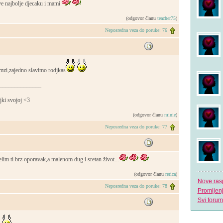
sve najbolje djecaku i mami
(odgovor članu
teacher75
)
Neposredna veza do poruke: 76
emzi,zajedno slavimo rodjkas
______________
jki svojoj <3
(odgovor članu
minie
)
Neposredna veza do poruke: 77
elim ti brz oporavak,a malenom dug i sretan život...
(odgovor članu
rerica
)
Nove ras
Neposredna veza do poruke: 78
Promijen
Svi forum