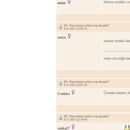
Iskrene cestitke i 
minie
RE: Nasa klemzi rodila svog djecaka!!!
8.11.2013 22:05:32
rerica
iskrene cestitke kl
_______________
moja cura stigla ma
RE: Nasa klemzi rodila svog djecaka!!!
8.11.2013 22:07:33
Čestitam klemzi i ž
Crnkica
RE: Nasa klemzi rodila svog djecaka!!!
8.11.2013 22:14:04
senka27