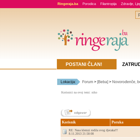
Ringeraja.ba
Porodica
Filantropija
Zdravlje, Lj
POSTANI ČLAN!
ZATRU
Lokacija:
Forum
>
[Beba]
>
Novorođenče, b
Korisnici na ovoj temi: niko
Korisnik
Poruka
RE: Nasa klemzi rodila svog djecaka!!!
8.11.2013 21:58:08