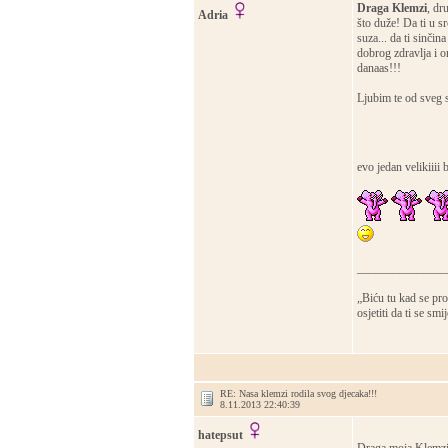
Draga Klemzi
, dr
Adria
što duže! Da ti u sr
suza... da ti sinči
dobrog zdravlja i o
danaas!!!
Ljubim te od sveg s
evo jedan velikiiii
_______________
„Biću tu kad se prob
osjetiti da ti se smi
RE: Nasa klemzi rodila svog djecaka!!!
8.11.2013 22:40:39
hatepsut