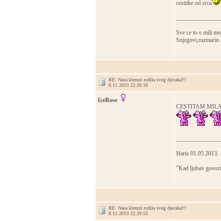
cestitke od srca
_______________
Sve ce to o mili moj
Snjegovi,ruzmarin 
RE: Nasa klemzi rodila svog djecaka!!!
8.11.2013 22:26:16
IceRose
CESTITAM MIL
_______________
Haris 01.05.2013.
"Kad ljubav govori
RE: Nasa klemzi rodila svog djecaka!!!
8.11.2013 22:29:55