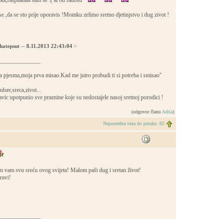
a,rasplakala sam se :( al od radosti
pse ,da se sto prije oporavis !Momku zelimo sretno djetinjstvo i dug zivot !
hatepsut
--
8.11.2013 22:43:04
>
______________
a pjesma,moja prva misao.Kad me jutro probudi ti si potreba i smisao"
bav,sreca,zivot...
ic upotpunio sve praznine koje su nedostajele nasoj sretnoj porodici !
(odgovor članu
Adria
)
Neposredna veza do poruke: 82
m vam svu sreću ovog svijeta! Malom paši dug i sretan život!
ravi!
______________