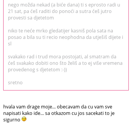
nego možda nekad (a biće dana) ti s eprosto radi u
21 sat, pa ćeš raditi do ponoći a sutra ćeš jutro
provesti sa djetetom
niko te neće mrko gledatijer kasniš pola sata na
posao a bila su ti recio neophodna da utješiš dijete i
sl
svakako rad i trud mora postojati, al smatram da
ćeš svakako dobiti ono što želiš a to ej više vremena
provedenog s djetetom :-))
sretno
hvala vam drage moje... obecavam da cu vam sve
napisati kako ide... sa otkazom cu jos sacekati to je
sigurno