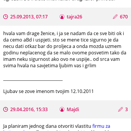
25.09.2013, 07:17
tajra26
670
hvala vam drage ženice, i ja se nadam da ce sve biti ok i
da cemo aBd i uspjeti. sto se mene tice sigurno je da
necu dati otkaz bar do proljeca a onda mozda uzmem
godinu neplacenog da se malo ovome posvetim tako da
imam neku sigurnost ako ovo ne uspije.. od srca vam
svima hvala na savjetima ljubim vas i grlim
_____________________________
Ljubav se zove imenom tvojim 12.10.2011
29.04.2016, 15:33
Majdi
3
Ja planiram jednog dana otvoriti vlastitu
firmu za