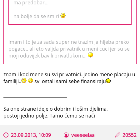
ma predobar...
najbolje da se smiri
imam i to je za sada super ne trazim ja hljeba preko
pogace.. ali eto valjda privatnik u meni cuci jer su se
moji oduvijek bavili privatlukom...
znam i kod mene su svi privatnici..jedino mene placaju u
familiji..
svi ostali sami sebe finansiraju
_____________________________
Sa one strane ideje o dobrim i lošim djelima,
postoji jedno polje. Tamo ćemo se naći
23.09.2013, 10:09
veeseelaa
20552