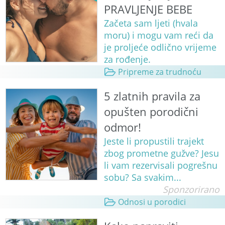
PRAVLJENJE BEBE
Začeta sam ljeti (hvala
moru) i mogu vam reći da
je proljeće odlično vrijeme
za rođenje.
Pripreme za trudnoću
5 zlatnih pravila za
opušten porodični
odmor!
Jeste li propustili trajekt
zbog prometne gužve? Jesu
li vam rezervisali pogrešnu
sobu? Sa svakim...
Sponzorirano
Odnosi u porodici