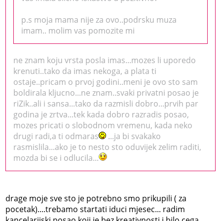
p.s moja mama nije za ovo..podrsku muza
imam.. molim vas pomozite mi
ne znam koju vrsta posla imas...mozes li uporedo
krenuti..tako da imas nekoga, a plata ti
ostaje..pricam o prvoj godini..meni je ovo sto sam
boldirala kljucno...ne znam..svaki privatni posao je
riZik..ali i sansa...tako da razmisli dobro...prvih par
godina je zrtva...tek kada dobro razradis posao,
mozes pricati o slobodnom vremenu, kada neko
drugi radi,a ti odmaras
...ja bi svakako
rasmislila...ako je to nesto sto oduvijek zelim raditi,
mozda bi se i odlucila...
drage moje sve sto je potrebno smo prikupili ( za
pocetak)....trebamo startati iduci mjesec... radim
kancelarijski posao koji je bez kreativnosti i bilo cega