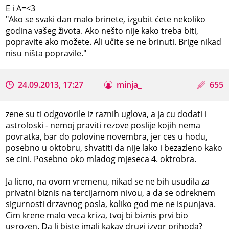
E i A=<3
"Ako se svaki dan malo brinete, izgubit ćete nekoliko
godina vašeg života. Ako nešto nije kako treba biti,
popravite ako možete. Ali učite se ne brinuti. Brige nikad
nisu ništa popravile."
24.09.2013, 17:27
minja_
655
zene su ti odgovorile iz raznih uglova, a ja cu dodati i
astroloski - nemoj praviti rezove poslije kojih nema
povratka, bar do polovine novembra, jer ces u hodu,
posebno u oktobru, shvatiti da nije lako i bezazleno kako
se cini. Posebno oko mladog mjeseca 4. oktrobra.
Ja licno, na ovom vremenu, nikad se ne bih usudila za
privatni biznis na tercijarnom nivou, a da se odreknem
sigurnosti drzavnog posla, koliko god me ne ispunjava.
Cim krene malo veca kriza, tvoj bi biznis prvi bio
ugrozen. Da li biste imali kakav drugi izvor prihoda?