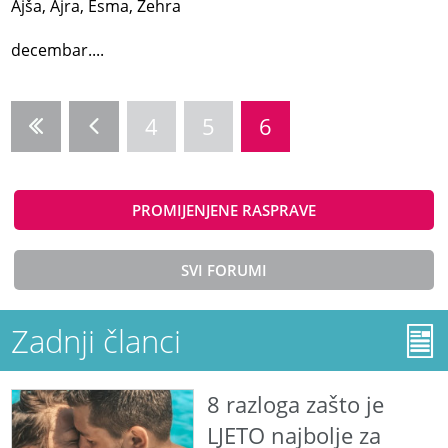
Ajša, Ajra, Esma, Zehra
decembar....
4
5
6
PROMIJENJENE RASPRAVE
SVI FORUMI
Zadnji članci
8 razloga zašto je
LJETO najbolje za