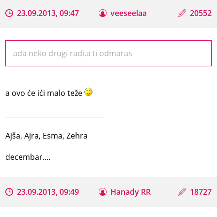
23.09.2013, 09:47
veeseelaa
20552
ada neko drugi radi,a ti odmaras
a ovo će ići malo teže
_____________________________
Ajša, Ajra, Esma, Zehra
decembar....
23.09.2013, 09:49
Hanady RR
18727