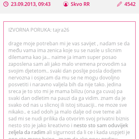
23.09.2013, 09:43
Skvo RR
4542
IZVORNA PORUKA: tajra26
drage moje potreban mi je vas savijet , nadam se da
među vama ima zenica koje su se nasle u slicnim
dilemama kao ja... naime ja imam super posao
zaposlena sam ali jako malo vremena provodim sa
svojim djetetom.. svaki dan poslije posla dodjem
nervozna i osjecam da mu se ne mogu dovoljno
posvetiti i naravno valjela bih da nije tako. jedina
sreca je to sto mi je mama bilizu (ona ga cuva) pa
svaki dan odletim na pauzi da ga vidim. znam da je
svako od nas u slicnoj ili istoj situaciji.. ne moze sve
nikako.. e sad odoh ja malo dalje od ove teme ali
sad mi se nudi prilika da otvorim svoj privatni biznis
nesto sto je jako kreativno i
nesto sto sam oduvijek
zeljela da radim
ali sigurnost da li ce i kada uspjeti je
ono sto mene brine.. znam da ako prvu godinu