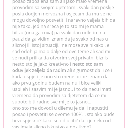
posao zaposlena sam ali jako malo vremena
provodim sa svojim djetetom.. svaki dan poslije
posla dodjem nervozna i osjecam da mu se ne
mogu dovoljno posvetiti i naravno valjela bih da
nije tako. jedina sreca je to sto mi je mama
bilizu (ona ga cuva) pa svaki dan odletim na
pauzi da ga vidim. znam da je svako od nas u
slicnoj ili istoj situaciji.. ne moze sve nikako.. e
sad odoh ja malo dalje od ove teme ali sad mi
se nudi prilika da otvorim svoj privatni biznis
nesto sto je jako kreativno i
nesto sto sam
oduvijek zeljela da radim
ali sigurnost da li ce i
kada uspjeti je ono sto mene brine.. znam da
ako prvu godinu budem na nuli bice veliki
uspijeh i sasvim mi je jasno.. i to da necu imati
vremena da provodim sa djetetom da ce mi
subote biti radne sve mi je to jasno...
ono sto me dovodi u dilemu je da li napustiti
posao i posvetiti se ovome 100%... sta ako bude
bezuspjesno? kako se odluciti? da li je neka od
vas imala slicno iskustvo a pozitivno?