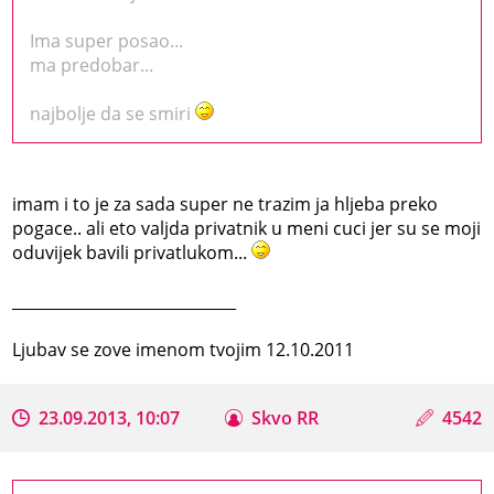
Ima super posao...
ma predobar...
najbolje da se smiri
imam i to je za sada super ne trazim ja hljeba preko
pogace.. ali eto valjda privatnik u meni cuci jer su se moji
oduvijek bavili privatlukom...
_____________________________
Ljubav se zove imenom tvojim 12.10.2011
23.09.2013, 10:07
Skvo RR
4542