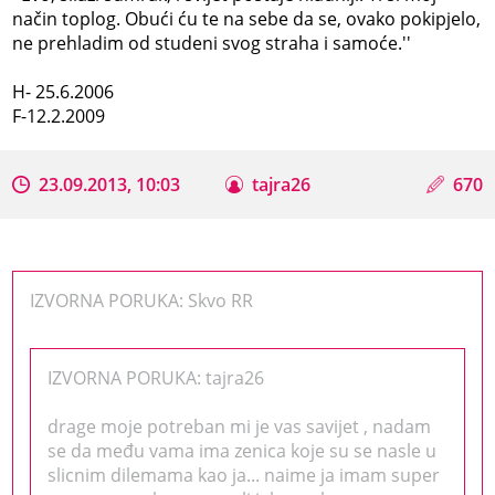
način toplog. Obući ću te na sebe da se, ovako pokipjelo,
ne prehladim od studeni svog straha i samoće.''
H- 25.6.2006
F-12.2.2009
23.09.2013, 10:03
tajra26
670
IZVORNA PORUKA: Skvo RR
IZVORNA PORUKA: tajra26
drage moje potreban mi je vas savijet , nadam
se da među vama ima zenica koje su se nasle u
slicnim dilemama kao ja... naime ja imam super