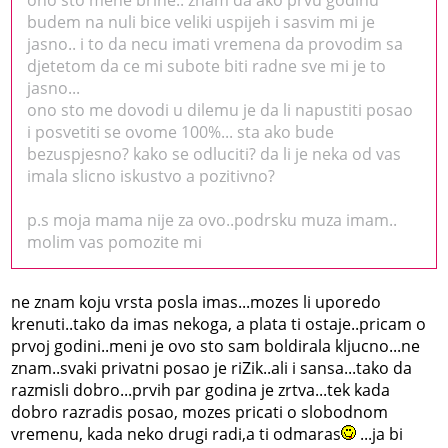
budem na nuli bice veliki uspijeh i sasvim mi je
jasno.. i to da necu imati vremena da provodim sa
djetetom da ce mi subote biti radne sve mi je to
jasno...
ono sto me dovodi u dilemu je da li napustiti posao
i posvetiti se ovome 100%... sta ako bude
bezuspjesno? kako se odluciti? da li je neka od vas
imala slicno iskustvo a pozitivno?
p.s moja mama nije za ovo..podrsku muza imam..
molim vas pomozite mi
ne znam koju vrsta posla imas...mozes li uporedo
krenuti..tako da imas nekoga, a plata ti ostaje..pricam o
prvoj godini..meni je ovo sto sam boldirala kljucno...ne
znam..svaki privatni posao je riZik..ali i sansa...tako da
razmisli dobro...prvih par godina je zrtva...tek kada
dobro razradis posao, mozes pricati o slobodnom
vremenu, kada neko drugi radi,a ti odmaras
...ja bi