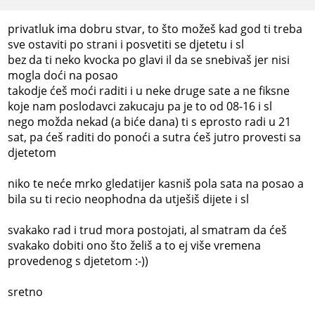
privatluk ima dobru stvar, to što možeš kad god ti treba
sve ostaviti po strani i posvetiti se djetetu i sl
bez da ti neko kvocka po glavi il da se snebivaš jer nisi
mogla doći na posao
takodje ćeš moći raditi i u neke druge sate a ne fiksne
koje nam poslodavci zakucaju pa je to od 08-16 i sl
nego možda nekad (a biće dana) ti s eprosto radi u 21
sat, pa ćeš raditi do ponoći a sutra ćeš jutro provesti sa
djetetom
niko te neće mrko gledatijer kasniš pola sata na posao a
bila su ti recio neophodna da utješiš dijete i sl
svakako rad i trud mora postojati, al smatram da ćeš
svakako dobiti ono što želiš a to ej više vremena
provedenog s djetetom :-))
sretno