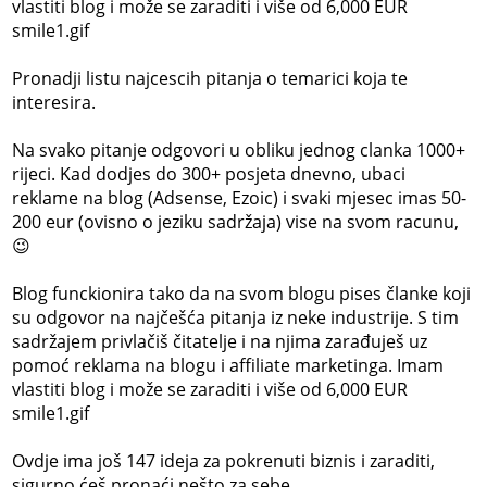
vlastiti blog i može se zaraditi i više od 6,000 EUR
smile1.gif
Pronadji listu najcescih pitanja o temarici koja te
interesira.
Na svako pitanje odgovori u obliku jednog clanka 1000+
rijeci. Kad dodjes do 300+ posjeta dnevno, ubaci
reklame na blog (Adsense, Ezoic) i svaki mjesec imas 50-
200 eur (ovisno o jeziku sadržaja) vise na svom racunu,
😉
Blog funckionira tako da na svom blogu pises članke koji
su odgovor na najčešća pitanja iz neke industrije. S tim
sadržajem privlačiš čitatelje i na njima zarađuješ uz
pomoć reklama na blogu i affiliate marketinga. Imam
vlastiti blog i može se zaraditi i više od 6,000 EUR
smile1.gif
Ovdje ima još 147 ideja za pokrenuti biznis i zaraditi,
sigurno ćeš pronaći nešto za sebe.