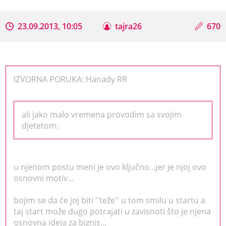
23.09.2013, 10:05
tajra26
670
IZVORNA PORUKA: Hanady RR
ali jako malo vremena provodim sa svojim
djetetom.
u njenom postu meni je ovo ključno...jer je njoj ovo
osnovni motiv...
bojim se da će joj biti ''teže'' u tom smilu u startu a
taj start može dugo potrajati u zavisnoti što je njena
osnovna ideja za biznis...