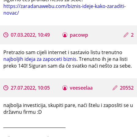
https://zaradanawebu.com/biznis-ideje-kako-zaraditi-
novac/
07.03.2022, 10:49
pacowp
2
Pretrazio sam cijeli internet i sastavio listu trenutno
najboljih ideja za zapoceti biznis
. Trenutno ih je na listi
preko 140! Siguran sam da će svatko naći nešto za sebe.
27.07.2022, 10:05
veeseelaa
20552
najbolja investicija, skupiti pare, naći štelu i zaposliti se u
državnu firmu :D
_____________________________