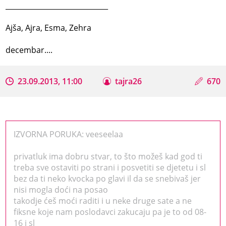
_____________________________
Ajša, Ajra, Esma, Zehra
decembar....
23.09.2013, 11:00
tajra26
670
IZVORNA PORUKA: veeseelaa
privatluk ima dobru stvar, to što možeš kad god ti
treba sve ostaviti po strani i posvetiti se djetetu i sl
bez da ti neko kvocka po glavi il da se snebivaš jer
nisi mogla doći na posao
takodje ćeš moći raditi i u neke druge sate a ne
fiksne koje nam poslodavci zakucaju pa je to od 08-
16 i sl