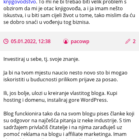
knjigovodstvo
. To mi ne bi trebao biti velik problem s
obzirom da mi je otac knjigovođa, a i ja imam nešto
iskustva, i u biti sam cijeli život u tome, tako mislim da ću
se dobro snaći u vođenju tog biznisa.
05.01.2022, 12:38
pacowp
2
Investiraj u sebe, tj. svoje znanje.
Ja bi na tvom mjestu naucio nesto novo sto bi mogao
iskoristiti u buducnosti prilikom prijave za posao.
Ili, jos bolje, ulozi u kreiranje vlastitog bloga. Kupi
hosting i domenu, instaliraj gore WordPress.
Blog funckionira tako da na svom blogu pises članke koji
su odgovor na najčešća pitanja iz neke industrije. S tim
sadržajem privlačiš čitatelje i na njima zarađuješ uz
pomoć reklama na blogu i affiliate marketinga. Imam