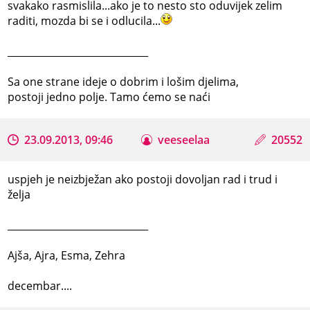
svakako rasmislila...ako je to nesto sto oduvijek zelim
raditi, mozda bi se i odlucila...
_____________________________
Sa one strane ideje o dobrim i lošim djelima,
postoji jedno polje. Tamo ćemo se naći
23.09.2013, 09:46
veeseelaa
20552
uspjeh je neizbježan ako postoji dovoljan rad i trud i
želja
_____________________________
Ajša, Ajra, Esma, Zehra
decembar....