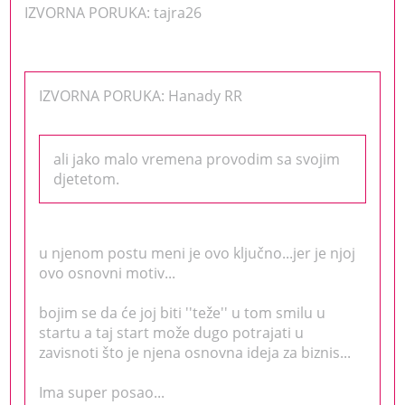
IZVORNA PORUKA: tajra26
IZVORNA PORUKA: Hanady RR
ali jako malo vremena provodim sa svojim
djetetom.
u njenom postu meni je ovo ključno...jer je njoj
ovo osnovni motiv...
bojim se da će joj biti ''teže'' u tom smilu u
startu a taj start može dugo potrajati u
zavisnoti što je njena osnovna ideja za biznis...
Ima super posao...