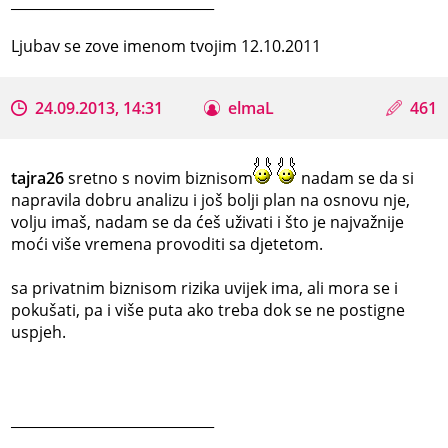
_____________________________
Ljubav se zove imenom tvojim 12.10.2011
24.09.2013, 14:31
elmaL
461
tajra26
sretno s novim biznisom
nadam se da si
napravila dobru analizu i još bolji plan na osnovu nje,
volju imaš, nadam se da ćeš uživati i što je najvažnije
moći više vremena provoditi sa djetetom.
sa privatnim biznisom rizika uvijek ima, ali mora se i
pokušati, pa i više puta ako treba dok se ne postigne
uspjeh.
_____________________________