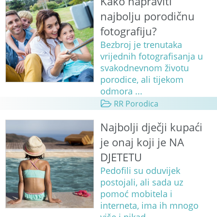
Kako napraviti
najbolju porodičnu
fotografiju?
Bezbroj je trenutaka
vrijednih fotografisanja u
svakodnevnom životu
porodice, ali tijekom
odmora ...
RR Porodica
Najbolji dječji kupaći
je onaj koji je NA
DJETETU
Pedofili su oduvijek
postojali, ali sada uz
pomoć mobitela i
interneta, ima ih mnogo
više i nikad...