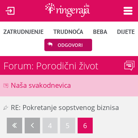
ZATRUDNJENJE
TRUDNOĆA
BEBA
DIJETE
ODGOVORI
Forum: Porodični život
Naša svakodnevica
RE: Pokretanje sopstvenog biznisa
4
5
6