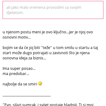
ali jako malo vremena provodim sa svojim
djetetom.
u njenom postu meni je ovo ključno...jer je njoj ovo
osnovni motiv...
bojim se da će joj biti ''teže'' u tom smilu u startu a taj
start može dugo potrajati u zavisnoti što je njena
osnovna ideja za biznis...
Ima super posao...
ma predobar...
najbolje da se smiri
_____________________________
''Evo, silazi sumrak, i svijet postaje hladniji. Ti si moj