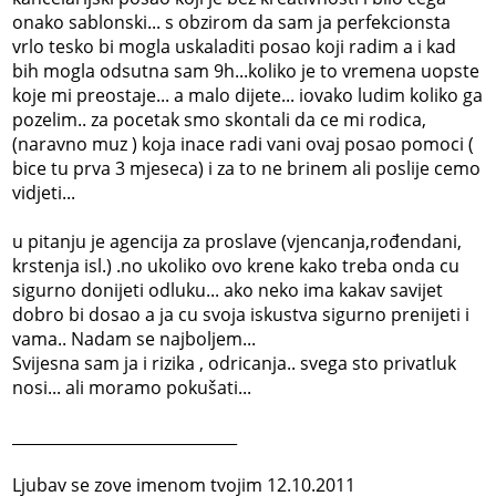
onako sablonski... s obzirom da sam ja perfekcionsta
vrlo tesko bi mogla uskaladiti posao koji radim a i kad
bih mogla odsutna sam 9h...koliko je to vremena uopste
koje mi preostaje... a malo dijete... iovako ludim koliko ga
pozelim.. za pocetak smo skontali da ce mi rodica,
(naravno muz ) koja inace radi vani ovaj posao pomoci (
bice tu prva 3 mjeseca) i za to ne brinem ali poslije cemo
vidjeti...
u pitanju je agencija za proslave (vjencanja,rođendani,
krstenja isl.) .no ukoliko ovo krene kako treba onda cu
sigurno donijeti odluku... ako neko ima kakav savijet
dobro bi dosao a ja cu svoja iskustva sigurno prenijeti i
vama.. Nadam se najboljem...
Svijesna sam ja i rizika , odricanja.. svega sto privatluk
nosi... ali moramo pokušati...
_____________________________
Ljubav se zove imenom tvojim 12.10.2011