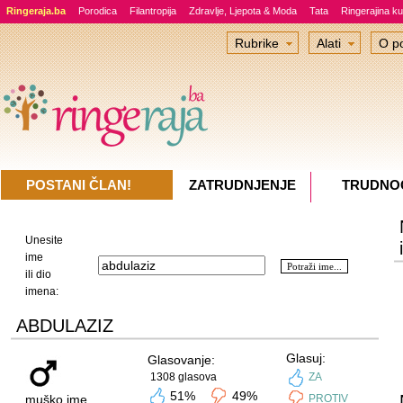
Ringeraja.ba
Porodica
Filantropija
Zdravlje, Ljepota & Moda
Tata
Ringerajina ku
Rubrike
Alati
O po
POSTANI ČLAN!
ZATRUDNJENJE
TRUDNO
Unesite
ime
ili dio
imena:
ABDULAZIZ
Glasuj:
Glasovanje:
1308 glasova
ZA
51%
49%
muško ime
PROTIV