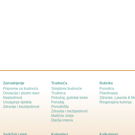
Zatrudnjenje
Trudnoća
Rubrike
Pripreme za trudnoću
Simptomi trudnoće
Porodica
Ovulacija i plodni dani
Trudnica
Filantropija
Neplodnost
Pobačaj, gubitak bebe
Zdravlje, Ljepota & 
Usvajanje djeteta
Porođaj
Ringerajina kuhinja
Zdravlje i bezbjednost
Porodilišta
Zdravlje i bezbjednost
Matične ćelije
Dječja imena
Sadržaji i alati
Kalendari
Kalkulatori