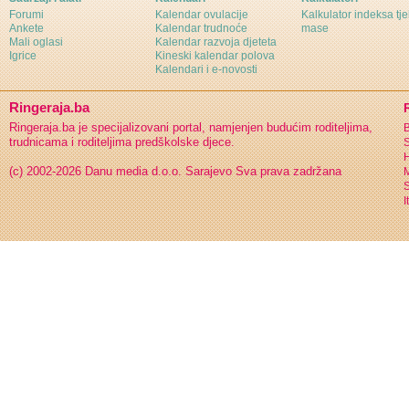
Forumi
Kalendar ovulacije
Kalkulator indeksa tj
Ankete
Kalendar trudnoće
mase
Mali oglasi
Kalendar razvoja djeteta
Igrice
Kineski kalendar polova
Kalendari i e-novosti
Ringeraja.ba
Ringeraja.ba je specijalizovani portal, namjenjen budućim roditeljima,
B
trudnicama i roditeljima predškolske djece.
S
H
(c) 2002-2026 Danu media d.o.o. Sarajevo
Sva prava zadržana
S
I