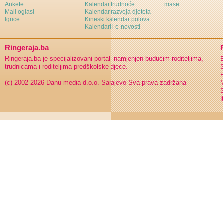
Ankete
Kalendar trudnoće
mase
Mali oglasi
Kalendar razvoja djeteta
Igrice
Kineski kalendar polova
Kalendari i e-novosti
Ringeraja.ba
Ringeraja.ba je specijalizovani portal, namjenjen budućim roditeljima,
B
trudnicama i roditeljima predškolske djece.
S
H
(c) 2002-2026 Danu media d.o.o. Sarajevo
Sva prava zadržana
S
I