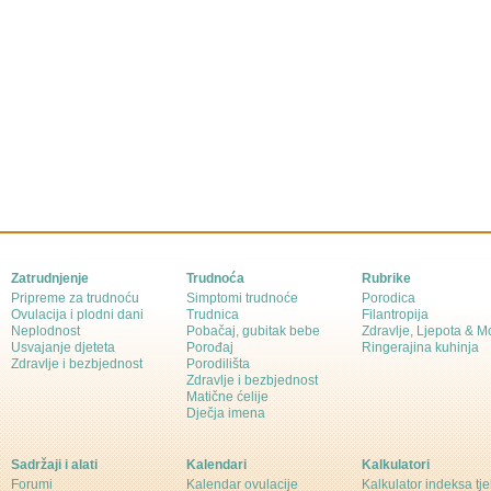
Zatrudnjenje
Trudnoća
Rubrike
Pripreme za trudnoću
Simptomi trudnoće
Porodica
Ovulacija i plodni dani
Trudnica
Filantropija
Neplodnost
Pobačaj, gubitak bebe
Zdravlje, Ljepota & 
Usvajanje djeteta
Porođaj
Ringerajina kuhinja
Zdravlje i bezbjednost
Porodilišta
Zdravlje i bezbjednost
Matične ćelije
Dječja imena
Sadržaji i alati
Kalendari
Kalkulatori
Forumi
Kalendar ovulacije
Kalkulator indeksa tj