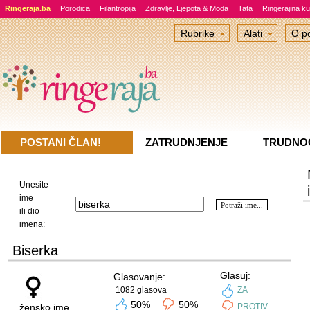
Ringeraja.ba
Porodica
Filantropija
Zdravlje, Ljepota & Moda
Tata
Ringerajina ku
Rubrike
Alati
O po
POSTANI ČLAN!
ZATRUDNJENJE
TRUDNO
Unesite
ime
ili dio
imena:
Biserka
Glasuj:
Glasovanje:
1082 glasova
ZA
50%
50%
žensko ime
PROTIV