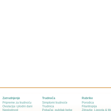
Zatrudnjenje
Trudnoća
Rubrike
Pripreme za trudnoću
Simptomi trudnoće
Porodica
Ovulacija i plodni dani
Trudnica
Filantropija
Neplodnost
Pobačaj, gubitak bebe
Zdravlje, Ljepota & 