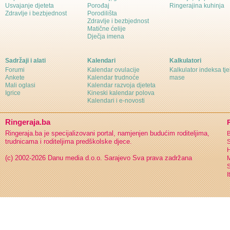
Usvajanje djeteta
Porođaj
Ringerajina kuhinja
Zdravlje i bezbjednost
Porodilišta
Zdravlje i bezbjednost
Matične ćelije
Dječja imena
Sadržaji i alati
Kalendari
Kalkulatori
Forumi
Kalendar ovulacije
Kalkulator indeksa tj
Ankete
Kalendar trudnoće
mase
Mali oglasi
Kalendar razvoja djeteta
Igrice
Kineski kalendar polova
Kalendari i e-novosti
Ringeraja.ba
Ringeraja.ba je specijalizovani portal, namjenjen budućim roditeljima,
B
trudnicama i roditeljima predškolske djece.
S
H
(c) 2002-2026 Danu media d.o.o. Sarajevo
Sva prava zadržana
S
I