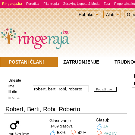
Ringeraja.ba
Porodica
Filantropija
Zdravlje, Ljepota & Moda
Tata
Ringerajina ku
Rubrike
Alati
O po
POSTANI ČLAN!
ZATRUDNJENJE
TRUDNO
Unesite
ime
ili dio
imena:
Robert, Berti, Robi, Roberto
Glasuj:
Glasovanje:
1409 glasova
ZA
58%
42%
muško ime
PROTIV