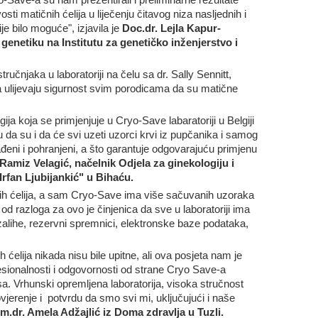
ivosti matičnih ćelija u liječenju čitavog niza nasljednih i
je bilo moguće", izjavila je
Doc.dr. Lejla Kapur-
genetiku na Institutu za genetičko inženjerstvo i
ručnjaka u laboratoriji na čelu sa dr. Sally Sennitt,
a ulijevaju sigurnost svim porodicama da su matične
gija koja se primjenjuje u Cryo-Save labaratoriji u Belgiji
da su i da će svi uzeti uzorci krvi iz pupčanika i samog
đeni i pohranjeni, a što garantuje odgovarajuću primjenu
 Ramiz Velagić,
načelnik Odjela za ginekologiju i
Irfan Ljubijankić" u Bihaću.
ih ćelija, a sam Cryo-Save ima više sačuvanih uzoraka
d razloga za ovo je činjenica da sve u laboratoriji ima
zalihe, rezervni spremnici, elektronske baze podataka,
 ćelija nikada nisu bile upitne, ali ova posjeta nam je
sionalnosti i odgovornosti od strane Cryo Save-a
. Vrhunski opremljena laboratorija, visoka stručnost
ovjerenje i potvrdu da smo svi mi, uključujući i naše
im.dr. Amela Adžajlić iz Doma zdravlja u Tuzli.