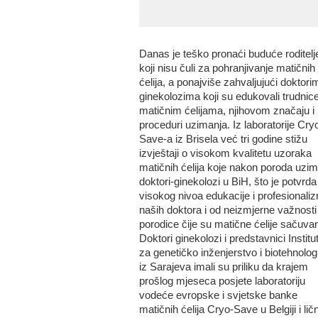
Danas je teško pronaći buduće roditelj
koji nisu čuli za pohranjivanje matičnih
ćelija, a ponajviše zahvaljujući doktori
ginekolozima koji su edukovali trudnic
matičnim ćelijama, njihovom značaju i
proceduri uzimanja. Iz laboratorije Cry
Save-a iz Brisela već tri godine stižu
izvještaji o visokom kvalitetu uzoraka
matičnih ćelija koje nakon poroda uzim
doktori-ginekolozi u BiH, što je potvrda
visokog nivoa edukacije i profesionali
naših doktora i od neizmjerne važnosti
porodice čije su matične ćelije sačuva
Doktori ginekolozi i predstavnici Institu
za genetičko inženjerstvo i biotehnologi
iz Sarajeva imali su priliku da krajem
prošlog mjeseca posjete laboratoriju
vodeće evropske i svjetske banke
matičnih ćelija Cryo-Save u Belgiji i lič