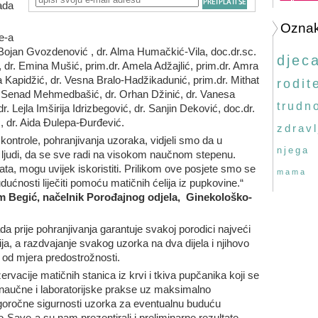
ada
Ozna
e-a
. Bojan Gvozdenović , dr. Alma Humačkić-Vila, doc.dr.sc.
djec
 dr. Emina Mušić, prim.dr. Amela Adžajlić, prim.dr. Amra
la Kapidžić, dr. Vesna Bralo-Hadžikadunić, prim.dr. Mithat
rodite
r. Senad Mehmedbašić, dr. Orhan Džinić, dr. Vanesa
trudn
. Lejla Imširija Idrizbegović, dr. Sanjin Deković, doc.dr.
, dr. Aida Đulepa-Đurđević.
zdravl
ontrole, pohranjivanja uzoraka, vidjeli smo da u
njega
 ljudi, da se sve radi na visokom naučnom stepenu.
ta, mogu uvijek iskoristiti. Prilikom ove posjete smo se
mama
udućnosti liječiti pomoću matičnih ćelija iz pupkovine.“
im Begić, načelnik Porođajnog odjela, Ginekološko-
ada prije pohranjivanja garantuje svakoj porodici najveći
ja, a razdvajanje svakog uzorka na dva dijela i njihovo
e od mjera predostrožnosti.
rvacije matičnih stanica iz krvi i tkiva pupčanika koji se
 naučne i laboratorijske prakse uz maksimalno
ugoročne sigurnosti uzorka za eventualnu buduću
o-Save-a su nam prezentirali i preliminarne rezultate