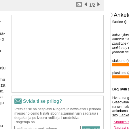
1
/2
Anket
e
flasice :)
ma-
kakve ,flas
e o
koristite.St
plasticne? 
staklenu,i
o-
jednom se
staklenu (
aju
plasticnu (
zma
 za
Broj svih 
ne.
ta
Hvala na g
ju
Glasovala/
na svim ak
anketama. 
svoju anke
Stranica 
no
Napravi s