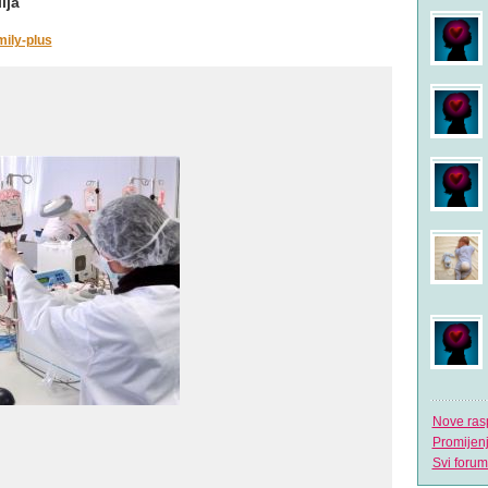
ija
ily-plus
Nove ras
Promijen
Svi forum