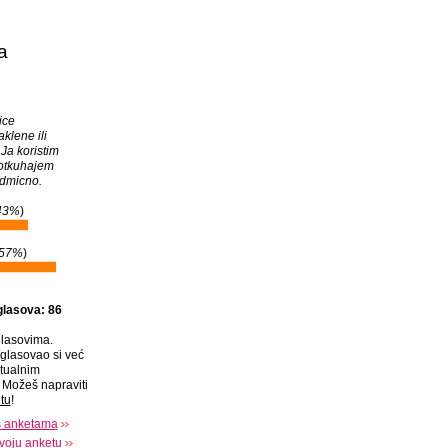
a
ice
aklene ili
Ja koristim
 otkuhajem
dmicno.
43%
)
57%
)
glasova: 86
lasovima.
glasovao si već
tualnim
Možeš napraviti
tu
!
s anketama
voju anketu