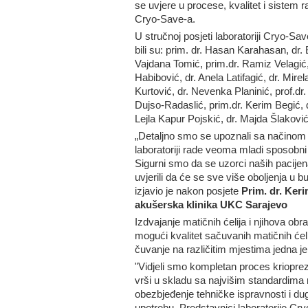
se uvjere u procese, kvalitet i sistem r
Cryo-Save-a.
U stručnoj posjeti laboratoriji Cryo-Sav
bili su: prim. dr. Hasan Karahasan, dr
Vajdana Tomić, prim.dr. Ramiz Velagić,
Habibović, dr. Anela Latifagić, dr. Mire
Kurtović, dr. Nevenka Planinić, prof.d
Dujso-Radaslić, prim.dr. Kerim Begić, dr
Lejla Kapur Pojskić, dr. Majda Šlaković
„Detaljno smo se upoznali sa načinom k
laboratoriji rade veoma mladi sposobni
Sigurni smo da se uzorci naših pacijena
uvjerili da će se sve više oboljenja u b
izjavio je nakon posjete
Prim. dr. Ker
akušerska klinika UKC Sarajevo
Izdvajanje matičnih ćelija i njihova obr
mogući kvalitet sačuvanih matičnih ćeli
čuvanje na različitim mjestima jedna j
"Vidjeli smo kompletan proces kriopreze
vrši u skladu sa najvišim standardima
obezbjeđenje tehničke ispravnosti i d
upotrebu. Predstavnici laboratorije Cry