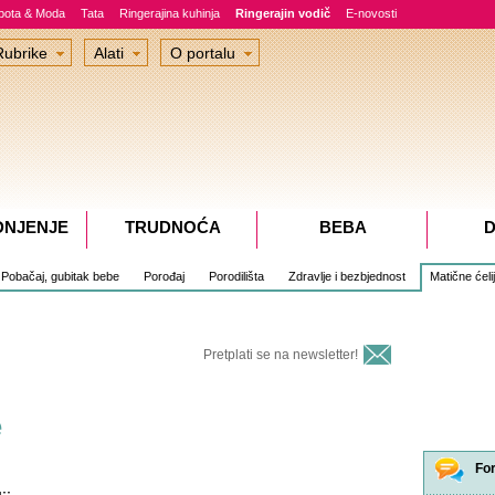
epota & Moda
Tata
Ringerajina kuhinja
Ringerajin vodič
E-novosti
Rubrike
Alati
O portalu
DNJENJE
TRUDNOĆA
BEBA
D
Pobačaj, gubitak bebe
Porođaj
Porodilišta
Zdravlje i bezbjednost
Matične ćeli
Pretplati se na newsletter!
e
Fo