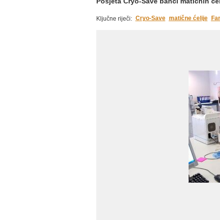
Posjeta Cryo-Save banci matičnih ćel
Cryo-Save
matične ćelije
Fam
Ključne riječi: