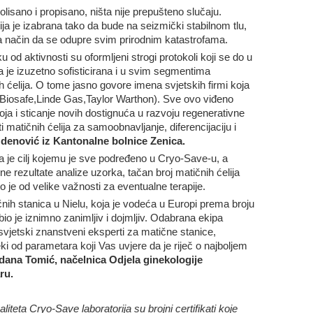
rolisano i propisano, ništa nije prepušteno slučaju.
orija je izabrana tako da bude na seizmički stabilnom tlu,
na način da se odupre svim prirodnim katastrofama.
u od aktivnosti su oformljeni strogi protokoli koji se do u
 je izuzetno sofisticirana i u svim segmentima
ćelija. O tome jasno govore imena svjetskih firmi koja
 (Biosafe,Linde Gas,Taylor Warthon). Sve ovo viđeno
ja i sticanje novih dostignuća u razvoju regenerativne
matičnih ćelija za samoobnavljanje, diferencijaciju i
denović iz Kantonalne bolnice Zenica.
a je cilj kojemu je sve podređeno u Cryo-Save-u, a
zne rezultate analize uzorka, tačan broj matičnih ćelija
što je od velike važnosti za eventualne terapije.
čnih stanica u Nielu, koja je vodeća u Europi prema broju
io je iznimno zanimljiv i dojmljiv. Odabrana ekipa
svjetski znanstveni eksperti za matične stanice,
i od parametara koji Vas uvjere da je riječ o najboljem
jdana Tomić, načelnica Odjela ginekologije
ru.
liteta Cryo-Save laboratorija su brojni certifikati koje