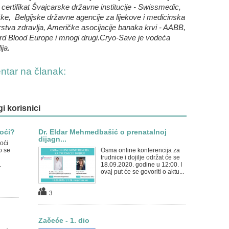
certifikat Švajcarske državne institucije - Swissmedic,
mačke, Belgijske državne agencije za lijekove i medicinska
tva zdravlja, Američke asocijacije banaka krvi - AABB,
rd Blood Europe i mnogi drugi.Cryo-Save je vodeća
ja.
entar na članak:
gi korisnici
noći?
Dr. Eldar Mehmedbašić o prenatalnoj
dijagn...
oći
no se
Osma online konferencija za
trudnice i dojilje održat će se
.
18.09.2020. godine u 12:00. I
ovaj put će se govoriti o aktu...
3
Začeće - 1. dio