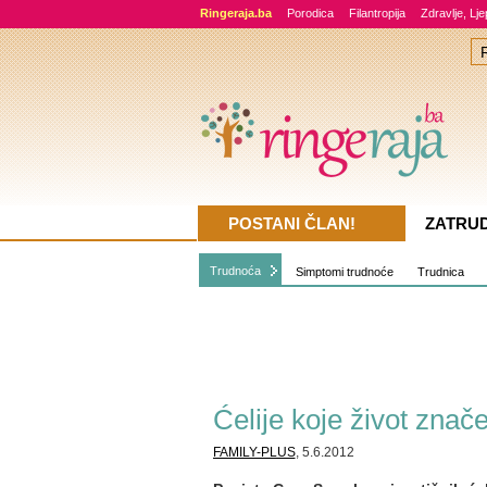
Ringeraja.ba
Porodica
Filantropija
Zdravlje, Lj
POSTANI ČLAN!
ZATRU
Trudnoća
Simptomi trudnoće
Trudnica
Ćelije koje život znač
FAMILY-PLUS
, 5.6.2012