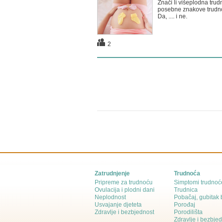
Znači li višeplodna trud
posebne znakove trudn
Da, .... i ne.
2
Zatrudnjenje
Trudnoća
Pripreme za trudnoću
Simptomi trudnoć
Ovulacija i plodni dani
Trudnica
Neplodnost
Pobačaj, gubitak
Usvajanje djeteta
Porođaj
Zdravlje i bezbjednost
Porodilišta
Zdravlje i bezbje