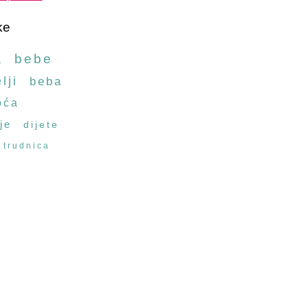
ke
a
bebe
lji
beba
oća
je
dijete
trudnica