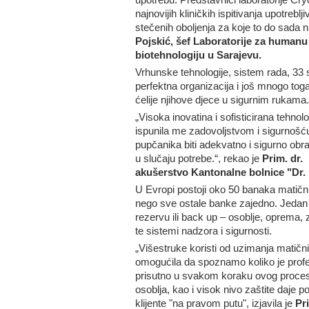
najnovijih kliničkih ispitivanja upotreblj
stečenih oboljenja za koje to do sada ni
Pojskić, šef Laboratorije za humanu 
biotehnologiju u Sarajevu.
Vrhunske tehnologije, sistem rada, 33 st
perfektna organizacija i još mnogo tog
ćelije njihove djece u sigurnim rukama.
„Visoka inovatina i sofisticirana tehnolo
ispunila me zadovoljstvom i sigurnošću 
pupčanika biti adekvatno i sigurno obra
u slučaju potrebe.“, rekao je
Prim. dr.
akušerstvo Kantonalne bolnice "Dr. 
U Evropi postoji oko 50 banaka matičn
nego sve ostale banke zajedno. Jedan o
rezervu ili back up – osoblje, oprema, 
te sistemi nadzora i sigurnosti.
„Višestruke koristi od uzimanja matičnih
omogućila da spoznamo koliko je profe
prisutno u svakom koraku ovog procesa
osoblja, kao i visok nivo zaštite daje p
klijente "na pravom putu", izjavila je
Pr