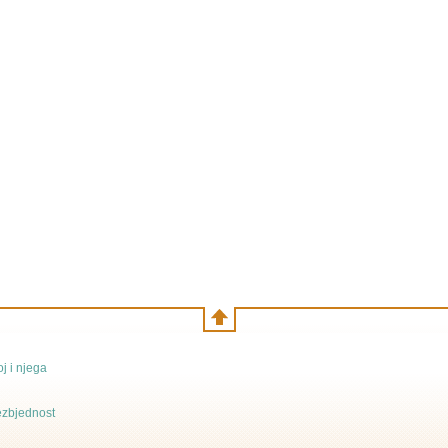
j i njega
bezbjednost