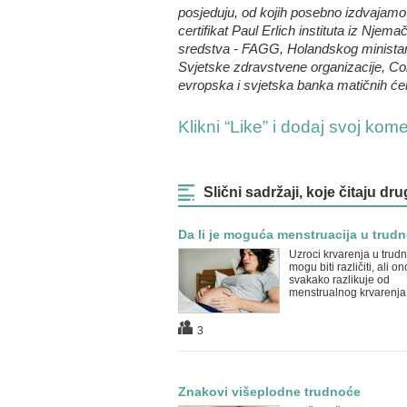
posjeduju, od kojih posebno izdvajamo 
certifikat Paul Erlich instituta iz Nje
sredstva - FAGG, Holandskog ministars
Svjetske zdravstvene organizacije, Co
evropska i svjetska banka matičnih ćeli
Klikni “Like” i dodaj svoj kom
Slični sadržaji, koje čitaju dru
Da li je moguća menstruacija u trud
Uzroci krvarenja u trudn
mogu biti različiti, ali o
svakako razlikuje od
menstrualnog krvarenja
3
Znakovi višeplodne trudnoće