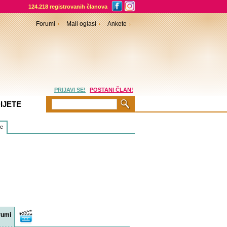
124.218 registrovanih članova
Forumi
Mali oglasi
Ankete
PRIJAVI SE!
POSTANI ČLAN!
IJETE
je
rumi
Video
sadržaji