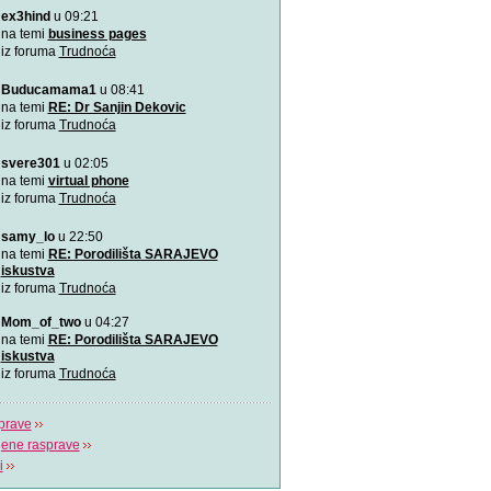
ex3hind
u 09:21
VIDEO: 7 najboljih položaj
Zašto je važno u kojem pol
na temi
business pages
porađamo? Koji su najbolj
iz foruma
Trudnoća
Buducamama1
u 08:41
Odlična animacija o trudn
Ovu zaista zanimljivu kratk
na temi
RE: Dr Sanjin Dekovic
prikazuje trudno
iz foruma
Trudnoća
svere301
u 02:05
Katy Perry slavi žene u n
Katy Perry slavi žene u no
na temi
virtual phone
Makes A Woman\".
iz foruma
Trudnoća
samy_lo
u 22:50
Nifty test: bez straha, bez
Nifty test je napravilo got
na temi
RE: Porodilišta SARAJEVO
trudnica diljem svi
iskustva
iz foruma
Trudnoća
Život je čudo!
Mom_of_two
u 04:27
Pogledajte i uživajte! Najlj
na temi
RE: Porodilišta SARAJEVO
stvaranju i razvija
iskustva
iz foruma
Trudnoća
prave
jene rasprave
i