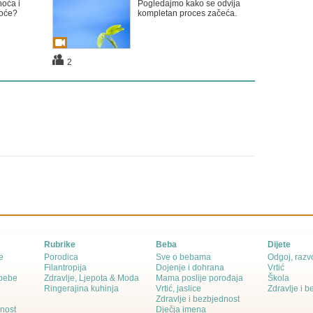
noća i
Pogledajmo kako se odvija
oće?
kompletan proces začeća.
2
Rubrike
Beba
Dijete
e
Porodica
Sve o bebama
Odgoj, razvo
Filantropija
Dojenje i dohrana
Vrtić
 bebe
Zdravlje, Ljepota & Moda
Mama poslije porođaja
Škola
Ringerajina kuhinja
Vrtić, jaslice
Zdravlje i 
Zdravlje i bezbjednost
dnost
Dječja imena