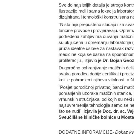
Sve do najsitnijih detalja je strogo kont
Ilustracije radi i sama lokacija laborat
dizajnirana i tehnološki konstruisana 
"Ništa nije prepušteno slučaju i za svak
tančine provode i provjeravaju. Oprema
podređena zahtjevima čuvanja matičnih 
su uključena u opremanju laboratorije
pruža idealne uslove za nastavak razvo
medicine koja se bazira na sposobnosti 
proliferaciju", izjavio je
Dr. Bojan Gvoz
Dugoročno pohranjivanje matičnih ćelij
svaka porodica dobije certifikat i preci
koji je pohranjen i njihovu vitalnost, a 
"Posjet porodičnoj privatnoj banci mati
pohranjenih uzoraka matičnih stanica, b
vrhunskih stručnjaka, od kojih su neki 
najsuvremenija tehnologija samo se nek
što se nudi", izjavila je
Doc. dr. sc. Va
Sveučilišne kliničke bolnice u Mosta
DODATNE INFORAMCIJE
- Dokaz kva