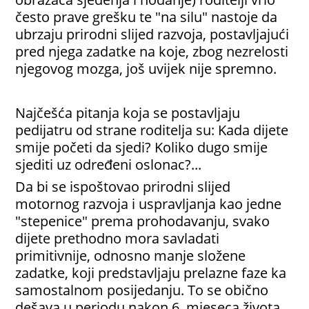
često prave grešku te "na silu" nastoje da
ubrzaju prirodni slijed razvoja, postavljajući
pred njega zadatke na koje, zbog nezrelosti
njegovog mozga, još uvijek nije spremno.
Najčešća pitanja koja se postavljaju
pedijatru od strane roditelja su: Kada dijete
smije početi da sjedi? Koliko dugo smije
sjediti uz određeni oslonac?...
Da bi se ispoštovao prirodni slijed
motornog razvoja i uspravljanja kao jedne
"stepenice" prema prohodavanju, svako
dijete prethodno mora savladati
primitivnije, odnosno manje složene
zadatke, koji predstavljaju prelazne faze ka
samostalnom posijedanju. To se obično
dešava u periodu nakon 6. mjeseca života.