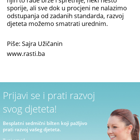
njih to rade brže i spretnije, neki nešto
sporije, ali sve dok u procjeni ne nalazimo
odstupanja od zadanih standarda, razvoj
djeteta možemo smatrati urednim.
Piše: Sajra Užičanin
www.rasti.ba
Prijavi se i prati razvoj
svog djeteta!
Besplatni sedmični bilten koji pažljivo
prati razvoj vašeg djeteta.