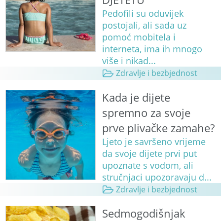
Pedofili su oduvijek
postojali, ali sada uz
pomoć mobitela i
interneta, ima ih mnogo
više i nikad...
Zdravlje i bezbjednost
Kada je dijete
spremno za svoje
prve plivačke zamahe?
Ljeto je savršeno vrijeme
da svoje dijete prvi put
upoznate s vodom, ali
stručnjaci upozoravaju d...
Zdravlje i bezbjednost
Sedmogodišnjak