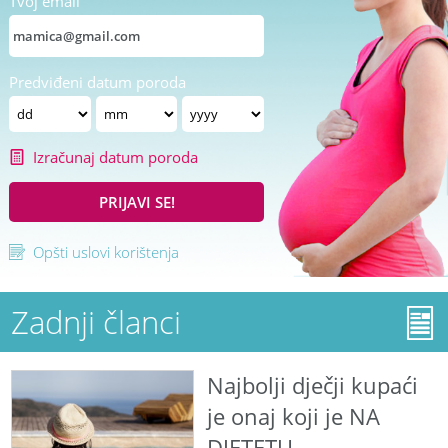
Tvoj email
Predviđeni datum poroda
Izračunaj datum poroda
PRIJAVI SE!
Opšti uslovi korištenja
Zadnji članci
Najbolji dječji kupaći
je onaj koji je NA
DJETETU