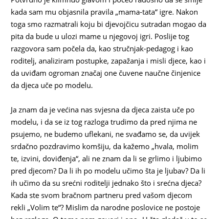
kada sam mu objasnila pravila „mama-tata“ igre. Nakon
toga smo razmatrali koju bi djevojčicu sutradan mogao da
pita da bude u ulozi mame u njegovoj igri. Poslije tog
razgovora sam počela da, kao stručnjak-pedagog i kao
roditelj, analiziram postupke, zapažanja i misli djece, kao i
da uviđam ogroman značaj one čuvene naučne činjenice
da djeca uče po modelu.
Ja znam da je većina nas svjesna da djeca zaista uče po
modelu, i da se iz tog razloga trudimo da pred njima ne
psujemo, ne budemo uflekani, ne svađamo se, da uvijek
srdačno pozdravimo komšiju, da kažemo „hvala, molim
te, izvini, doviđenja“, ali ne znam da li se grlimo i ljubimo
pred djecom? Da li ih po modelu učimo šta je ljubav? Da li
ih učimo da su srećni roditelji jednako što i srećna djeca?
Kada ste svom bračnom partneru pred vašom djecom
rekli „Volim te“? Mislim da narodne poslovice ne postoje