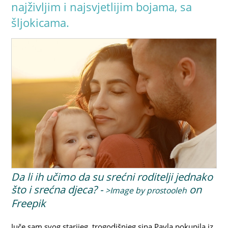
najživljim i najsvjetlijim bojama, sa
šljokicama.
Da li ih učimo da su srećni roditelji jednako
što i srećna djeca? -
on
>Image by prostooleh
Freepik
Juče sam svog starijeg, trogodišnjeg sina Pavla pokupila iz