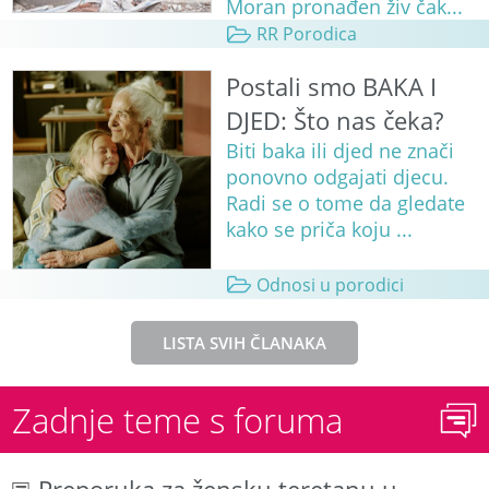
Moran pronađen živ čak...
RR Porodica
Postali smo BAKA I
DJED: Što nas čeka?
Biti baka ili djed ne znači
ponovno odgajati djecu.
Radi se o tome da gledate
kako se priča koju ...
Odnosi u porodici
LISTA SVIH ČLANAKA
Zadnje teme s foruma