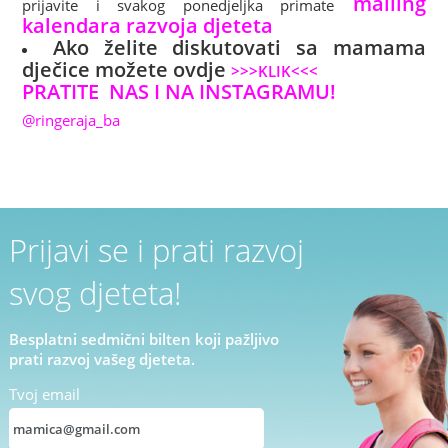
mailing
prijavite i svakog ponedjeljka primate
kalendara razvoja djeteta
Ako želite d
iskutovati sa mamama
dječice možete ovdje
>>>KLIK<<<
PRATITE NAS I NA INSTAGRAMU!
@ringeraja_ba
Prijavi se i prati razvoj
svog djeteta!
Besplatni sedmični bilten koji pažljivo
prati razvoj vašeg djeteta.
Tvoj email