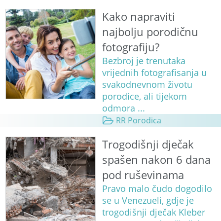
Kako napraviti
najbolju porodičnu
fotografiju?
Bezbroj je trenutaka
vrijednih fotografisanja u
svakodnevnom životu
porodice, ali tijekom
odmora ...
RR Porodica
Trogodišnji dječak
spašen nakon 6 dana
pod ruševinama
Pravo malo čudo dogodilo
se u Venezueli, gdje je
trogodišnji dječak Kleber