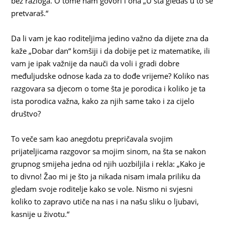
bez razloga. O tome nam govori i ona „U šta gledaš u to se
pretvaraš.“
Da li vam je kao roditeljima jedino važno da dijete zna da
kaže „Dobar dan“ komšiji i da dobije pet iz matematike, ili
vam je ipak važnije da nauči da voli i gradi dobre
međuljudske odnose kada za to dođe vrijeme? Koliko nas
razgovara sa djecom o tome šta je porodica i koliko je ta
ista porodica važna, kako za njih same tako i za cijelo
društvo?
To veče sam kao anegdotu prepričavala svojim
prijateljicama razgovor sa mojim sinom, na šta se nakon
grupnog smijeha jedna od njih uozbiljila i rekla: „Kako je
to divno! Žao mi je što ja nikada nisam imala priliku da
gledam svoje roditelje kako se vole. Nismo ni svjesni
koliko to zapravo utiče na nas i na našu sliku o ljubavi,
kasnije u životu.“