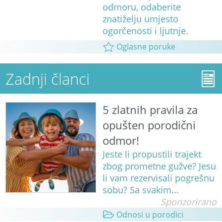
odmoru, odaberite
znatiželju umjesto
ogorčenosti i ljutnje.
Oglasne poruke
Zadnji članci
5 zlatnih pravila za
opušten porodični
odmor!
Jeste li propustili trajekt
zbog prometne gužve? Jesu
li vam rezervisali pogrešnu
sobu? Sa svakim...
Sponzorirano
Odnosi u porodici