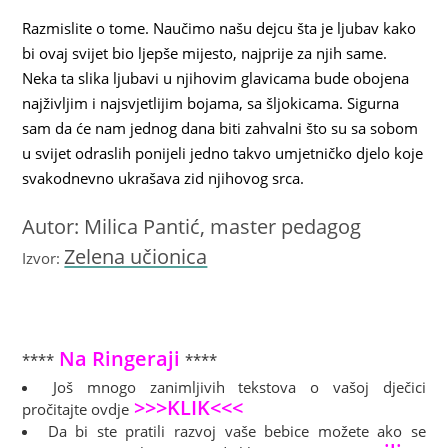
Razmislite o tome. Naučimo našu dejcu šta je ljubav kako
bi ovaj svijet bio ljepše mijesto, najprije za njih same.
Neka ta slika ljubavi u njihovim glavicama bude obojena
najživljim i najsvjetlijim bojama, sa šljokicama. Sigurna
sam da će nam jednog dana biti zahvalni što su sa sobom
u svijet odraslih ponijeli jedno takvo umjetničko djelo koje
svakodnevno ukrašava zid njihovog srca.
Autor: Milica Pantić, master pedagog
Zelena učionica
Izvor:
Na Ringeraji
****
****
Još mnogo zanimljivih tekstova o vašoj dječici
>>>KLIK<<<
pročitajte ovdje
Da bi ste pratili razvoj vaše bebice možete ako se