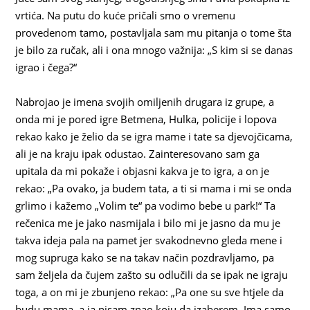
vrtića. Na putu do kuće pričali smo o vremenu
provedenom tamo, postavljala sam mu pitanja o tome šta
je bilo za ručak, ali i ona mnogo važnija: „S kim si se danas
igrao i čega?“
Nabrojao je imena svojih omiljenih drugara iz grupe, a
onda mi je pored igre Betmena, Hulka, policije i lopova
rekao kako je želio da se igra mame i tate sa djevojčicama,
ali je na kraju ipak odustao. Zainteresovano sam ga
upitala da mi pokaže i objasni kakva je to igra, a on je
rekao: „Pa ovako, ja budem tata, a ti si mama i mi se onda
grlimo i kažemo „Volim te“ pa vodimo bebe u park!“ Ta
rečenica me je jako nasmijala i bilo mi je jasno da mu je
takva ideja pala na pamet jer svakodnevno gleda mene i
mog supruga kako se na takav način pozdravljamo, pa
sam željela da čujem zašto su odlučili da se ipak ne igraju
toga, a on mi je zbunjeno rekao: „Pa one su sve htjele da
budu mama, a ja nisam znao koju da izaberem. Ima samo