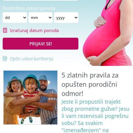
Predviđeni datum poroda
Izračunaj datum poroda
PRIJAVI SE!
Opšti uslovi korištenja
5 zlatnih pravila za
opušten porodični
odmor!
Jeste li propustili trajekt
zbog prometne gužve? Jesu
li vam rezervisali pogrešnu
sobu? Sa svakim
"iznenađenjem" na