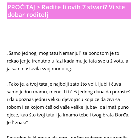
PROČITAJ > Radite li ovih 7 stvari? Vi ste
dobar roditelj
„Samo jednog, mog tatu Nemanju!“ sa ponosom je to
rekao jer je trenutno u fazi kada mu je tata sve u životu, a
ja sam nastavila svoj monolog.
„Tako je, a tvoj tata je najbolji zato što voli, ljubi i čuva
samo jednu mamu, mene. I ti ćeš jednog dana da porasteš
i da upoznaš jednu veliku djevojčicu koja će da živi sa
tobom i sa kojom ćeš od vaše velike ljubavi da imaš puno
djece, kao što tvoj tata i ja imamo tebe i tvog brata Đorđa.
Je l’ znaš?“
Potvrdno je klimnuo glavom i počeo radosno da se smije