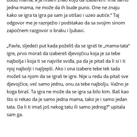
jedna mama, ne može da ih bude puno. One ne znaju
kako se igra ta igra pa sam ja otišao i uzeo autiće.“ Taj
odgovor me je raznježio i podstakao da sa svojim sinom
započnem razgovor o braku i ljubavi.
„Pavle, sljedeći put kada poželiš da se igraš te „mama-tata“
igre, prvo moraš da izabereš djevojčicu koja je za tebe
najbolja i koja ti se najviše sviđa, pa da je pitaš da li si i ti
njoj najbolji i najljepši. Ako i ona izabere tebe tek tada
možeš sa njom da se igraš te igre. Nije u redu da pitaš sve
djevojčice, već samo jednu, onu za tebe najbolju. Važno je
koga biraš. Ta igra ne može da se igra sa bilo kim. Baš kao
što si rekao da je samo jedna mama, tako je i samo jedan
tata. Da li ti imaš još nekog tatu ili samo jednog?“ upitala
sam ga.