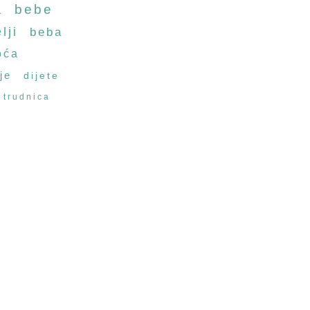
a
bebe
lji
beba
oća
je
dijete
trudnica