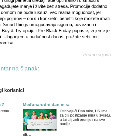
 i drugi pametni uređaji rade optimalno i u skladu s
agađujete manje i živite bez stresa. Promocije dodatno
 domom ne bude luksuz, već realna mogućnost, jer
jepi pojmovi – oni su konkretni benefiti koje možete imati
m SmartThings omogućavaju sigurnu, povezanu i
Buy & Try opcije i Pre-Black Friday popuste, vrijeme je
ji. Ulaganjem u budućnost danas, pružate sebi mir,
promisa.
Promo objava
entar na članak:
gi korisnici
s?
Međunarodni dan mira
 prema
Osnivajući Dan mira, UN ima
za cilj postizanje mira u svijetu,
a taj cilj želi prenijeti na sve
nacije