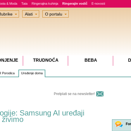
epota & Moda
Tata
Ringerajina kuhinja
Ringerajin vodič
E-novosti
Rubrike
Alati
O portalu
DNJENJE
TRUDNOĆA
BEBA
D
 Porodica
Uređenje doma
Pretplati se na newsletter!
logije: Samsung AI uređaji
i živimo
Fo