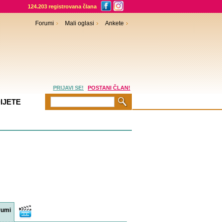
124.203 registrovana člana
Forumi
Mali oglasi
Ankete
PRIJAVI SE!
POSTANI ČLAN!
IJETE
rumi
Video
sadržaji