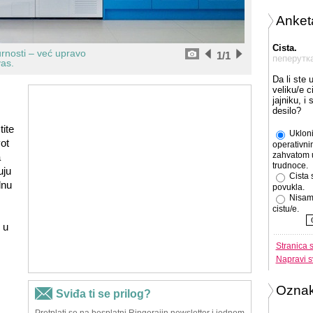
Anket
Cista.
rnosti – već upravo
1
/1
пеперутк
vas.
Da li ste 
veliku/e c
jajniku, i
desilo?
tite
Ukloni
ot
operativni
zahvatom 
a
trudnoce.
uju
Cista 
lnu
povukla.
Nisam
cistu/e.
 u
Stranica 
Napravi s
Ozna