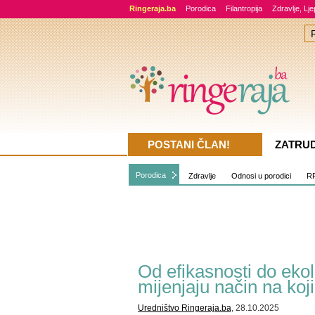
Ringeraja.ba
Porodica
Filantropija
Zdravlje, Lj
POSTANI ČLAN!
ZATRU
Porodica
Zdravlje
Odnosi u porodici
RR
Od efikasnosti do eko
mijenjaju način na koj
Uredništvo Ringeraja.ba
, 28.10.2025