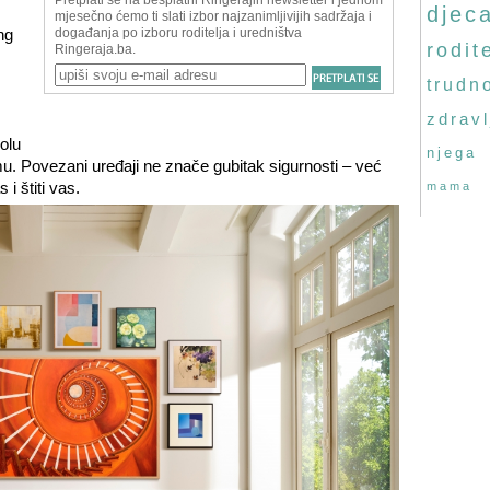
djec
ng
rodite
trudn
zdravl
olu
njega
mu. Povezani uređaji ne znače gubitak sigurnosti – već
i štiti vas.
mama