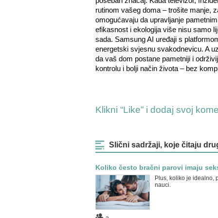
poseban značaj. Kada televizor, frižider
rutinom vašeg doma – trošite manje, z
omogućavaju da upravljanje pametnim
efikasnost i ekologija više nisu samo li
sada. Samsung AI uređaji s platformo
energetski svjesnu svakodnevicu. A uz 
da vaš dom postane pametniji i održivi
kontrolu i bolji način života – bez kom
Klikni “Like” i dodaj svoj kom
Slični sadržaji, koje čitaju dru
Koliko često bračni parovi imaju sek
Plus, koliko je idealno,
nauci.