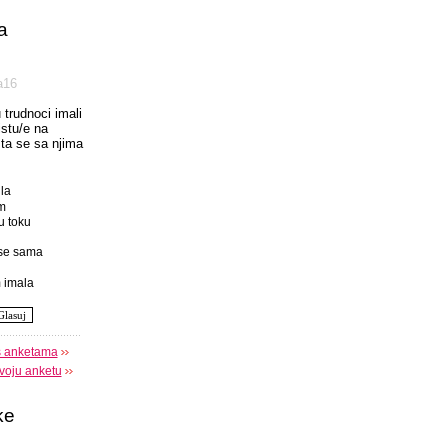
a
а16
u trudnoci imali
istu/e na
 sta se sa njima
la
m
u toku
se sama
 imala
s anketama
voju anketu
ke