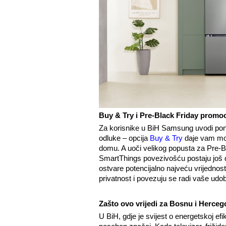
Buy & Try i Pre-Black Friday promoc
Za korisnike u BiH Samsung uvodi pon
odluke – opcija
Buy & Try
daje vam mog
domu. A uoči velikog popusta za Pre-Bl
SmartThings povezivošću postaju još 
ostvare potencijalno najveću vrijednost
privatnost i povezuju se radi vaše udob
Zašto ovo vrijedi za Bosnu i Herce
U BiH, gdje je svijest o energetskoj efi