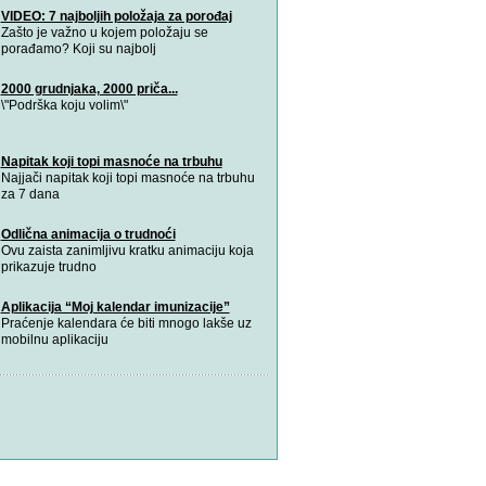
VIDEO: 7 najboljih položaja za porođaj
Zašto je važno u kojem položaju se
porađamo? Koji su najbolj
2000 grudnjaka, 2000 priča...
\"Podrška koju volim\"
Napitak koji topi masnoće na trbuhu
Najjači napitak koji topi masnoće na trbuhu
za 7 dana
Odlična animacija o trudnoći
Ovu zaista zanimljivu kratku animaciju koja
prikazuje trudno
Aplikacija “Moj kalendar imunizacije”
Praćenje kalendara će biti mnogo lakše uz
mobilnu aplikaciju