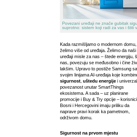
Povezani uređaji ne znače gubitak sigu
suprotno: sistem koji radi za vas i štiti 
Kada razmišljamo o modernom domu,
želimo više od uređaja. Želimo da naši
uređaji misle za nas – štede energiju, š
nas, povezuju se međusobno i čine živ
lakšim. Upravo to postiže Samsung s
svojim linijama AI-uređaja koje kombin
sigurnost
,
uštedu energije
i univerza
povezanost unutar SmartThings
ekosistema. A sada – uz planirane
promocije i Buy & Try opcije – korisnici
Bosni i Hercegovini imaju priliku da
naprave pravi korak ka pametnom,
održivom domu.
Sigurnost na prvom mjestu