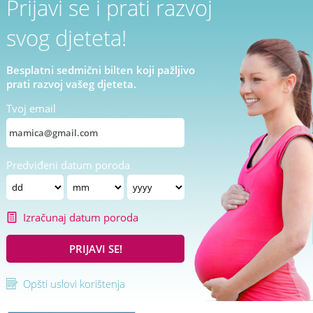
Prijavi se i prati razvoj
svog djeteta!
Besplatni sedmični bilten koji pažljivo
prati razvoj vašeg djeteta.
Tvoj email
Predviđeni datum poroda
Izračunaj datum poroda
PRIJAVI SE!
Opšti uslovi korištenja