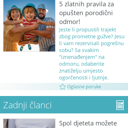
5 zlatnih pravila za
opušten porodični
odmor!
Jeste li propustili trajekt
zbog prometne gužve? Jesu
li vam rezervisali pogrešnu
sobu? Sa svakim
"iznenađenjem" na
odmoru, odaberite
znatiželju umjesto
ogorčenosti i ljutnje.
Oglasne poruke
Zadnji članci
Spol djeteta možete