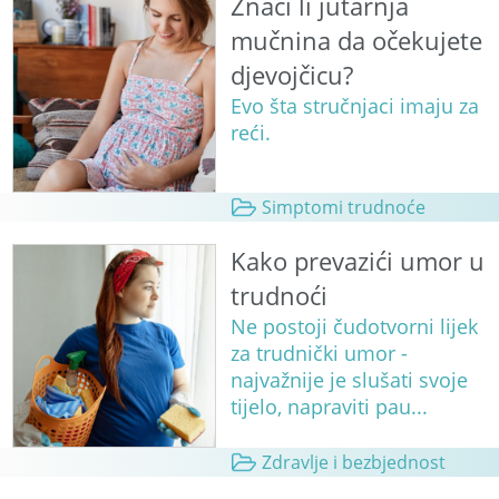
Znači li jutarnja
mučnina da očekujete
djevojčicu?
Evo šta stručnjaci imaju za
reći.
Simptomi trudnoće
Kako prevazići umor u
trudnoći
Ne postoji čudotvorni lijek
za trudnički umor -
najvažnije je slušati svoje
tijelo, napraviti pau...
Zdravlje i bezbjednost