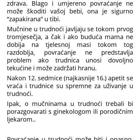
zdrava. Blago i umjereno povraćanje ne
može škoditi vašoj bebi, ona je sigurno
“zapakirana” u tibi.
Mučnine u trudnoći javljaju se tokom prvog
tromjesečja, a čak i ako buduća mama ne
dobija na tjelesnoj masi tokom tog
razdoblja, povraćanje ne predstavlja
problem ako trudnica unosi dovoljno
tekućine i može zadržati hranu.
Nakon 12. sedmice (najkasnije 16.) apetit se
vraća i trudnice su spremne za uživanje u
trudnoći.
Ipak, o mučninama u trudnoći trebali bi
porazgovarati s ginekologom ili porodičnim
ljekarom..
Povraćanje u trudnoći može biti i opasno,