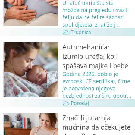
Unatoč tome što ste
možda na pregledu izrazili
želju da ne želite saznati
spol djeteta, znatiželj...
Trudnica
Automehaničar
izumio uređaj koji
spašava majke i bebe
Godine 2025. dobio je
evropski CE sertifikat, čime
je potvrđena njegova
bezbjednost za širu upotr...
Porođaj
Znači li jutarnja
mučnina da očekujete