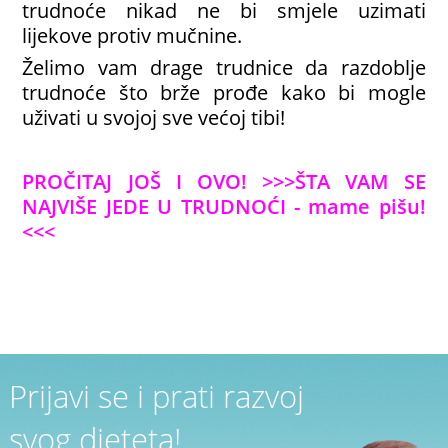
trudnoće nikad ne bi smjele uzimati
lijekove protiv mučnine.
Želimo vam drage trudnice da razdoblje
trudnoće što brže prođe kako bi mogle
uživati u svojoj sve većoj tibi!
PROČITAJ JOŠ I OVO!
>>>ŠTA VAM SE
NAJVIŠE JEDE U TRUDNOĆI - mame pišu!
<<<
Prijavi se i prati razvoj
svog djeteta!