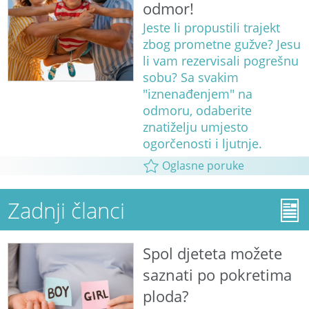
odmor!
Jeste li propustili trajekt
zbog prometne gužve? Jesu
li vam rezervisali pogrešnu
sobu? Sa svakim
"iznenađenjem" na
odmoru, odaberite
znatiželju umjesto
ogorčenosti i ljutnje.
Oglasne poruke
Zadnji članci
Spol djeteta možete
saznati po pokretima
ploda?