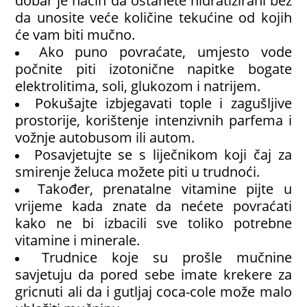
dobar je način da ostanete hidratizirani bez
da unosite veće količine tekućine od kojih
će vam biti mučno.
Ako puno povraćate, umjesto vode
počnite piti izotonične napitke bogate
elektrolitima, soli, glukozom i natrijem.
Pokušajte izbjegavati tople i zagušljive
prostorije, korištenje intenzivnih parfema i
vožnje autobusom ili autom.
Posavjetujte se s liječnikom koji čaj za
smirenje želuca možete piti u trudnoći.
Također, prenatalne vitamine pijte u
vrijeme kada znate da nećete povraćati
kako ne bi izbacili sve toliko potrebne
vitamine i minerale.
Trudnice koje su prošle mučnine
savjetuju da pored sebe imate krekere za
gricnuti ali da i gutljaj coca-cole može malo