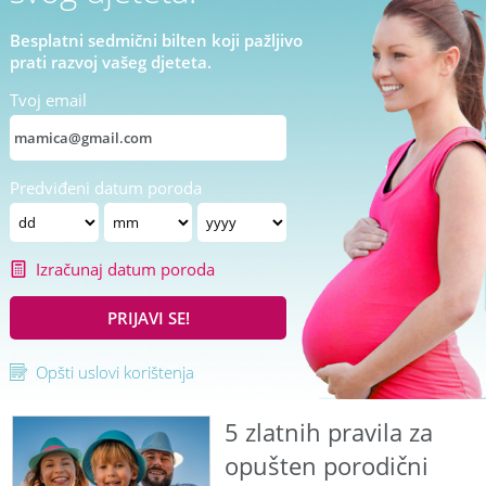
Besplatni sedmični bilten koji pažljivo
prati razvoj vašeg djeteta.
Tvoj email
Predviđeni datum poroda
Izračunaj datum poroda
PRIJAVI SE!
Opšti uslovi korištenja
5 zlatnih pravila za
opušten porodični