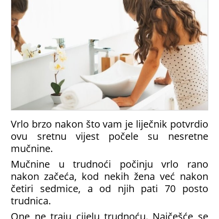
Vrlo brzo nakon što vam je liječnik potvrdio
ovu sretnu vijest počele su nesretne
mučnine.
Mučnine u trudnoći počinju vrlo rano
nakon začeća, kod nekih žena već nakon
četiri sedmice, a od njih pati 70 posto
trudnica.
One ne traju cijelu trudnoću. Najčešće se