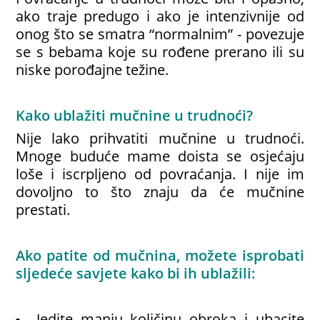
ako traje predugo i ako je intenzivnije od
onog što se smatra “normalnim” - povezuje
se s bebama koje su rođene prerano ili su
niske porođajne težine.
Kako ublažiti mučnine u trudnoći?
Nije lako prihvatiti mučnine u trudnoći.
Mnoge buduće mame doista se osjećaju
loše i iscrpljeno od povraćanja. I nije im
dovoljno to što znaju da će mučnine
prestati.
Ako patite od mučnina, možete isprobati
sljedeće savjete kako bi ih ublažili:
Jedite manju količinu obroka i ubacite