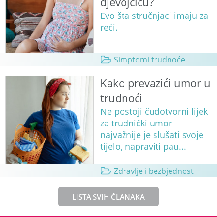
djevojčicu?
Evo šta stručnjaci imaju za
reći.
Simptomi trudnoće
Kako prevazići umor u
trudnoći
Ne postoji čudotvorni lijek
za trudnički umor -
najvažnije je slušati svoje
tijelo, napraviti pau...
Zdravlje i bezbjednost
LISTA SVIH ČLANAKA