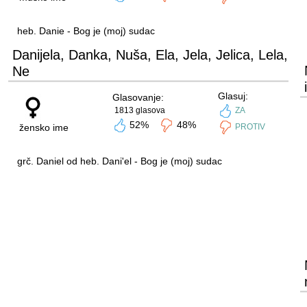
heb. Danie - Bog je (moj) sudac
Danijela, Danka, Nuša, Ela, Jela, Jelica, Lela,
Ne
Glasuj:
Glasovanje:
1813 glasova
ZA
52%
48%
žensko ime
PROTIV
grč. Daniel od heb. Dani'el - Bog je (moj) sudac