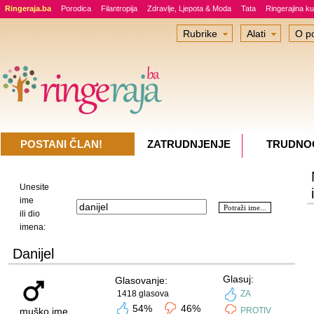
Ringeraja.ba
Porodica
Filantropija
Zdravlje, Ljepota & Moda
Tata
Ringerajina ku
Rubrike
Alati
O po
POSTANI ČLAN!
ZATRUDNJENJE
TRUDNO
Unesite
ime
ili dio
imena:
Danijel
Glasuj:
Glasovanje:
1418 glasova
ZA
54%
46%
muško ime
PROTIV