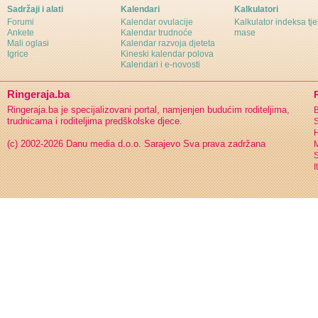
Sadržaji i alati
Kalendari
Kalkulatori
Forumi
Kalendar ovulacije
Kalkulator indeksa tj
Ankete
Kalendar trudnoće
mase
Mali oglasi
Kalendar razvoja djeteta
Igrice
Kineski kalendar polova
Kalendari i e-novosti
Ringeraja.ba
Ringeraja.ba je specijalizovani portal, namjenjen budućim roditeljima,
B
trudnicama i roditeljima predškolske djece.
S
H
(c) 2002-2026 Danu media d.o.o. Sarajevo
Sva prava zadržana
S
I