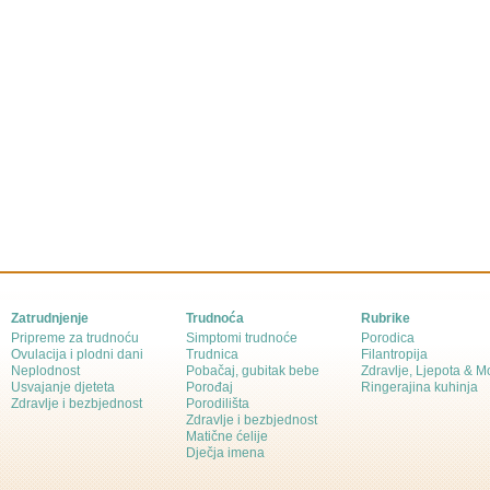
Zatrudnjenje
Trudnoća
Rubrike
Pripreme za trudnoću
Simptomi trudnoće
Porodica
Ovulacija i plodni dani
Trudnica
Filantropija
Neplodnost
Pobačaj, gubitak bebe
Zdravlje, Ljepota & 
Usvajanje djeteta
Porođaj
Ringerajina kuhinja
Zdravlje i bezbjednost
Porodilišta
Zdravlje i bezbjednost
Matične ćelije
Dječja imena