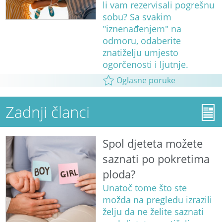
li vam rezervisali pogrešnu
sobu? Sa svakim
"iznenađenjem" na
odmoru, odaberite
znatiželju umjesto
ogorčenosti i ljutnje.
Oglasne poruke
Zadnji članci
Spol djeteta možete
saznati po pokretima
ploda?
Unatoč tome što ste
možda na pregledu izrazili
želju da ne želite saznati