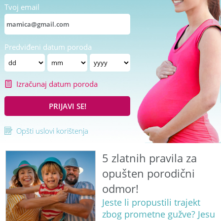
Tvoj email
Predviđeni datum poroda
Izračunaj datum poroda
PRIJAVI SE!
Opšti uslovi korištenja
5 zlatnih pravila za
opušten porodični
odmor!
Jeste li propustili trajekt
zbog prometne gužve? Jesu