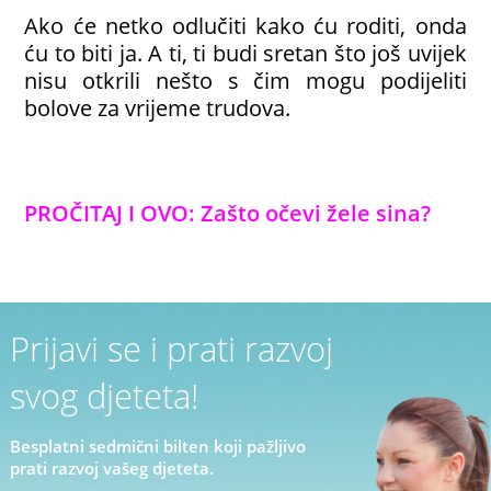
Ako će netko odlučiti kako ću roditi, onda
ću to biti ja. A ti, ti budi sretan što još uvijek
nisu otkrili nešto s čim mogu podijeliti
bolove za vrijeme trudova.
PROČITAJ I OVO: Zašto očevi žele sina?
Prijavi se i prati razvoj
svog djeteta!
Besplatni sedmični bilten koji pažljivo
prati razvoj vašeg djeteta.