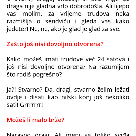
draga nije gladna vrlo dobrodošla. Ali lijepo
vas molim, za vrijeme trudova neka
razmišlja o sendviču i gleda vas kako
jedete?! Ne, ne, ako je glad je glad za sve.
Zašto još nisi dovoljno otvorena?
Kako možeš imati trudove već 24 satova i
još nisi dovoljno otvorena? Na razumijem
što radiš pogrešno?
Ja?! Stvarno? Da, dragi, stvarno želim ležati
ovdje i disati kao nilski konj još nekoliko
sati! Grrrrrrr!
Možeš li malo brže?
Naravno dragi. Ali meni se toliko sviđa