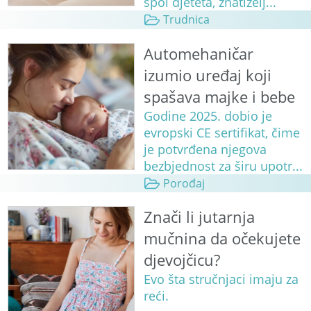
spol djeteta, znatiželj...
Trudnica
Automehaničar
izumio uređaj koji
spašava majke i bebe
Godine 2025. dobio je
evropski CE sertifikat, čime
je potvrđena njegova
bezbjednost za širu upotr...
Porođaj
Znači li jutarnja
mučnina da očekujete
djevojčicu?
Evo šta stručnjaci imaju za
reći.