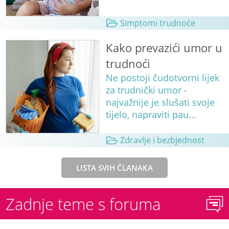
Simptomi trudnoće
Kako prevazići umor u
trudnoći
Ne postoji čudotvorni lijek
za trudnički umor -
najvažnije je slušati svoje
tijelo, napraviti pau...
Zdravlje i bezbjednost
LISTA SVIH ČLANAKA
Zadnje teme s foruma