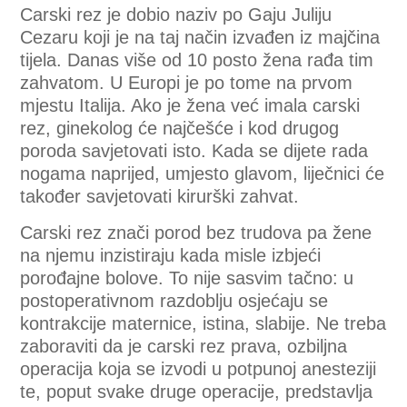
Carski rez je dobio naziv po Gaju Juliju
Cezaru koji je na taj način izvađen iz majčina
tijela. Danas više od 10 posto žena rađa tim
zahvatom. U Europi je po tome na prvom
mjestu Italija. Ako je žena već imala carski
rez, ginekolog će najčešće i kod drugog
poroda savjetovati isto. Kada se dijete rada
nogama naprijed, umjesto glavom, liječnici će
također savjetovati kirurški zahvat.
Carski rez znači porod bez trudova pa žene
na njemu inzistiraju kada misle izbjeći
porođajne bolove. To nije sasvim tačno: u
postoperativnom razdoblju osjećaju se
kontrakcije maternice, istina, slabije. Ne treba
zaboraviti da je carski rez prava, ozbiljna
operacija koja se izvodi u potpunoj anesteziji
te, poput svake druge operacije, predstavlja