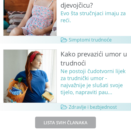
djevojčicu?
Evo šta stručnjaci imaju za
reći.
Simptomi trudnoće
Kako prevazići umor u
trudnoći
Ne postoji čudotvorni lijek
za trudnički umor -
najvažnije je slušati svoje
tijelo, napraviti pau...
Zdravlje i bezbjednost
LISTA SVIH ČLANAKA