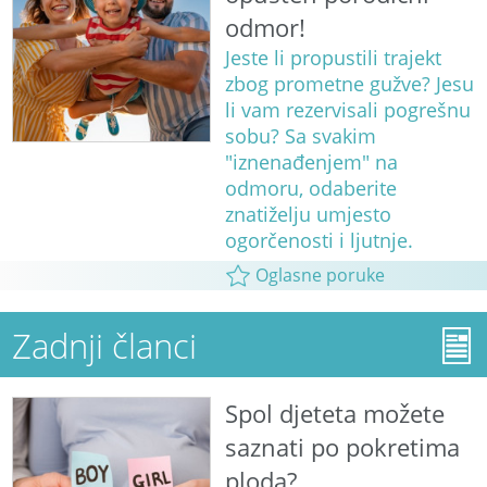
odmor!
Jeste li propustili trajekt
zbog prometne gužve? Jesu
li vam rezervisali pogrešnu
sobu? Sa svakim
"iznenađenjem" na
odmoru, odaberite
znatiželju umjesto
ogorčenosti i ljutnje.
Oglasne poruke
Zadnji članci
Spol djeteta možete
saznati po pokretima
ploda?