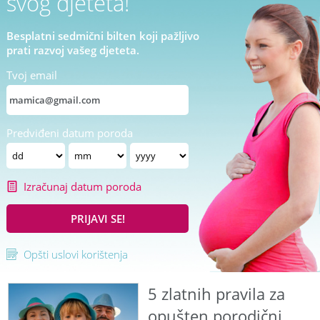
svog djeteta!
Besplatni sedmični bilten koji pažljivo
prati razvoj vašeg djeteta.
Tvoj email
Predviđeni datum poroda
Izračunaj datum poroda
PRIJAVI SE!
Opšti uslovi korištenja
5 zlatnih pravila za
opušten porodični