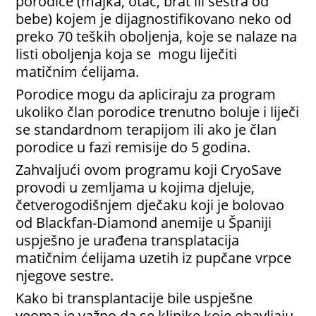
porodice (majka, otac, brat ili sestra od
bebe) kojem je dijagnostifikovano neko od
preko 70 teških oboljenja, koje se nalaze na
listi oboljenja koja se mogu liječiti
matičnim ćelijama.
Porodice mogu da apliciraju za program
ukoliko član porodice trenutno boluje i liječi
se standardnom terapijom ili ako je član
porodice u fazi remisije do 5 godina.
Zahvaljući ovom programu koji CryoSave
provodi u zemljama u kojima djeluje,
četverogodišnjem dječaku koji je bolovao
od Blackfan-Diamond anemije u Španiji
uspješno je urađena transplatacija
matičnim ćelijama uzetih iz pupčane vrpce
njegove sestre.
Kako bi transplantacije bile uspješne
veoma je važno da se klinike koje obavljaju