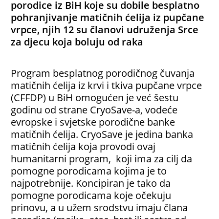
porodice iz BiH koje su dobile besplatno
pohranjivanje matičnih ćelija iz pupčane
vrpce, njih 12 su članovi udruženja Srce
za djecu koja boluju od raka
Program besplatnog porodičnog čuvanja
matičnih ćelija iz krvi i tkiva pupčane vrpce
(CFFDP) u BiH omogućen je već šestu
godinu od strane CryoSave-a, vodeće
evropske i svjetske porodične banke
matičnih ćelija. CryoSave je jedina banka
matičnih ćelija koja provodi ovaj
humanitarni program, koji ima za cilj da
pomogne porodicama kojima je to
najpotrebnije. Koncipiran je tako da
pomogne porodicama koje očekuju
prinovu, a u užem srodstvu imaju člana