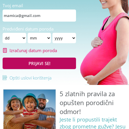
Tvoj email
Predviđeni datum poroda
Izračunaj datum poroda
PRIJAVI SE!
Opšti uslovi korištenja
5 zlatnih pravila za
opušten porodični
odmor!
Jeste li propustili trajekt
zbog prometne gužve? Jesu