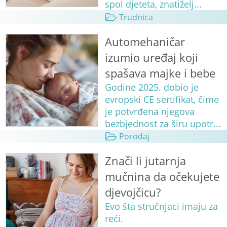
spol djeteta, znatiželj...
Trudnica
Automehaničar
izumio uređaj koji
spašava majke i bebe
Godine 2025. dobio je
evropski CE sertifikat, čime
je potvrđena njegova
bezbjednost za širu upotr...
Porođaj
Znači li jutarnja
mučnina da očekujete
djevojčicu?
Evo šta stručnjaci imaju za
reći.