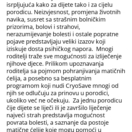
isrpljujuća kako za dijete tako i za cijelu
porodicu. Neizvjesnost, promjena životnih
navika, susret sa strašnim bolničkim
prizorima, bolovi i strahovi,
nerazumijevanje bolesti i ostale popratne
pojave predstavljaju veliki izazov koji
iziskuje dosta psihičkog napora. Mnogi
roditelji traže sve mogućnosti za izliječenje
njihove djece. Prilikom upoznavanja
roditelja sa pojmom pohranjivanja matičnih
ćelija, a posebno sa besplatnim
programom koji nudi CryoSave mnogi od
njih se odlučuju za prinovu u porodici,
ukoliko već ne očekuju. Za jednu porodicu
čije dijete se liječi ili je završilo liječenje
najveći strah predstavlja mogućnost
povrata bolesti, a saznanje da postoje
matične ćelije koje mogu pomoći u