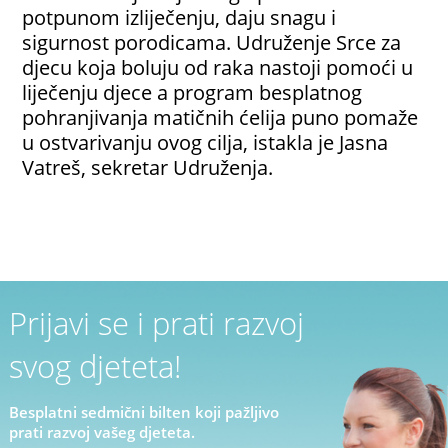
potpunom izliječenju, daju snagu i
sigurnost porodicama. Udruženje Srce za
djecu koja boluju od raka nastoji pomoći u
liječenju djece a program besplatnog
pohranjivanja matičnih ćelija puno pomaže
u ostvarivanju ovog cilja, istakla je Jasna
Vatreš, sekretar Udruženja.
Prijavi se i prati razvoj
svog djeteta!
Besplatni sedmični bilten koji pažljivo
prati razvoj vašeg djeteta.