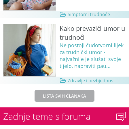
Simptomi trudnoće
Kako prevazići umor u
trudnoći
Ne postoji čudotvorni lijek
za trudnički umor -
najvažnije je slušati svoje
tijelo, napraviti pau...
Zdravlje i bezbjednost
LISTA SVIH ČLANAKA
Zadnje teme s foruma