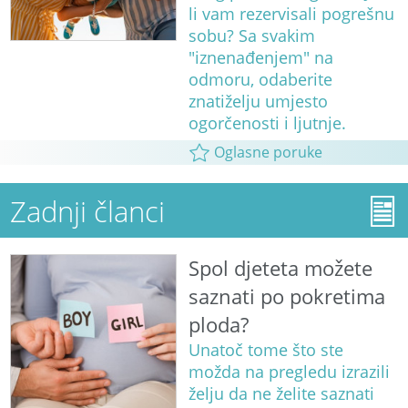
li vam rezervisali pogrešnu
sobu? Sa svakim
"iznenađenjem" na
odmoru, odaberite
znatiželju umjesto
ogorčenosti i ljutnje.
Oglasne poruke
Zadnji članci
Spol djeteta možete
saznati po pokretima
ploda?
Unatoč tome što ste
možda na pregledu izrazili
želju da ne želite saznati