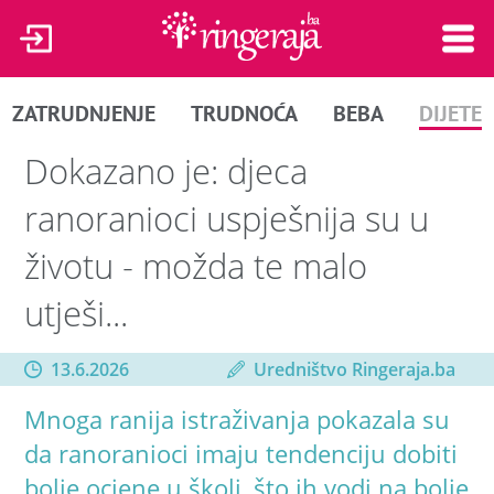
ZATRUDNJENJE
TRUDNOĆA
BEBA
DIJETE
Dokazano je: djeca
ranoranioci uspješnija su u
životu - možda te malo
utješi...
13.6.2026
Uredništvo Ringeraja.ba
Mnoga ranija istraživanja pokazala su
da ranoranioci imaju tendenciju dobiti
bolje ocjene u školi, što ih vodi na bolje