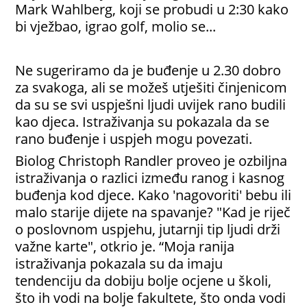
Mark Wahlberg, koji se probudi u 2:30 kako
bi vježbao, igrao golf, molio se...
Ne sugeriramo da je buđenje u 2.30 dobro
za svakoga, ali se možeš utješiti činjenicom
da su se svi uspješni ljudi uvijek rano budili
kao djeca. Istraživanja su pokazala da se
rano buđenje i uspjeh mogu povezati.
Biolog Christoph Randler proveo je ozbiljna
istraživanja o razlici između ranog i kasnog
buđenja kod djece. Kako 'nagovoriti' bebu ili
malo starije dijete na spavanje? "Kad je riječ
o poslovnom uspjehu, jutarnji tip ljudi drži
važne karte", otkrio je. “Moja ranija
istraživanja pokazala su da imaju
tendenciju da dobiju bolje ocjene u školi,
što ih vodi na bolje fakultete, što onda vodi