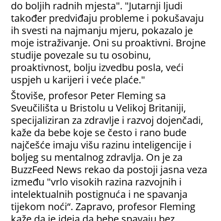
do boljih radnih mjesta". "Jutarnji ljudi
također predviđaju probleme i pokušavaju
ih svesti na najmanju mjeru, pokazalo je
moje istraživanje. Oni su proaktivni. Brojne
studije povezale su tu osobinu,
proaktivnost, bolju izvedbu posla, veći
uspjeh u karijeri i veće plaće."
Štoviše, profesor Peter Fleming sa
Sveučilišta u Bristolu u Velikoj Britaniji,
specijaliziran za zdravlje i razvoj dojenčadi,
kaže da bebe koje se često i rano bude
najčešće imaju višu razinu inteligencije i
boljeg su mentalnog zdravlja. On je za
BuzzFeed News rekao da postoji jasna veza
između "vrlo visokih razina razvojnih i
intelektualnih postignuća i ne spavanja
tijekom noći“. Zapravo, profesor Fleming
kaže da je ideja da bebe spavaju bez