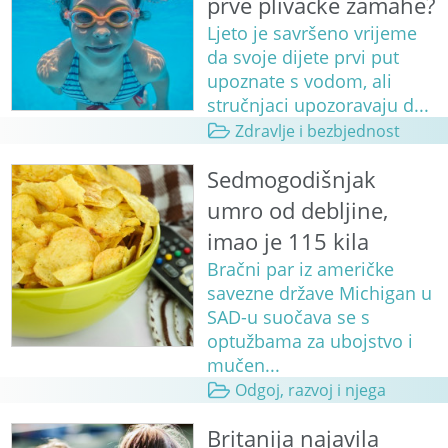
prve plivačke zamahe?
Ljeto je savršeno vrijeme
da svoje dijete prvi put
upoznate s vodom, ali
stručnjaci upozoravaju d...
Zdravlje i bezbjednost
Sedmogodišnjak
umro od debljine,
imao je 115 kila
Bračni par iz američke
savezne države Michigan u
SAD-u suočava se s
optužbama za ubojstvo i
mučen...
Odgoj, razvoj i njega
Britanija najavila