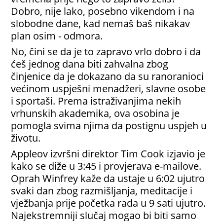
Dobro, nije lako, posebno vikendom i na
slobodne dane, kad nemaš baš nikakav
plan osim - odmora.
No, čini se da je to zapravo vrlo dobro i da
ćeš jednog dana biti zahvalna zbog
činjenice da je dokazano da su ranoranioci
većinom uspješni menadžeri, slavne osobe
i sportaši. Prema istraživanjima nekih
vrhunskih akademika, ova osobina je
pomogla svima njima da postignu uspjeh u
životu.
Appleov izvršni direktor Tim Cook izjavio je
kako se diže u 3:45 i provjerava e-mailove.
Oprah Winfrey kaže da ustaje u 6:02 ujutro
svaki dan zbog razmišljanja, meditacije i
vježbanja prije početka rada u 9 sati ujutro.
Najekstremniji slučaj mogao bi biti samo