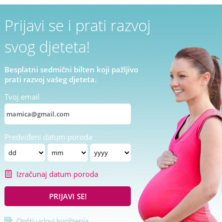
Prijavi se i prati razvoj
svog djeteta!
Besplatni sedmični bilten koji pažljivo
prati razvoj vašeg djeteta.
Tvoj email
Predviđeni datum poroda
Izračunaj datum poroda
PRIJAVI SE!
Opšti uslovi korištenja