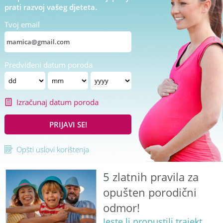
prati razvoj vašeg djeteta.
Tvoj email
Predviđeni datum poroda
Izračunaj datum poroda
PRIJAVI SE!
Opšti uslovi korištenja
5 zlatnih pravila za
opušten porodični
odmor!
Jeste li propustili trajekt