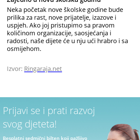
Neka početak nove školske godine bude
prilika za rast, nove prijatelje, izazove i
uspjeh. Ako joj pristupimo sa pravom
količinom organizacije, saosjećanja i
radosti, naše dijete će u nju ući hrabro i sa
osmijehom.
Izvor:
Ringaraja.net
Prijavi se i prati razvoj
svog djeteta!
Besplatni sedmični bilten koji pažljivo