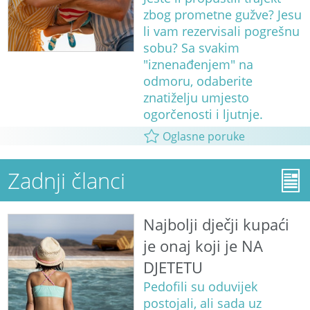
zbog prometne gužve? Jesu
li vam rezervisali pogrešnu
sobu? Sa svakim
"iznenađenjem" na
odmoru, odaberite
znatiželju umjesto
ogorčenosti i ljutnje.
Oglasne poruke
Zadnji članci
Najbolji dječji kupaći
je onaj koji je NA
DJETETU
Pedofili su oduvijek
postojali, ali sada uz