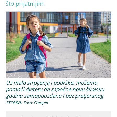
što prijatnijim.
Uz malo strpljenja i podrške, možemo
pomoći djetetu da započne novu školsku
godinu samopouzdano i bez pretjeranog
stresa.
Foto: Freepik