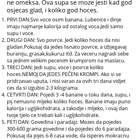
ne omeksa. Ova supa se moze jesti kad god
osjecas glad, i koliko god hoces.
PRVI DAN:Svo voce osim banana. Lubenice i dinje
imaju najmanje kalorija od ostalog voca.Jedi samo
supu i voce.
DRUGI DAN: Svo povrce. Jedi koliko hoces da nisi
gladan.Pokusaj da jedes lisnato povrce, a izbjegavaj
buraniju, grasak,kukuruz itd. Za veceru nagradi sebe
sa jednim velikim pecenim krumpirom na maslacu.
TRECI DAN: Jedi supu, voce i povrce koliko
hoces.NEMOJ DA JEDES PEČENI KROMPI. Ako si se
pridrzavao uputa, i nisi varao za ovih tri dana vidjet
ces da si izgubio 2-3 kilograma.
CETVRTI DAN: Pojedi 3 -4 banane u toku dana, supu, i
pij nemasno mljeko koliko hoces. Banane imaju puno
kalorija i ugljikohidrata, a takodje i mljeko, i ovaj dan
tvoje tjelo ce trebati kali i ugljikohidrate.
PETI DAN: Govedina i paradajz. Mozes da pojedes
300-600 grama govedine i da pojedes do 6 paradajza.
Pokusaj da pijes 6-8 casa vode, da isperes mokracnu