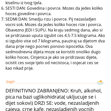
kiselinu iz tvog tjela.
SESTI DAN: Govedina i povrce. Mozes da jedes koliko
hoces govedine i povrca.
SEDMI DAN: Smedju rizu i povrce. Pij nezasladjen
vocni sok. Mozes da jedes koliko hoces rize i povrca.
Obavezno JEDI I SUPU. Na kraju sedmog dana, ako si
se pridrzavao uputa izgubit ces 4.5-7.5 kilograma. Ako
si izgubio vise od 7 kilograma, pauziraj sa dijetom dva
dana prije nego pocnes ponovo ispocetka. Ova
sedmodnevna dijeta moze se koristiti onoliko dugo
koliko hoces. Cinjenica je ako se pridrzavas dijete,
ocistit ces svoje tjelo od necistoca, i osjecat ces se
kao nikad prije.
DEFINITIVNO ZABRANJENO: Kruh, alkohol,
pica na bazi uglikohidrata( ukljucuje se i
dijet sokovi) DRZI SE: vode, nezasladjenih
cajeva, crne kafe, nezasladjenih vocnih