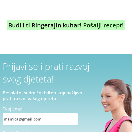
Budi i ti Ringerajin kuhar!
Pošalji recept!
Prijavi se i prati razvoj
svog djeteta!
Besplatni sedmični bilten koji pažljivo
prati razvoj vašeg djeteta.
Tvoj email