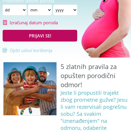
Predviđeni datum poroda
Izračunaj datum poroda
PRIJAVI SE!
Opšti uslovi korištenja
5 zlatnih pravila za
opušten porodični
odmor!
Jeste li propustili trajekt
zbog prometne gužve? Jesu
li vam rezervisali pogrešnu
sobu? Sa svakim
"iznenađenjem" na
odmoru, odaberite