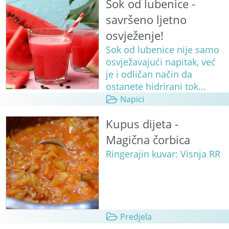
Sok od lubenice -
savršeno ljetno
osvježenje!
Sok od lubenice nije samo
osvježavajući napitak, već
je i odličan način da
ostanete hidrirani tok...
Napici
Kupus dijeta -
Magična čorbica
Ringerajin kuvar: Visnja RR
Predjela