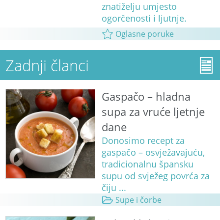
znatiželju umjesto
ogorčenosti i ljutnje.
Oglasne poruke
Zadnji članci
Gaspačo – hladna
supa za vruće ljetnje
dane
Donosimo recept za
gaspačo – osvježavajuću,
tradicionalnu špansku
supu od svježeg povrća za
čiju ...
Supe i čorbe